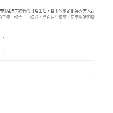
刻組成了我們的日常生活，當中的細節卻鮮少有人討
的早餐，都會一一細述。講究這些細節，是讓生活開啟
及各種生活風格小秘訣……對於想擁有可仿效的法式模
鳴。」——紐約時報
noisseur）的作者兼編輯，在部落格中介紹細緻的生活
的六任丈夫》、《放手畫禪繞》、《頭條殺機》和《向
blogspot.tw/