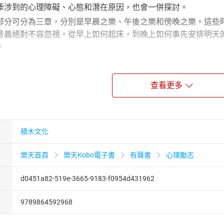
牽涉到的心理障礙、心態和潛在原因，也會一併探討。
可分為三章，分別是早晨之樂、午後之樂和傍晚之樂。這些時
意義絕對不容忽視。從早上如何起床，到晚上如何事先安排明天
。
為憧憬目標的女人所需要的一本指南……神采翩翩，充滿趣聞軼事
查看更多
巴黎待上一年的女人，本書的生動及流露的誠意可引起他們的共
積木文化
一書的作者，同時也是人氣部落格生活行家（The Daily Con
在美國加州聖塔莫尼卡市。
樂天首頁
樂天Kobo電子書
有聲書
心理勵志
d0451a82-519e-3665-9183-f0954d431962
業的專職譯者，從事科技翻譯十餘年，並譯有《每個妻子都該有
9789864592968
巴黎夫人學居家》及《向巴黎夫人學風姿》等書。http://cochang.