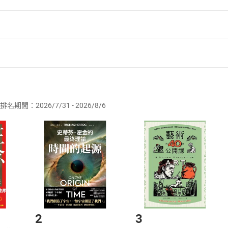
的是珠寶設計和鑑定，珠寶設計作品曾獲國際設計比賽獎項。
任台灣酒類專業雜誌《酒客》專任編輯，歷經主編、總編輯等職務
選購誌》、《戀酒絮語》、《我愛香檳：陳匡民的香檳賞味誌》
畫葡萄酒入門》、《大吟釀100》等。深信美食、美酒、風格服
者保護法
第
19
條第
1
項後段
暨
通訊交易解除權合理例外情事適用
，期待能讓更多人感受充滿美酒、美食和其他「美力」的美好生活
供即為完成之線上服務，經消費者事先同意始提供。」 之商品
anter品醇客》《酒訊》《商業周刊》等報章雜誌。
排名期間：2026/7/31 - 2026/8/6
訂購本店鋪之商品即代表知悉本店鋪所銷售之商品為電子書，屬
麼？
取電子書，不得請求退貨退款。
品
放入
購物車
登入
帳號
uoi」是什麼︱「Bien dans Sa Peau」是什麼
欲取消訂單或辦理退貨時，請登入樂天市場，並於「我的訂單」
Shopping cart
Login
將依您的申請進行審核，待審核通過後將為您辦理退款事宜。
麼｜你表裡如一嗎︱化身「時尚夫人」
市場須以整筆訂單為單位進行取消/退貨，恕無法以單支商品取消
如何開始使用？
家居
愛上自己的家
.選擇閱讀載具
Step2.
己的家︱找到做家事的動力︱鉅細靡遺｜化妝室檢查清單︱
2
3
管理︱清潔時間表範例︱上班族的清潔時間表