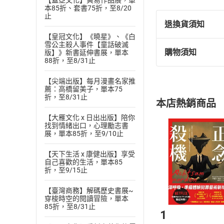
【蓋亞文化】黃易作品展，單
本85折、套書75折，至8/20
陳匡民
止
退換貨須知
出生台灣桃園，學
【皇冠文化】《曉星》、《白
自1995年起擔
雪公主殺人事件【童話破滅
味誌》、《葡萄酒
購物須知
版】》新書延伸書展，單本
退換貨規定：
88折，至8/31止
品飲指南》、《漫
(
一
)
依
消費
葡萄酒和美食搭配
【尖端出版】每月漫畫名家推
內容或一經提
食尚玩家》《Dec
薦：高橋留美子，單本75
購書須知
定。
折，至8/31止
本店熱銷商品
目錄
(
二
)
消費者
【大雁文化 x 日出出版】陪你
▎前言 時尚是什
且已下載
/
存
挑選
商
找到情緒出口，心理勵志書
「Je ne Sais Q
退貨方式：您
展，單本85折，至9/10止
Choose
貨」，本店鋪
「生活行家」是什
【天下生活 x 康健出版】享受
請注意，樂天
自己喜歡的生活，單本85
Part 1 家事
購書後，
折，至9/15止
▎第1堂課 法式
【臺灣商務】解碼歷史書展~
▎第2堂課 重新
Step1
穿梭時空的閱讀冒險，單本
85折，至8/31止
2BHK︱參觀自
1
家事幫手︱系統化