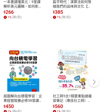
一本書讀懂美元：9堂課
扁平時代：演算法如何限
本物
解析美元邏輯，如何影響
縮我們的品味與文化【電
說，
全球經濟和每個人的投資
子書】
來】
266
385
28
$
$
$
【電子書】
1
%
(賺
2
點)
1
%
(賺
3
點)
1
%
客服資訊
豫期
服務時間：週一到週五 10:00-12:00、
易解
13:00-17:00 (國定假日及例假日休息)
超圖解向台積電學習：企
社工師5合1精要重點總複
時空
品性
客服電話：0080-1857077
業經營致勝必修58堂課
習筆記（專技社工師）
天才
【電子書】
【電子書】
請參
客服信箱：
聯絡店家
450
560
14
$
$
$
1
%
(賺
4
點)
1
%
(賺
5
點)
1
%