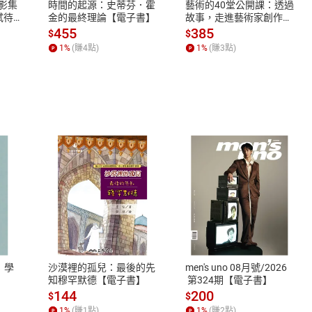
X影集
時間的起源：史蒂芬．霍
藝術的40堂公開課：透過
蓄弒待
金的最終理論【電子書】
故事，走進藝術家創作現
家事細節︱毛巾摺法︱做家事不是比賽
場，看藝術如何誕生、如
455
385
$
$
東西
何形塑人類生活【電子
1
%
(賺
4
點)
1
%
(賺
3
點)
書】
生理）︱熱點︱靜水區
之樂
自在散發女人味︱打造你的招牌造型︱早晨美容例行工作
準備――職業女性時尚秘訣︱招牌飲料｜早餐︱
茶︱早午餐︱物歸原處｜運動：時尚的運動服︱出門
之樂
作︱打造時尚的辦公空間︱午餐︱適合午後的香氛蠟燭
式
退換貨規範
的行程︱嬰幼兒︱精神不濟對策︱當日整理任務
、LINE PAY、AFTEE
本店是否提供消費者保護法七日猶
單規劃︱外出︱郵件︱繳納帳單︱下午茶︱選茶指南
之權利，遽消費者保護法及通訊交
：學
沙漠裡的孤兒：最後的先
men's uno 08月號/2026
正式的下午茶︱正式的下午茶︱茶會花束︱花卉
除權合理例外情事適用準則，依商
知穆罕默德【電子書】
 第324期【電子書】
語︱渡過異常忙碌的日子︱回家路上聽的專輯
質各有不同規定。詳細退換貨說明
144
200
$
$
之樂
照各商品說明。
1
%
(賺
1
點)
1
%
(賺
2
點)