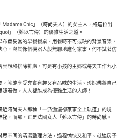
ame Chic」（時尚夫人）的女主人，將這位出
 quoi」（難以言傳）的優雅生活之道。
早布置妥當的早餐餐桌、用餐時不可或缺的背景音樂，
決心，與其像個機器人般無聊地應付家事，何不試著仿
冥想和排除雜慮，可是有小孩的主婦或每天工作九小
，就能享受充實有趣又有品味的生活。珍妮佛將自己
要照著做，人人都能成為優雅生活的大師！
近時尚夫人那種「一派瀟灑卻家事全上軌道」的境
神祕，而那，正是法國女人「難以言傳」的時尚感。
眾不同的清潔整理方法，過程愉快又和平。就連房子