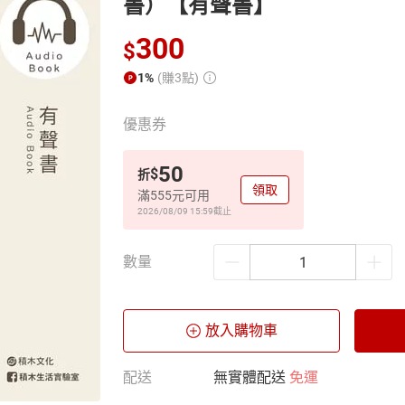
書）【有聲書】
300
$
1%
(賺3點)
優惠券
50
$
折
領取
滿555元可用
2026/08/09 15:59
截止
數量
放入購物車
配送
無實體配送
免運