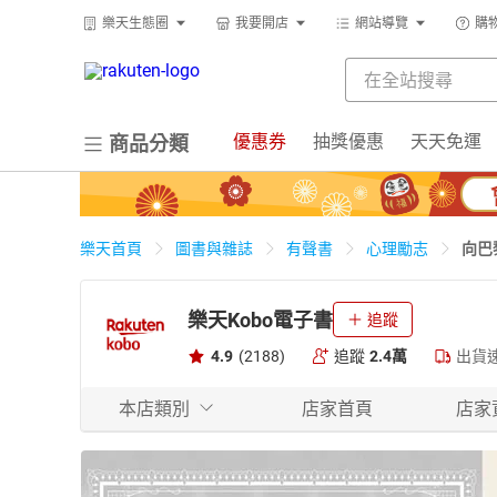
樂天生態圈
我要開店
網站導覽
購
優惠券
抽獎優惠
天天免運
商品分類
向巴
樂天首頁
圖書與雜誌
有聲書
心理勵志
樂天Kobo電子書
追蹤
4.9
(2188)
追蹤
2.4萬
出貨
本店類別
店家首頁
店家