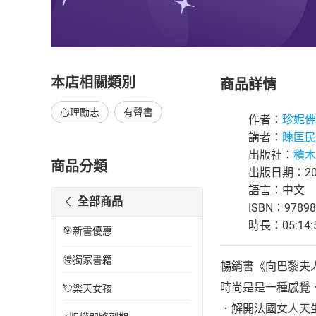
本店相關類別
商品詳情
心理勵志
有聲書
作者：
珍妮佛．斯
講者：
陳匡民
出版社：
積木
商品分類
出版日期：202
語言：中文
全部商品
ISBN：97898
時長：05:14:
🎯新書優惠
🉐獨家書籍
暢銷書《向巴黎夫
時尚是是一種感覺
💘樂天女孩
．解開法國女人天生Chic