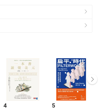
，並多次應邀擔任國際性酒展評審。著有：《葡萄酒賞
（積木文化出版）等作品，譯作有《新世紀日本威士忌
飾等，都是打造美好日常的不可或缺元素。致力於推廣
準則
第
2
條第
5
款之規定，「非以有形媒介提供之數位
。文章散見於《中國時報》《聯合報》《TVBS周刊
，不適用消保法第
19
條第
1
項七日內無條件退貨之規
非以有形媒介提供之數位內容，消費者同意若訂購後
付款
方式
完成
訂單
中點選「瀏覽訂單明細」
>
「申請取消訂單
/
退
Payment
Complete
/退貨。
登入帳號，下載書籍後看書
4
5
6