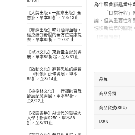
8/16止
為什麼會髒亂當中
【大牌出版 x 一起來出版】全
「日常行程」部分
書系，單本85折，至8/13止
論，但其重要性和
愉快新篇章的關鍵
【聯經出版】吃好油降血糖，
從控醣到舒壓的全方位健康提
【媒體讚譽】
案，單本85折，至7/31止
「以奧黛莉・度朵
【皇冠文化】東野圭吾紀念書
範卻沒無法親身至
展，單本85折起，至8/31止
＝作者簡介＝
【啟動文化】翻轉思維的練習
珍妮佛．斯科特
－《利他》延伸書展，單本
85折，至8/14止
品牌
《向巴黎夫人學品味》
品味。她與家人住
【橡樹林文化】一行禪師百歲
商品分類
誕辰紀念書展，單本85折，
＝譯者簡介＝
至8/22止
喬喻
商品貨號(SKU)
【校園書房】AI世代的職場大
交通大學外文系畢
人學！新書$250、單本88
ISBN
巴黎夫人學品味》、《向
折，至8/31止
＝朗讀者簡介＝