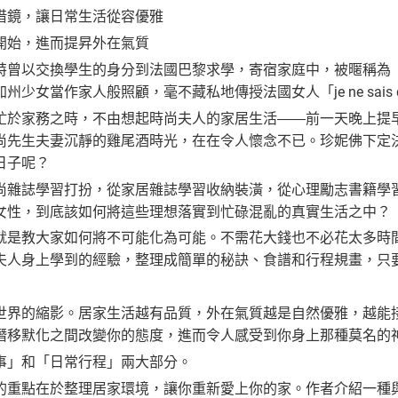
借鏡，讓日常生活從容優雅
開始，進而提昇外在氣質
以交換學生的身分到法國巴黎求學，寄宿家庭中，被暱稱為「Mad
州少女當作家人般照顧，毫不藏私地傳授法國女人「je ne sais
忙於家務之時，不由想起時尚夫人的家居生活――前一天晚上提
尚先生夫妻沉靜的雞尾酒時光，在在令人懷念不已。珍妮佛下定
日子呢？
誌學習打扮，從家居雜誌學習收納裝潢，從心理勵志書籍學習
女性，到底該如何將這些理想落實到忙碌混亂的真實生活之中？
教大家如何將不可能化為可能。不需花大錢也不必花太多時間
夫人身上學到的經驗，整理成簡單的秘訣、食譜和行程規畫，只
的縮影。居家生活越有品質，外在氣質越是自然優雅，越能接
潛移默化之間改變你的態度，進而令人感受到你身上那種莫名的
」和「日常行程」兩大部分。
點在於整理居家環境，讓你重新愛上你的家。作者介紹一種與