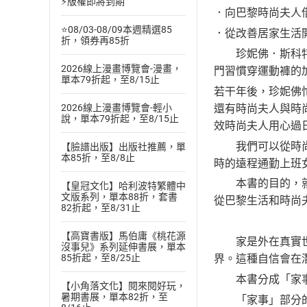
⚡版權即將到期
．向巴黎時尚夫人
⭐08/03-08/09本週精選85
．從改善居家生活
折，領券再85折
珍妮佛．斯科特曾
2026線上漫畫博覽會-漫畫，
門習慣穿運動褲的加
單本79折起，至8/15止
若干年後，珍妮佛
還有時尚夫人與時
2026線上漫畫博覽會-輕小
說，單本79折起，至8/15止
效時尚夫人用心過
我們可以從時尚雜
【臉譜出版】出版社推薦，單
本85折，至8/8止
時的遠程通勤上班
本書的目的，就是
【皇冠文化】哈利波特繁體中
文版系列，單本88折，套書
從巴黎生活和時尚
82折起，至8/31止
【高寶書版】馬伯庸《桃花源
家是外在真實世界
沒事兒》系列延伸書展，單本
界。這種自信會在
85折起，至8/25止
本書分成「家事
【小角落文化】閱來閱好玩，
暑期書展，單本82折，至
「家事」部分的重