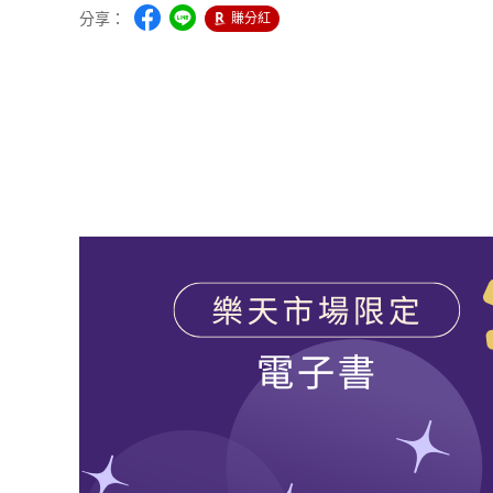
分享：
賺分紅