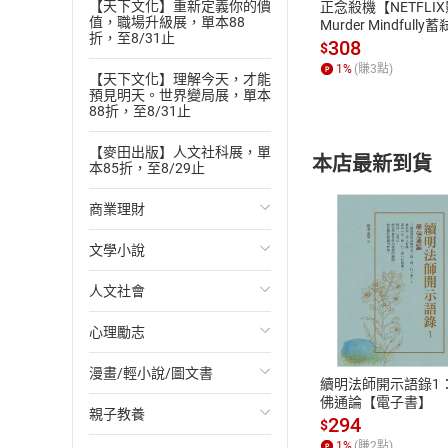
【天下文化】重新定義你的價
正念殺機【NETFLI
值，職場升級展，單本88
Murder Mindfully
時尚的室內植物︱
折，至8/31止
發】【電子書】
308
$
▎第3堂課 亂堆
1
%
(賺
3
點)
【天下文化】理解今天，才能
亂堆東西（心理和
預見明天。世界變局展，單本
88折，至8/31止
Part 2 日常行程
▎第4堂課 早晨
【麥田出版】人文社科展，單
本店最新到貨
本85折，至8/29止
起床︱穿衣著裝︱
頭髮︱梳洗︱早晨
商業理財
早上十一點的上午
文學小說
投資理財
▎第5堂課 午後
人文社會
經濟/趨勢
歐美文學
午後專輯︱在家工
付款方
靜思時刻︱放學後
心理勵志
財務/金融
日本文學
國際關係
ATM轉帳、信用卡
多用途清潔醋︱菜
漫畫/輕小說/圖文書
管理/領導
韓國文學
政治
心靈成長/情緒
續明法師開示語錄1
隨興的下午茶︱半
佛通論【電子書】
親子教養
職場工作術
華文文學
社會科學
人際關係
輕小說
關於電視的三言兩
294
$
▎第6堂課 傍晚
1
%
(賺
2
點)