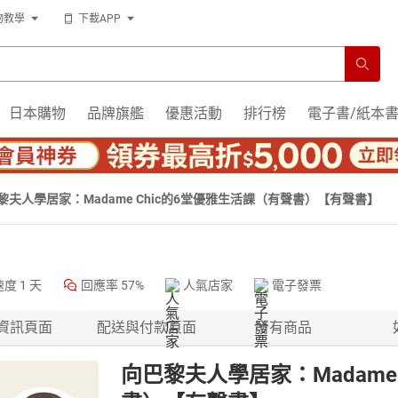
物教學
下載APP
日本購物
品牌旗艦
優惠活動
排行榜
電子書/紙本
黎夫人學居家：Madame Chic的6堂優雅生活課（有聲書）【有聲書】
速度
1 天
回應率
57%
人氣店家
電子發票
資訊頁面
配送與付款頁面
所有商品
向巴黎夫人學居家：Madame