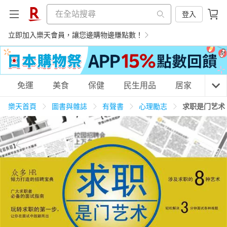
登入
立即加入樂天會員，讓您邊購物邊賺點數！
購物網分類
免運
美食
保健
民生用品
居家
3C
樂天首頁
圖書與雜誌
有聲書
心理勵志
求职是门艺术
天天免運
美食蛋糕
養生保健
民生用品
居家生活
3C家電
運動休閒
親子玩具
女裝
男裝
化妝保養
情趣用品