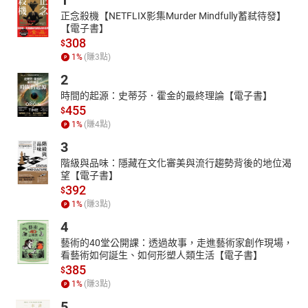
1
正念殺機【NETFLIX影集Murder Mindfully蓄弒待發】
【電子書】
308
$
1
%
(賺
3
點)
2
時間的起源：史蒂芬．霍金的最終理論【電子書】
455
$
1
%
(賺
4
點)
3
階級與品味：隱藏在文化審美與流行趨勢背後的地位渴
望【電子書】
392
$
1
%
(賺
3
點)
4
藝術的40堂公開課：透過故事，走進藝術家創作現場，
看藝術如何誕生、如何形塑人類生活【電子書】
385
$
1
%
(賺
3
點)
5