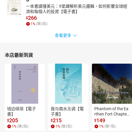
一本書讀懂美元：9堂課解析美元邏輯，如何影響全球經
濟和每個人的投資【電子書】
266
$
1
%
(賺
2
點)
查看更多
本店最新到貨
钱边续琐【電子
我与南水北调【電
Phantom of the Ea
書】
子書】
rthen Fort Chapter
 4【有聲書】
205
215
149
$
$
$
1
%
(賺
2
點)
1
%
(賺
2
點)
1
%
(賺
1
點)