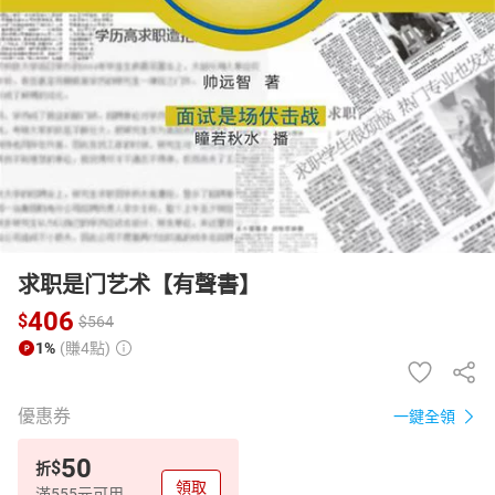
日本購物
電子/紙本書
HOT
求职是门艺术【有聲書】
406
$
$
564
1%
(賺4點)
優惠券
一鍵全領
50
$
折
領取
滿555元可用