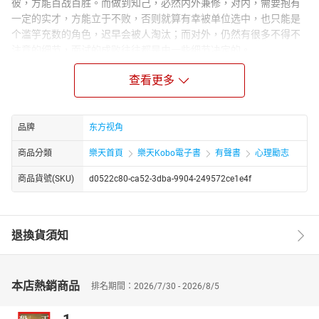
彼，方能百战百胜。而做到知己，必然内外兼修，对内，需要抱有
一定的实才，方能立于不败，否则就算有幸被单位选中，也只能是
个滥竽充数的角色，迟早会被人淘汰；而对外，仍然有很多不得不
注意的细节，面试的成败往往都是由一些细节决定的。
作者简介：
查看更多
帅远智，腾龙图书签约作家。人力资源管理师，现为多家公司的人
力资源顾问，拥有丰富的人力资源管理经验。
品牌
东方视角
商品分類
樂天首頁
樂天Kobo電子書
有聲書
心理勵志
商品貨號(SKU)
d0522c80-ca52-3dba-9904-249572ce1e4f
退換貨須知
本店熱銷商品
排名期間：2026/7/30 - 2026/8/5