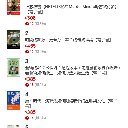
1
正念殺機【NETFLIX影集Murder Mindfully蓄弒待發】
【電子書】
308
$
1
%
(賺
3
點)
2
時間的起源：史蒂芬．霍金的最終理論【電子書】
455
$
1
%
(賺
4
點)
3
藝術的40堂公開課：透過故事，走進藝術家創作現場，
看藝術如何誕生、如何形塑人類生活【電子書】
385
$
1
%
(賺
3
點)
4
扁平時代：演算法如何限縮我們的品味與文化【電子
書】
385
$
1
%
(賺
3
點)
5