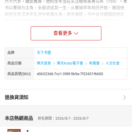
六十六岁。据此推算，他的生年当在东汉桓帝永寿元年（155）。本
书以曹操为主角，全面讲述其一生。从曹操早年经历开始，展现他
如何在东汉末年乱世中崭露头角，逐步崛起。书中会详细描述他在
政治上的纵横捭阖，如挟天子以令诸侯等策略；军事上的南征北
战，官渡之战等经典战役；文学上的造诣，其诗歌作品展现的抱负
查看更多
与情怀。还会刻画他复杂多面的性格，以及与身边谋士、将领、对
手之间的故事，呈现一个立体、真实的曹操形象，带领读者领略那
段风云变幻的历史。
品牌
天下书盟
商品分類
樂天首頁
樂天Kobo電子書
有聲書
人文社會
商品貨號(SKU)
d06323d6-7cc1-398f-9b9a-7f23431f6600
退換貨須知
本店熱銷商品
排名期間：2026/8/1 - 2026/8/7