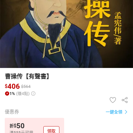
日本購物
電子/紙本書
HOT
曹操传【有聲書】
406
$
$
564
1%
(賺4點)
優惠券
一鍵全領
50
$
折
領取
滿555元可用