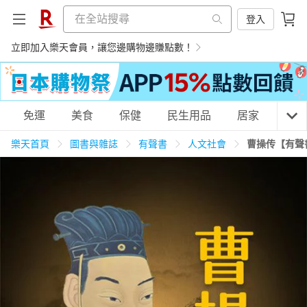
登入
立即加入樂天會員，讓您邊購物邊賺點數！
購物網分類
免運
美食
保健
民生用品
居家
3C
樂天首頁
圖書與雜誌
有聲書
人文社會
曹操传【有聲
天天免運
美食蛋糕
養生保健
民生用品
居家生活
3C家電
運動休閒
親子玩具
女裝
男裝
化妝保養
情趣用品