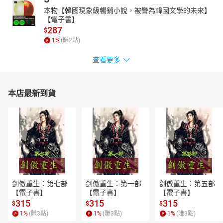
本物【韓國現象級暢銷小說，被譽為韓國文學的未來】
【電子書】
287
$
1
%
(賺
2
點)
查看更多
本店最新到貨
剑傲重生：第七部
剑傲重生：第一部
剑傲重生：第五部
【電子書】
【電子書】
【電子書】
315
315
315
$
$
$
1
%
(賺
3
點)
1
%
(賺
3
點)
1
%
(賺
3
點)