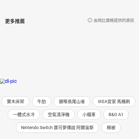
更多推薦
由飛比價格提供的資訊
實木床架
牛肋
銀喉長尾山雀
IKEA宜家 馬桶刷
一體式水冷
空氣清淨機
小檔車
B&O A1
Nintendo Switch 寶可夢傳說 阿爾宙斯
棉被