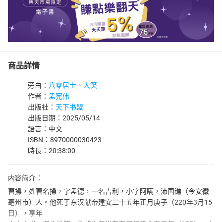
商品詳情
旁白：
八零居士、大笑
作者：
孟宪伟
出版社：
天下书盟
出版日期：2025/05/14
語言：中文
ISBN：8970000030423
時長：20:38:00
内容简介：
曹操，姓曹名操，字孟德，一名吉利，小字阿瞒，沛国谯（今安徽
亳州市）人。他死于东汉献帝建安二十五年正月庚子（220年3月15
日），享年