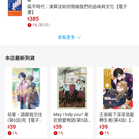
扁平時代：演算法如何限縮我們的品味與文化【電子
書】
385
$
1
%
(賺
3
點)
查看更多
本店最新到貨
前輩，請跟我交往
May I help you? 漸
王弟殿下深深溺愛
(第6話)完【電子
近戀愛物語(第5話)
轉生者(第4話)【電
書】
【電子書】
子書】
39
39
39
$
$
$
1
%
1
%
1
%