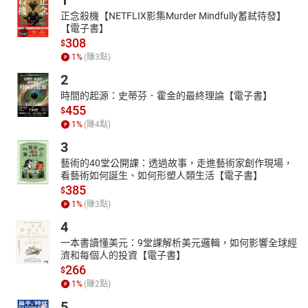
1
正念殺機【NETFLIX影集Murder Mindfully蓄弒待發】
【電子書】
308
$
1
%
(賺
3
點)
2
時間的起源：史蒂芬．霍金的最終理論【電子書】
455
$
1
%
(賺
4
點)
3
藝術的40堂公開課：透過故事，走進藝術家創作現場，
看藝術如何誕生、如何形塑人類生活【電子書】
385
$
1
%
(賺
3
點)
4
一本書讀懂美元：9堂課解析美元邏輯，如何影響全球經
濟和每個人的投資【電子書】
266
$
1
%
(賺
2
點)
5