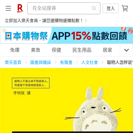
登入
立即加入樂天會員，讓您邊購物邊賺點數！
購物網分類
免運
美食
保健
民生用品
居家
3C
樂天首頁
圖書與雜誌
有聲書
人文社會
聪明人怎样说
天天免運
美食蛋糕
養生保健
民生用品
居家生活
3C家電
運動休閒
親子玩具
女裝
男裝
化妝保養
情趣用品