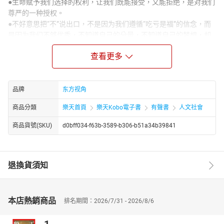
●生命赋予我们选择的权利，让我们既能接受，又能拒绝，是对我们
尊严的一种授权。
●不好意思把“不”说出口，不是因为我们遵循“吃亏是福”的信念，而
是因为我们不够优秀，不知道自己的分量，不知道自己的梦想，却
向他人展现“你的大方”——顺从对方的想法和意志，却不知道自己究
查看更多
竟要走向何方。
●不是你想要的东西，你却无法开口拒绝，这只会侵占你的空间，让
你在追求梦想的道路上负重前行；只会抢夺你的主动权，让你的生
活越过越将就；只会侵蚀你的人格，让你越活越不像你自己、越活
品牌
东方视角
越像个懦弱的木偶人。
商品分類
樂天首頁
樂天Kobo電子書
有聲書
人文社會
●在生活中，如果我们善于拒绝的话，就能牢牢把握人生的选择权，
按照自己所想的去生活，避免外界对你实现梦想的干扰，实现自己
商品貨號(SKU)
d0bff034-f63b-3589-b306-b51a34b39841
人生的有利价值。
作者简介：
左岸，中文本科，省作协会员，从事过平面媒体，在报刊杂志发表
退換貨須知
文学作品千余篇，有个人作品。目前专事书业，编著、主编过《中
国文学大关》（六本，五百万字，执行主编）、《洪荒往事》、
《智慧无限》、《无法揭开的谜团》、《世界简史》、《中华帝王
本店熱銷商品
排名期間：2026/7/31 - 2026/8/6
简说》、《中国文学史》等文史社科类图书。