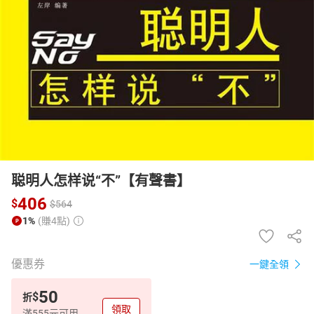
日本購物
電子/紙本書
HOT
聪明人怎样说“不”【有聲書】
406
$
$
564
1%
(賺4點)
優惠券
一鍵全領
50
$
折
領取
滿555元可用