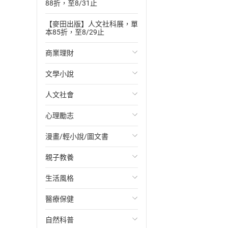
88折，至8/31止
【麥田出版】人文社科展，單
本85折，至8/29止
商業理財
文學小說
投資理財
人文社會
經濟/趨勢
歐美文學
心理勵志
財務/金融
日本文學
國際關係
漫畫/輕小說/圖文書
管理/領導
韓國文學
政治
心靈成長/情緒
親子教養
職場工作術
華文文學
社會科學
人際關係
輕小說
生活風格
成功法
經典文學
台灣/中國歷史
兩性關係
奇幻/科幻
教育現場
醫療保健
行銷/廣告
成長/家庭生活小說
日/韓歷史
心理學
愛情故事
兒童文學/故事
飲食/食譜
自然科普
傳記
懸疑/推理小說
其他歷史/史學
職場/社會寫實
兒童科普/學習
健身/美顏
健康/養生