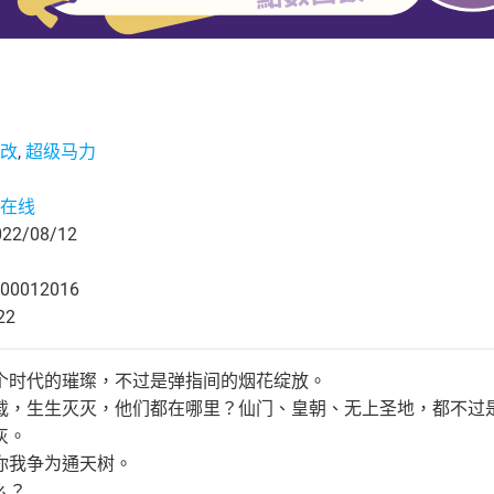
改
,
超级马力
在线
2/08/12
00012016
22
个时代的璀璨，不过是弹指间的烟花绽放。
载，生生灭灭，他们都在哪里？仙门、皇朝、无上圣地，都不过
灰。
你我争为通天树。
么？