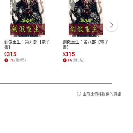
客服資訊
豫期
服務時間：週一到週五 10:00-12:00、
易解
13:00-17:00 (國定假日及例假日休息)
剑傲重生：第九部【電子
剑傲重生：第八部【電子
潜水史
品性
客服電話：0080-1857077
書】
書】
andari
al) Sc
請參
客服信箱：
聯絡店家
315
315
13
$
$
$
r【電
1
%
(賺
3
點)
1
%
(賺
3
點)
1
%
由飛比價格提供的資訊