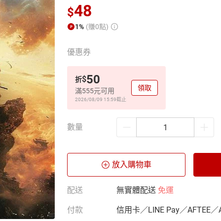
48
$
1%
(賺0點)
優惠券
50
$
折
領取
滿555元可用
2026/08/09 15:59
截止
數量
放入購物車
配送
無實體配送
免運
付款
信用卡／LINE Pay／AFTEE／