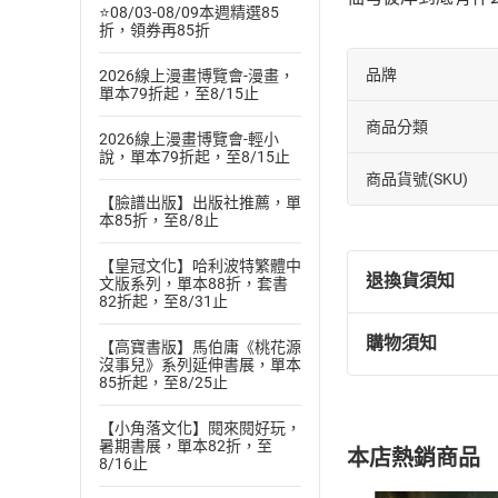
⭐08/03-08/09本週精選85
折，領券再85折
品牌
2026線上漫畫博覽會-漫畫，
單本79折起，至8/15止
商品分類
2026線上漫畫博覽會-輕小
說，單本79折起，至8/15止
商品貨號(SKU)
【臉譜出版】出版社推薦，單
本85折，至8/8止
【皇冠文化】哈利波特繁體中
退換貨須知
文版系列，單本88折，套書
82折起，至8/31止
購物須知
【高寶書版】馬伯庸《桃花源
退換貨規定：
沒事兒》系列延伸書展，單本
(
一
)
依
消費
85折起，至8/25止
內容或一經提
【小角落文化】閱來閱好玩，
購書須知
定。
暑期書展，單本82折，至
本店熱銷商品
(
二
)
消費者
8/16止
且已下載
/
存