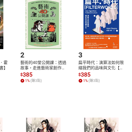
品
放入
購物車
登入
帳號
欲取消訂單或辦理退貨時，請登入樂天市場，並於「我的訂單」
Shopping cart
Login
將依您的申請進行審核，待審核通過後將為您辦理退款事宜。
市場須以整筆訂單為單位進行取消/退貨，恕無法以單支商品取消
如何開始使用？
.選擇閱讀載具
Step2.
2
3
．霍
藝術的40堂公開課：透過
扁平時代：演算法如何限
書】
故事，走進藝術家創作現
縮我們的品味與文化【電
場，看藝術如何誕生、如
子書】
385
385
$
$
何形塑人類生活【電子
1
%
(賺
3
點)
1
%
(賺
3
點)
書】