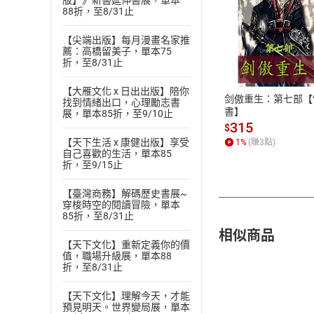
版】》新書延伸書展，單本
88折，至8/31止
付款方
【尖端出版】每月漫畫名家推
薦：高橋留美子，單本75
折，至8/31止
ATM轉帳、信用卡
【大雁文化 x 日出出版】陪你
剑傲重生：第七部【
找到情緒出口，心理勵志書
書】
展，單本85折，至9/10止
315
$
【天下生活 x 康健出版】享受
1
%
(賺
3
點)
自己喜歡的生活，單本85
折，至9/15止
【臺灣商務】解碼歷史書展~
穿梭時空的閱讀冒險，單本
85折，至8/31止
相似商品
【天下文化】重新定義你的價
值，職場升級展，單本88
折，至8/31止
【天下文化】理解今天，才能
預見明天。世界變局展，單本