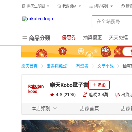
樂天生態圈
我要開店
網站導覽
購
優惠券
抽獎優惠
天天免運
商品分類
仙穹
樂天首頁
圖書與雜誌
有聲書
文學小說
樂天Kobo電子書
追蹤
4.9
(2195)
追蹤
2.4萬
出貨
本店類別
店家首頁
店家