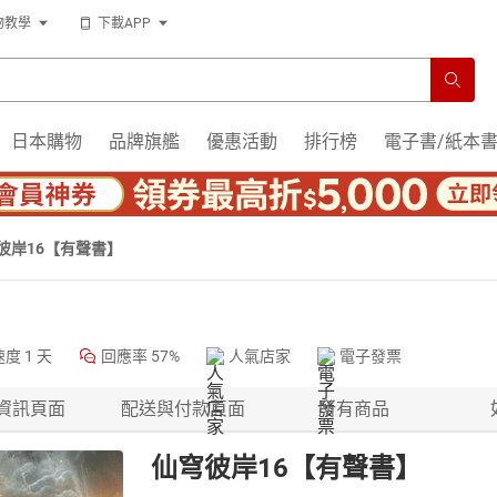
物教學
下載APP
日本購物
品牌旗艦
優惠活動
排行榜
電子書/紙本
彼岸16【有聲書】
速度
1 天
回應率
57%
人氣店家
電子發票
資訊頁面
配送與付款頁面
所有商品
仙穹彼岸16【有聲書】