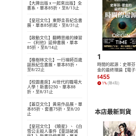
挑選
商
【大牌出版 x 一起來出版】全
退貨方式：您
書系，單本85折，至8/13止
Choose
貨」，本店鋪
【皇冠文化】東野圭吾紀念書
請注意，樂天
展，單本85折起，至8/31止
購書後，
【啟動文化】翻轉思維的練習
－《利他》延伸書展，單本
Step1
85折，至8/14止
1
【橡樹林文化】一行禪師百歲
時間的起源：史蒂芬
誕辰紀念書展，單本85折，
至8/22止
金的最終理論【電子
455
$
【校園書房】AI世代的職場大
1
%
(賺
4
點)
人學！新書$250、單本88
折，至8/31止
【蓋亞文化】黃易作品展，單
本85折、套書75折，至8/20
本店最新到貨
止
【皇冠文化】《曉星》、《白
雪公主殺人事件【童話破滅