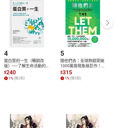
付款
方式
完成
訂單
中點選「瀏覽訂單明細」
>
「申請取消訂單
/
退
Payment
Complete
/退貨。
登入帳號，下載書籍後看書
4
5
6
蛋白質的一生（暢銷改
隨他們去：全球熱銷突破
理當
版）──了解生命活動的
1000萬冊現象級巨作！
快樂
秘密，讀懂生命科學的第
改變千萬人命運的心理技
理解
240
315
30
$
$
$
一本書【電子書】
巧【附放下執念明信片
慮、
1
%
(賺
2
點)
1
%
(賺
3
點)
1
%
圖】【電子書】
書】