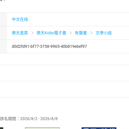
中文在线
樂天首頁
樂天Kobo電子書
有聲書
文學小說
d0d2fd91-bf77-3758-9965-40b819e6ef97
者保護法
第
19
條第
1
項後段
暨
通訊交易解除權合理例外情事適用
供即為完成之線上服務，經消費者事先同意始提供。」 之商品
排名期間：2026/8/2 - 2026/8/8
訂購本店鋪之商品即代表知悉本店鋪所銷售之商品為電子書，屬
取電子書，不得請求退貨退款。