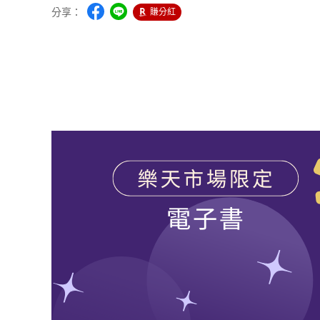
分享：
賺分紅