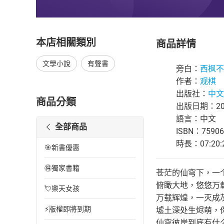
本店相關類別
商品詳情
文學小說
有聲書
旁白：
西枫不
作者：
观棋
出版社：
中文
商品分類
出版日期：202
語言：中文
全部商品
ISBN：75906
時長：07:20:
🎯新書優惠
🉐獨家書籍
苍茫的仙穹下，一
俯瞰大地，悠悠万
💘樂天女孩
万载辉煌，一灭成
⚡版權即將到期
墟土深处生烬萌，
仙穹彼岸到底有什