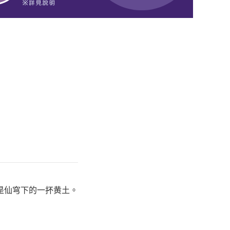
是仙穹下的一抔黄土。