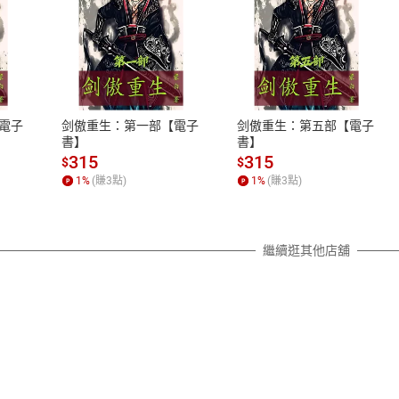
式
退換貨規範
、LINE PAY、AFTEE
本店是否提供消費者保護法七日猶
之權利，遽消費者保護法及通訊交
電子
剑傲重生：第一部【電子
剑傲重生：第五部【電子
除權合理例外情事適用準則，依商
書】
書】
質各有不同規定。詳細退換貨說明
315
315
$
$
照各商品說明。
1
%
(賺
3
點)
1
%
(賺
3
點)
詳細說明
繼續逛其他店舖