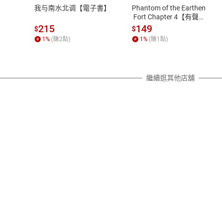
之權利，遽消費者保護法及通訊交
我与南水北调【電子書】
Phantom of the Earthen
除權合理例外情事適用準則，依商
 Fort Chapter 4【有聲
書】
質各有不同規定。詳細退換貨說明
215
149
$
$
照各商品說明。
1
%
(賺
2
點)
1
%
(賺
1
點)
詳細說明
繼續逛其他店舖