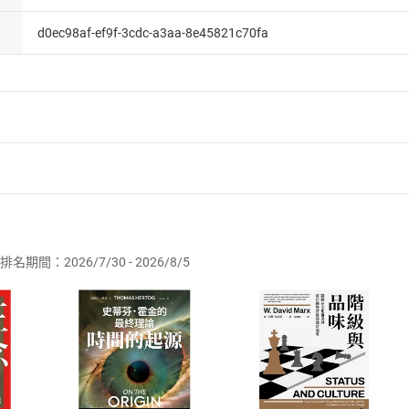
d0ec98af-ef9f-3cdc-a3aa-8e45821c70fa
者保護法
第
19
條第
1
項後段
暨
通訊交易解除權合理例外情事適用
供即為完成之線上服務，經消費者事先同意始提供。」 之商品
排名期間：2026/7/30 - 2026/8/5
訂購本店鋪之商品即代表知悉本店鋪所銷售之商品為電子書，屬
取電子書，不得請求退貨退款。
品
放入
購物車
登入
帳號
欲取消訂單或辦理退貨時，請登入樂天市場，並於「我的訂單」
Shopping cart
Login
將依您的申請進行審核，待審核通過後將為您辦理退款事宜。
市場須以整筆訂單為單位進行取消/退貨，恕無法以單支商品取消
如何開始使用？