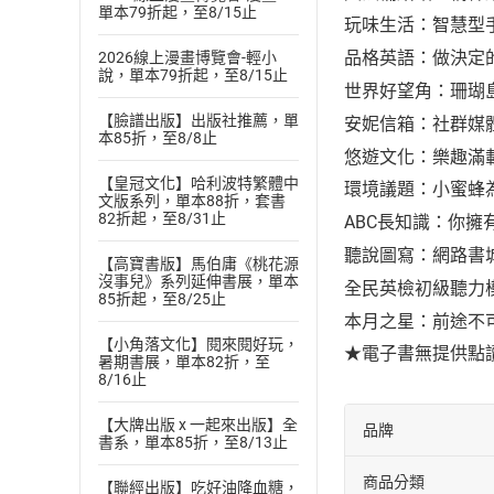
單本79折起，至8/15止
玩味生活：智慧型
品格英語：做決定
2026線上漫畫博覽會-輕小
說，單本79折起，至8/15止
世界好望角：珊瑚
【臉譜出版】出版社推薦，單
安妮信箱：社群媒
本85折，至8/8止
悠遊文化：樂趣滿
【皇冠文化】哈利波特繁體中
環境議題：小蜜蜂
文版系列，單本88折，套書
82折起，至8/31止
ABC長知識：你擁有
聽說圖寫：網路書
【高寶書版】馬伯庸《桃花源
沒事兒》系列延伸書展，單本
全民英檢初級聽力
85折起，至8/25止
本月之星：前途不
【小角落文化】閱來閱好玩，
★電子書無提供點
暑期書展，單本82折，至
8/16止
【大牌出版 x 一起來出版】全
品牌
書系，單本85折，至8/13止
商品分類
【聯經出版】吃好油降血糖，