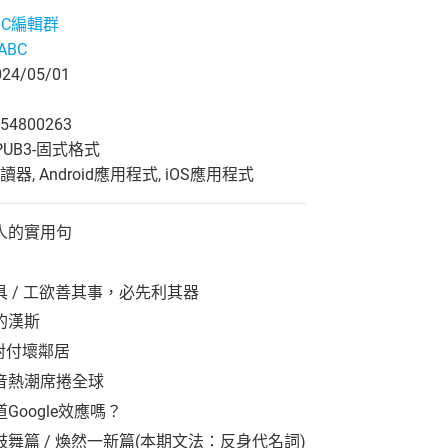
ABC編輯群
eABC
4/05/01
54800263
UB3-固式格式
, Android應用程式, iOS應用程式
人的實用句
 / 工欲善其事，必先利其器
的漢斯
對付壞鄰居
音熱潮席捲全球
oogle效應嗎？
舞篇 / 煥然一新篇(本期文法：反身代名詞)