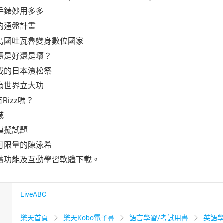
手錶妙用多多
的通盤計畫
島國吐瓦魯變身數位國家
體是好還是壞？
載的日本濱松祭
為世界立大功
Rizz嗎？
城
模擬試題
可限量的陳泳希
讀功能及互動學習軟體下載。
LiveABC
樂天首頁
樂天Kobo電子書
語言學習/考試用書
英語