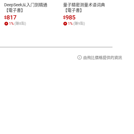
易解
13:00-17:00 (國定假日及例假日休息)
DeepSeek从入门到精通
量子精密测量术语词典
新西
品性
客服電話：0080-1857077
【電子書】
【電子書】
计研
請參
客服信箱：
聯絡店家
817
985
98
$
$
$
1
%
(賺
8
點)
1
%
(賺
9
點)
1
%
由飛比價格提供的資訊