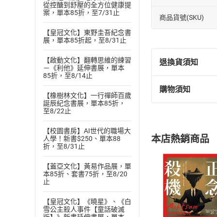
從控醣到舒壓的全方位健康提
案，單本85折，至7/31止
商品貨號(SKU)
【皇冠文化】東野圭吾紀念書
展，單本85折起，至8/31止
【啟動文化】翻轉思維的練習
退換貨須知
－《利他》延伸書展，單本
85折，至8/14止
購物須知
退換貨規定：
【橡樹林文化】一行禪師百歲
誕辰紀念書展，單本85折，
(
一
)
依
消費
至8/22止
內容或一經提
購書須知
定。
【校園書房】AI世代的職場大
本店熱銷商品
人學！新書$250、單本88
(
二
)
消費者
折，至8/31止
且已下載
/
存
挑選
商
【蓋亞文化】黃易作品展，單
退貨方式：您
Choose
本85折、套書75折，至8/20
貨」，本店鋪
止
請注意，樂天
購書後，
【皇冠文化】《曉星》、《白
雪公主殺人事件【童話破滅