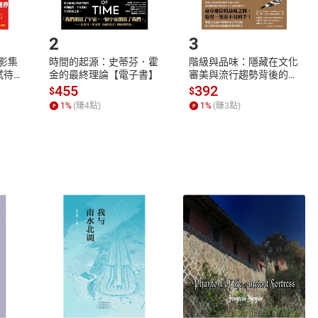
.選擇閱讀載具
Step2.
2
3
X影集
時間的起源：史蒂芬．霍
階級與品味：隱藏在文化
蓄弒待
金的最終理論【電子書】
審美與流行趨勢背後的地
位渴望【電子書】
455
392
$
$
1
%
(賺
4
點)
1
%
(賺
3
點)
式
退換貨規範
、LINE PAY、AFTEE
本店是否提供消費者保護法七日猶