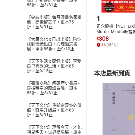
版】》新書延伸書展，單本
88折，至8/31止
Step1
1
【尖端出版】每月漫畫名家推
薦：高橋留美子，單本75
正念殺機【NETFLI
折，至8/31止
Murder Mindfully
發】【電子書】
308
$
【大雁文化 x 日出出版】陪你
找到情緒出口，心理勵志書
1
%
(賺
3
點)
展，單本85折，至9/10止
【天下生活 x 康健出版】享受
自己喜歡的生活，單本85
折，至9/15止
本店最新到貨
【臺灣商務】解碼歷史書展~
穿梭時空的閱讀冒險，單本
85折，至8/31止
【天下文化】重新定義你的價
值，職場升級展，單本88
付款方
折，至8/31止
【天下文化】理解今天，才能
ATM轉帳、信用卡
預見明天。世界變局展，單本