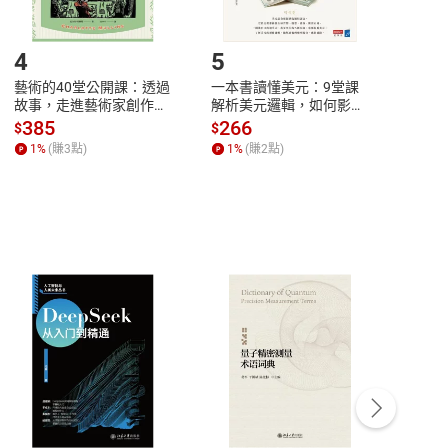
登入帳號，下載書籍後看書
4
5
6
藝術的40堂公開課：透過
一本書讀懂美元：9堂課
本物
故事，走進藝術家創作現
解析美元邏輯，如何影響
說，
場，看藝術如何誕生、如
全球經濟和每個人的投資
來】
385
266
28
$
$
$
何形塑人類生活【電子
【電子書】
1
%
(賺
3
點)
1
%
(賺
2
點)
1
%
書】
客服資訊
豫期
服務時間：週一到週五 10:00-12:00、