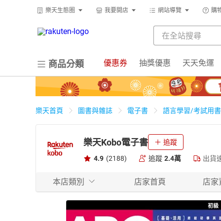
樂天生態圈
我要開店
網站導覽
購
優惠券
抽獎優惠
天天免運
商品分類
樂天首頁
圖書與雜誌
電子書
語言學習/考試用書
樂天Kobo電子書
追蹤
4.9
(2188)
追蹤
2.4萬
出貨
本店類別
店家首頁
店家