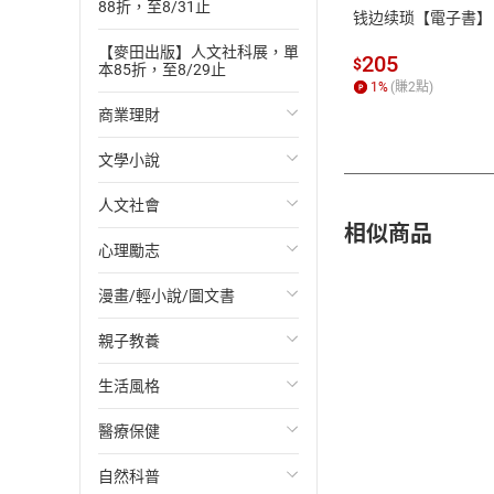
88折，至8/31止
钱边续琐【電子書】
【麥田出版】人文社科展，單
205
$
本85折，至8/29止
1
%
(賺
2
點)
商業理財
文學小說
投資理財
人文社會
經濟/趨勢
歐美文學
相似商品
心理勵志
財務/金融
日本文學
國際關係
漫畫/輕小說/圖文書
管理/領導
韓國文學
政治
心靈成長/情緒
親子教養
職場工作術
華文文學
社會科學
人際關係
輕小說
生活風格
成功法
經典文學
台灣/中國歷史
兩性關係
奇幻/科幻
教育現場
醫療保健
行銷/廣告
成長/家庭生活小說
日/韓歷史
心理學
愛情故事
兒童文學/故事
飲食/食譜
自然科普
傳記
懸疑/推理小說
其他歷史/史學
職場/社會寫實
兒童科普/學習
健身/美顏
健康/養生