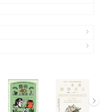
準則
第
2
條第
5
款之規定，「非以有形媒介提供之數位
，不適用消保法第
19
條第
1
項七日內無條件退貨之規
非以有形媒介提供之數位內容，消費者同意若訂購後
付款
方式
完成
訂單
中點選「瀏覽訂單明細」
>
「申請取消訂單
/
退
Payment
Complete
/退貨。