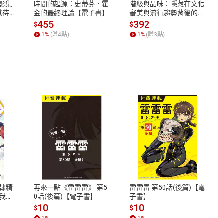
X影集
時間的起源：史蒂芬．霍
階級與品味：隱藏在文化
蓄弒待
金的最終理論【電子書】
審美與流行趨勢背後的地
位渴望【電子書】
455
392
$
$
1
%
(賺
4
點)
1
%
(賺
3
點)
式
退換貨規範
、LINE PAY、AFTEE
本店是否提供消費者保護法七日猶
之權利，遽消費者保護法及通訊交
隸精
再來一點《雷雷雷》 第5
雷雷雷 第50話(後篇)【電
除權合理例外情事適用準則，依商
我的
0話(後篇)【電子書】
子書】
質各有不同規定。詳細退換貨說明
10
10
$
$
照各商品說明。
1
%
1
%