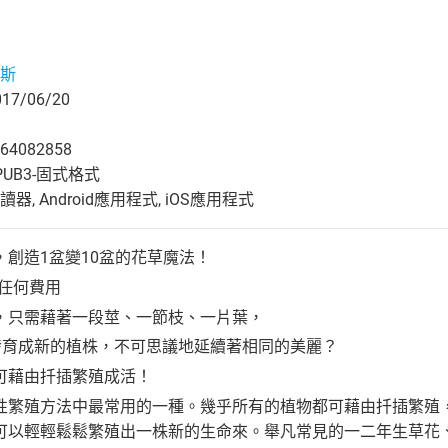
斯
7/06/20
64082858
UB3-固式格式
, Android應用程式, iOS應用程式
創造1盆變10盆的花草魔法！
花任何費用
，只需藉著一段莖、一節枝、一片葉，
株，發育成新的植株，不可思議地延續著相同的美麗？
可藉由扦插繁殖成活！
性繁殖方法中最常用的一種。幾乎所有的植物都可藉由扦插繁殖
可以輕輕鬆鬆繁殖出一株新的生命來。舉凡常見的一二年生草花