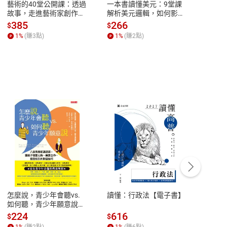
藝術的40堂公開課：透過
一本書讀懂美元：9堂課
本物
故事，走進藝術家創作現
解析美元邏輯，如何影響
說，
場，看藝術如何誕生、如
全球經濟和每個人的投資
來】
385
266
28
$
$
$
何形塑人類生活【電子
【電子書】
1
%
(賺
3
點)
1
%
(賺
2
點)
1
%
書】
客服資訊
豫期
服務時間：週一到週五 10:00-12:00、
易解
13:00-17:00 (國定假日及例假日休息)
怎麼說，青少年會聽vs.
讀懂：行政法【電子書】
【國
品性
客服電話：0080-1857077
如何聽，青少年願意說
論語
【電子書】
篇】
請參
客服信箱：
聯絡店家
224
616
38
$
$
$
講解
1
%
(賺
2
點)
1
%
(賺
6
點)
1
%