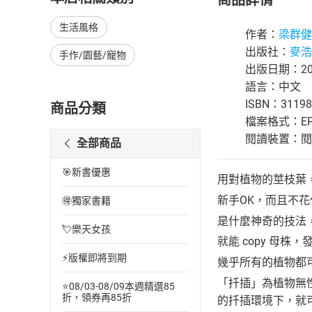
商品詳情
生活風格
作者：
梁群健
出版社：
麥浩
手作/園藝/寵物
出版日期：201
語言：中文
ISBN：31198
商品分類
檔案格式：EP
閱讀裝置：閱讀器
全部商品
🎯新書優惠
用對植物的莖枝葉，
新手OK，而且不
🉐獨家書籍
是什麼神奇的技法
💘樂天女孩
就能 copy 母
⚡版權即將到期
幾乎所有的植物都
「扦插」為植物無
⭐08/03-08/09本週精選85
折，領券再85折
的扦插環境下，就