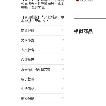
預見明天。世界變局展，單本
88折，至8/31止
【麥田出版】人文社科展，單
本85折，至8/29止
相似商品
商業理財
文學小說
投資理財
人文社會
經濟/趨勢
歐美文學
心理勵志
財務/金融
日本文學
國際關係
漫畫/輕小說/圖文書
管理/領導
韓國文學
政治
心靈成長/情緒
親子教養
職場工作術
華文文學
社會科學
人際關係
輕小說
生活風格
成功法
經典文學
台灣/中國歷史
兩性關係
奇幻/科幻
教育現場
醫療保健
行銷/廣告
成長/家庭生活小說
日/韓歷史
心理學
愛情故事
兒童文學/故事
飲食/食譜