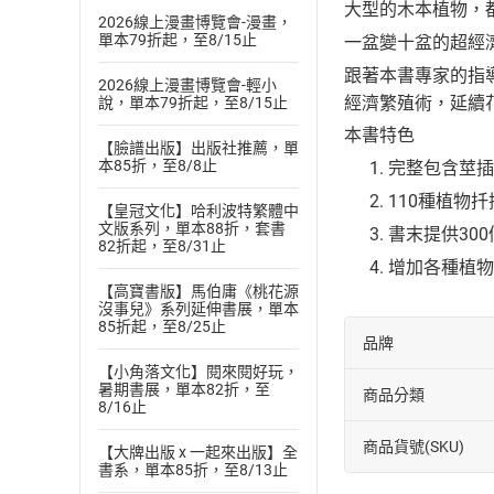
大型的木本植物，
2026線上漫畫博覽會-漫畫，
單本79折起，至8/15止
一盆變十盆的超經
跟著本書專家的指
2026線上漫畫博覽會-輕小
經濟繁殖術，延續
說，單本79折起，至8/15止
本書特色
【臉譜出版】出版社推薦，單
本85折，至8/8止
完整包含莖插
110種植物
【皇冠文化】哈利波特繁體中
文版系列，單本88折，套書
書末提供30
82折起，至8/31止
增加各種植物
【高寶書版】馬伯庸《桃花源
沒事兒》系列延伸書展，單本
85折起，至8/25止
品牌
【小角落文化】閱來閱好玩，
暑期書展，單本82折，至
商品分類
8/16止
商品貨號(SKU)
【大牌出版 x 一起來出版】全
書系，單本85折，至8/13止