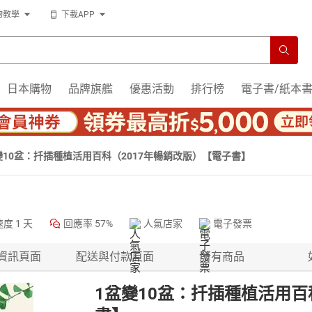
物教學
下載APP
日本購物
品牌旗艦
優惠活動
排行榜
電子書/紙本
變10盆：扦插種植活用百科（2017年暢銷改版）【電子書】
速度
1 天
回應率
57%
人氣店家
電子發票
資訊頁面
配送與付款頁面
所有商品
1盆變10盆：扦插種植活用百