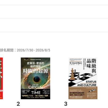
者保護法
第
19
條第
1
項後段
暨
通訊交易解除權合理例外情事適用
供即為完成之線上服務，經消費者事先同意始提供。」 之商品
排名期間：2026/7/30 - 2026/8/5
訂購本店鋪之商品即代表知悉本店鋪所銷售之商品為電子書，屬
取電子書，不得請求退貨退款。
品
放入
購物車
登入
帳號
欲取消訂單或辦理退貨時，請登入樂天市場，並於「我的訂單」
Shopping cart
Login
將依您的申請進行審核，待審核通過後將為您辦理退款事宜。
市場須以整筆訂單為單位進行取消/退貨，恕無法以單支商品取消
如何開始使用？
.選擇閱讀載具
Step2.
2
3