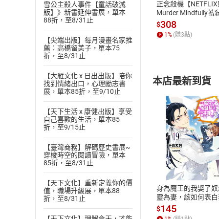
正念殺機【NETFLI
雪公主殺人事件【童話破滅
版】》新書延伸書展，單本
Murder Mindfully
88折，至8/31止
發】【電子書】
308
$
1
%
(賺
3
點)
【尖端出版】每月漫畫名家推
薦：高橋留美子，單本75
折，至8/31止
【大雁文化 x 日出出版】陪你
本店最新到貨
找到情緒出口，心理勵志書
展，單本85折，至9/10止
【天下生活 x 康健出版】享受
自己喜歡的生活，單本85
折，至9/15止
【臺灣商務】解碼歷史書展~
付款方
穿梭時空的閱讀冒險，單本
85折，至8/31止
ATM轉帳、信用卡
【天下文化】重新定義你的價
身為魔王的我娶了奴
值，職場升級展，單本88
靈為妻，該如何表白
折，至8/31止
愛？(19)【電子書】
145
$
【天下文化】理解今天，才能
1
%
(賺
1
點)