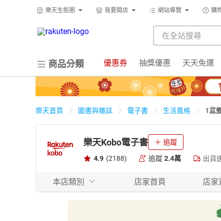
樂天生態圈
我要開店
網站導覽
購
優惠券
抽獎優惠
天天免運
商品分類
1盆
樂天首頁
圖書與雜誌
電子書
生活風格
樂天Kobo電子書
追蹤
4.9
(2188)
追蹤
2.4萬
出貨
本店類別
店家首頁
店家