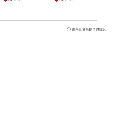
霸弟
生格
由飛比價格提供的資訊