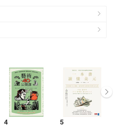
準則
第
2
條第
5
款之規定，「非以有形媒介提供之數位
，不適用消保法第
19
條第
1
項七日內無條件退貨之規
非以有形媒介提供之數位內容，消費者同意若訂購後
付款
方式
完成
訂單
中點選「瀏覽訂單明細」
>
「申請取消訂單
/
退
Payment
Complete
/退貨。
登入帳號，下載書籍後看書
4
5
6