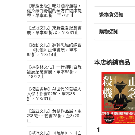
【聯經出版】吃好油降血糖，
從控醣到舒壓的全方位健康提
退換貨須知
案，單本85折，至7/31止
【皇冠文化】東野圭吾紀念書
購物須知
展，單本85折起，至8/31止
退換貨規定：
(
一
)
依
消費
【啟動文化】翻轉思維的練習
內容或一經提
－《利他》延伸書展，單本
85折，至8/14止
購書須知
定。
本店熱銷商品
(
二
)
消費者
【橡樹林文化】一行禪師百歲
誕辰紀念書展，單本85折，
且已下載
/
存
挑選
商
至8/22止
退貨方式：您
Choose
貨」，本店鋪
【校園書房】AI世代的職場大
人學！新書$250、單本88
請注意，樂天
折，至8/31止
購書後，
【蓋亞文化】黃易作品展，單
本85折、套書75折，至8/20
Step1
止
1
【皇冠文化】《曉星》、《白