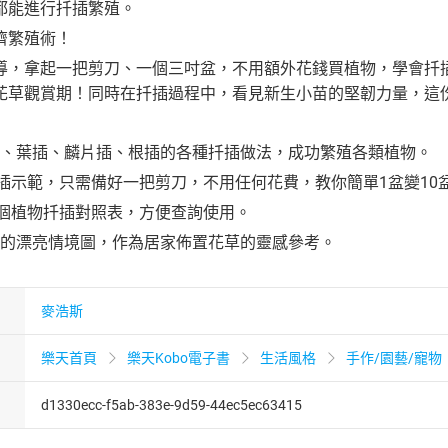
都能進行扦插繁殖。
濟繁殖術！
導，拿起一把剪刀、一個三吋盆，不用額外花錢買植物，學會扦
花草觀賞期！同時在扦插過程中，看見新生小苗的堅韌力量，這
、葉插、麟片插、根插的各種扦插做法，成功繁殖各類植物。
扦插示範，只需備好一把剪刀，不用任何花費，教你簡單1盆變10
0個植物扦插對照表，方便查詢使用。
的漂亮情境圖，作為居家佈置花草的靈感參考。
麥浩斯
樂天首頁
樂天Kobo電子書
生活風格
手作/園藝/寵物
d1330ecc-f5ab-383e-9d59-44ec5ec63415