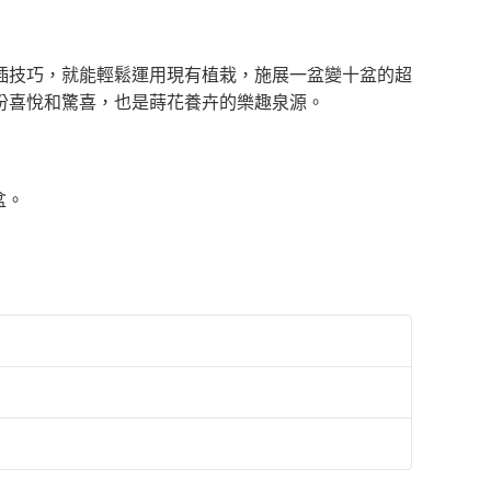
插技巧，就能輕鬆運用現有植栽，施展一盆變十盆的超
份喜悅和驚喜，也是蒔花養卉的樂趣泉源。
盆。