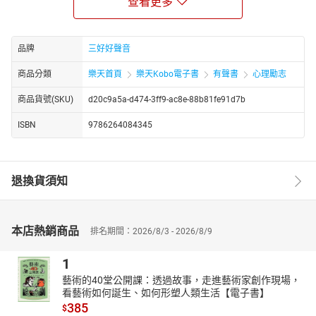
查看更多
書中從嬰兒期的依附開始，描繪每個人成長過程如何被語言、
環境與創傷「編碼」。你以為你已經長大，但那些不安全感、被否
定的陰影、或是討好他人的慣性，其實仍活在童年的腳本裡。這些
品牌
三好好聲音
心理印記不只是記憶，而是持續影響你每一次的決定與反應。
商品分類
樂天首頁
樂天Kobo電子書
有聲書
心理勵志
▎你以為在做選擇，其實早已被推著走
決策心理學告訴我們：「理性」只是故事的表面，真正左右我
商品貨號(SKU)
d20c9a5a-d474-3ff9-ac8e-88b81fe91d7b
們的，是無意識的感受與過去的經驗記憶。本書用一針見血的方
ISBN
9786264084345
式，拆解賭徒謬誤、沉沒成本、後悔預期等心智陷阱，讓你發現：
原來許多「錯誤選擇」根本不是你的錯，而是整個社會系統讓你看
不清選擇背後的結構性限制。
▎心理學的重點是能用在自己身上
退換貨須知
從調節情緒、建立心理韌性，到設立關係邊界與重新設定自我
信念，本書提供一套可以實作的「心理更新術」。你將學會如何透
過日常語言修復創傷、如何建立屬於自己的學習策略、如何創造新
本店熱銷商品
排名期間：2026/8/3 - 2026/8/9
的心理迴路，而不再被舊有的程式碼牽著走。
1
▎與自己和解的起點
藝術的40堂公開課：透過故事，走進藝術家創作現場，
如果你對關係失望、對自己困惑、對未來焦慮，本書將帶你看
看藝術如何誕生、如何形塑人類生活【電子書】
見：不是你壞掉了，而是你從沒學過怎麼修正。本書就是一份操作
385
$
手冊，讓你重新成為自己心理系統的主程式設計師。