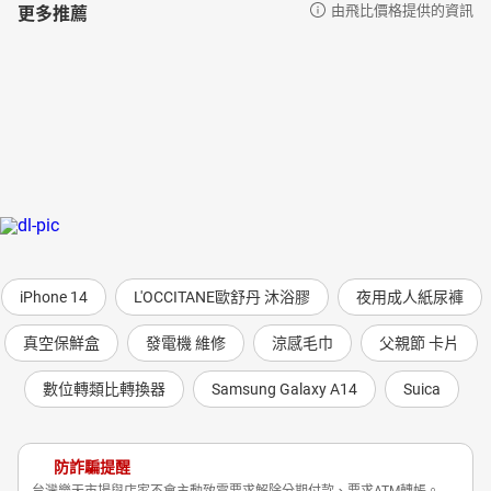
更多推薦
由飛比價格提供的資訊
iPhone 14
L'OCCITANE歐舒丹 沐浴膠
夜用成人紙尿褲
真空保鮮盒
發電機 維修
涼感毛巾
父親節 卡片
數位轉類比轉換器
Samsung Galaxy A14
Suica
防詐騙提醒