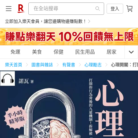
登入
立即加入樂天會員，讓您邊購物邊賺點數！
購物網分類
免運
美食
保健
民生用品
居家
3C
樂天首頁
圖書與雜誌
有聲書
心理勵志
心理開關：打
天天免運
美食蛋糕
養生保健
民生用品
居家生活
3C家電
運動休閒
親子玩具
女裝
男裝
化妝保養
情趣用品