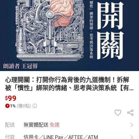
日本購物
電子/紙本書
HOT
心理開關：打開你行為背後的九道機制！拆解
被「慣性」綁架的情緒、思考與決策系統【有
聲書】
99
$
1%
(賺0點)
配送
無實體配送
免運
付款
信用卡／LINE Pay／AFTEE／ATM