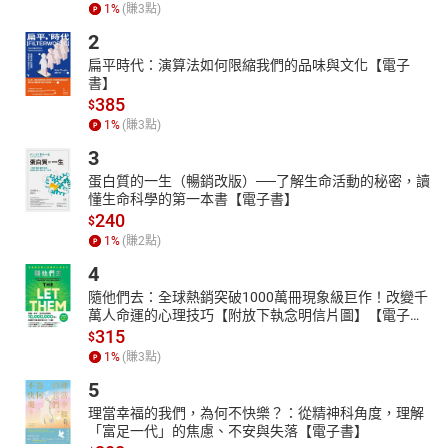
1
%
(賺
3
點)
〔本書特色〕
2
你每天的情緒反應、關係互動與選擇困難，其實都來自一套早已寫
扁平時代：演算法如何限縮我們的品味與文化【電子
入卻從未更新的心理系統。本書從心理學的底層邏輯出發，帶你認
書】
識內在如何運作，並教你一步步拆除無效的信念、重建情緒與行為
385
$
的迴路，成為自己心理的設計師。
1
%
(賺
3
點)
3
蛋白質的一生（暢銷改版）──了解生命活動的秘密，讀
懂生命科學的第一本書【電子書】
240
$
1
%
(賺
2
點)
4
隨他們去：全球熱銷突破1000萬冊現象級巨作！改變千
萬人命運的心理技巧【附放下執念明信片圖】【電子
書】
315
$
1
%
(賺
3
點)
5
理當幸福的我們，為何不快樂？：從精神科角度，理解
「富足一代」的焦慮、不安與失落【電子書】