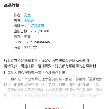
商品詳情
作者：
諾瓦
講者：
王冠蓉
出版社：
三好好聲音
出版日期：2026/01/08
語言：中文
ISBN：9786264084345
時長：00:43:22
行為從來不是隨機發生，而是受內在結構與經驗模式牽引
情緒失控、溝通卡關、選擇困難，背後都有可解釋的心理機制
▎每個人的心裡都有一套「心理操作系統」
這不是一本要你背心理學名詞的書，而是一部帶你「重新理解
自己」的實用心理指南。從「為何我們搞不清自己的情緒」、到
「選擇的自由其實是幻覺」，本書揭開心理運作的底層邏輯，讓你
第一次看見：原來困擾我們多年的情緒反應、選擇困難、關係糾
結，背後其實都有可拆解的心理機制。
▎人不是被塑造，而是被重複經驗「寫入」