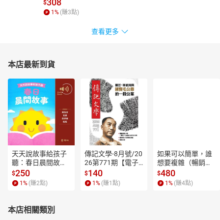
308
$
1
%
(賺
3
點)
查看更多
本店最新到貨
天天說故事給孩子
傳記文學-8月號/20
如果可以簡單，誰
聽：春日晨間故事
26第771期【電子
想要複雜（暢銷經
【有聲書】
書】
典新編版）【電子
250
140
480
$
$
$
書】
1
%
(賺
2
點)
1
%
(賺
1
點)
1
%
(賺
4
點)
本店相關類別