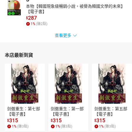
本物【韓國現象級暢銷小說，被譽為韓國文學的未來】
【電子書】
287
$
1
%
(賺
2
點)
查看更多
本店最新到貨
剑傲重生：第七部
剑傲重生：第一部
剑傲重生：第五部
【電子書】
【電子書】
【電子書】
315
315
315
$
$
$
1
%
(賺
3
點)
1
%
(賺
3
點)
1
%
(賺
3
點)