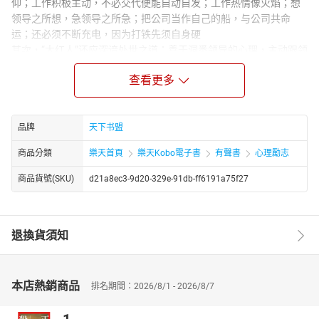
仰；工作积极主动，不必交代便能自动自发；工作热情像火焰；想
领导之所想，急领导之所急；把公司当作自己的船，与公司共命
运；还必须不断充电，因为打铁先须自身硬
其次，“大红人”还应深谙处世之道：善于洞悉领导的心理，主动跟领
导沟通，凡事多做换位思考，更重要的是，能千方百计地获取领导
查看更多
的信任
本书告诉你领导究竟在想什么，究竟需要什么，从而让你在公司成
为领导的爱！
品牌
天下书盟
商品分類
樂天首頁
樂天Kobo電子書
有聲書
心理勵志
商品貨號(SKU)
d21a8ec3-9d20-329e-91db-ff6191a75f27
退換貨須知
本店熱銷商品
排名期間：2026/8/1 - 2026/8/7