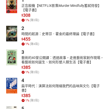
1
正念殺機【NETFLIX影集Murder Mindfully蓄弒待發】
【電子書】
308
$
1
%
(賺
3
點)
2
時間的起源：史蒂芬．霍金的最終理論【電子書】
455
$
1
%
(賺
4
點)
3
藝術的40堂公開課：透過故事，走進藝術家創作現場，
看藝術如何誕生、如何形塑人類生活【電子書】
385
$
1
%
(賺
3
點)
4
扁平時代：演算法如何限縮我們的品味與文化【電子
書】
385
$
1
%
(賺
3
點)
5