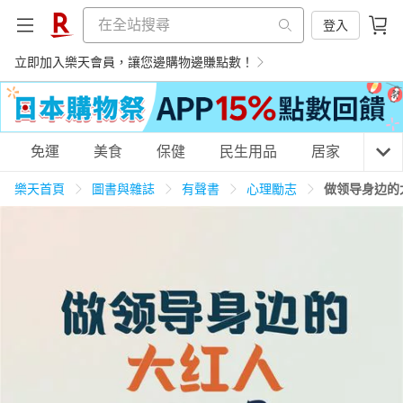
登入
立即加入樂天會員，讓您邊購物邊賺點數！
購物網分類
免運
美食
保健
民生用品
居家
3C
樂天首頁
圖書與雜誌
有聲書
心理勵志
做领导身边的
天天免運
美食蛋糕
養生保健
民生用品
居家生活
3C家電
運動休閒
親子玩具
女裝
男裝
化妝保養
情趣用品