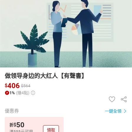
日本購物
電子/紙本書
HOT
做领导身边的大红人【有聲書】
406
$
$
564
1%
(賺4點)
優惠券
一鍵全領
50
$
折
領取
滿555元可用