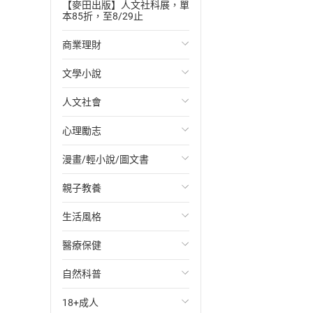
【麥田出版】人文社科展，單
本85折，至8/29止
商業理財
文學小說
投資理財
人文社會
經濟/趨勢
歐美文學
心理勵志
財務/金融
日本文學
國際關係
漫畫/輕小說/圖文書
管理/領導
韓國文學
政治
心靈成長/情緒
親子教養
職場工作術
華文文學
社會科學
人際關係
輕小說
生活風格
成功法
經典文學
台灣/中國歷史
兩性關係
奇幻/科幻
教育現場
醫療保健
行銷/廣告
成長/家庭生活小說
日/韓歷史
心理學
愛情故事
兒童文學/故事
飲食/食譜
自然科普
傳記
懸疑/推理小說
其他歷史/史學
職場/社會寫實
兒童科普/學習
健身/美顏
健康/養生
18+成人
商務/商學
科幻/奇幻小說
法律
懸疑/推理
育兒百科
運動/遊戲
常見疾病
生物科學