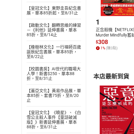
【皇冠文化】東野圭吾紀念書
Step1
展，單本85折起，至8/31止
1
【啟動文化】翻轉思維的練習
正念殺機【NETFLI
－《利他》延伸書展，單本
85折，至8/14止
Murder Mindfully
發】【電子書】
308
$
【橡樹林文化】一行禪師百歲
1
%
(賺
3
點)
誕辰紀念書展，單本85折，
至8/22止
【校園書房】AI世代的職場大
人學！新書$250、單本88
本店最新到貨
折，至8/31止
【蓋亞文化】黃易作品展，單
本85折、套書75折，至8/20
止
【皇冠文化】《曉星》、《白
付款方
雪公主殺人事件【童話破滅
版】》新書延伸書展，單本
88折，至8/31止
ATM轉帳、信用卡