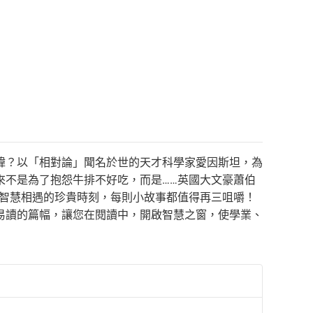
諱？以「相對論」聞名於世的天才科學家愛因斯坦，為
來不是為了抱怨牛排不好吃，而是……英國大文豪蕭伯
和智慧相遇的珍貴時刻，每則小故事都值得再三咀嚼！
易讀的篇幅，讓您在閱讀中，開啟智慧之窗，使學業、