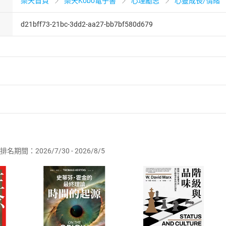
樂天首頁
樂天Kobo電子書
心理勵志
心靈成長/情緒
d21bff73-21bc-3dd2-aa27-bb7bf580d679
者保護法
第
19
條第
1
項後段
暨
通訊交易解除權合理例外情事適用
供即為完成之線上服務，經消費者事先同意始提供。」 之商品
排名期間：2026/7/30 - 2026/8/5
訂購本店鋪之商品即代表知悉本店鋪所銷售之商品為電子書，屬
取電子書，不得請求退貨退款。
品
放入
購物車
登入
帳號
欲取消訂單或辦理退貨時，請登入樂天市場，並於「我的訂單」
Shopping cart
Login
將依您的申請進行審核，待審核通過後將為您辦理退款事宜。
市場須以整筆訂單為單位進行取消/退貨，恕無法以單支商品取消
如何開始使用？