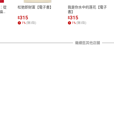
之權利，遽消費者保護法及通訊交
：從
松弛即财富【電子書】
我是你水中的莲花【電子
除權合理例外情事適用準則，依商
論，
書】
250
質各有不同規定。詳細退換貨說明
315
315
$
$
學家
照各商品說明。
1
%
(賺
3
點)
1
%
(賺
3
點)
的
詳細說明
繼續逛其他店舖