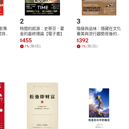
.選擇閱讀載具
Step2.
2
3
X影集
時間的起源：史蒂芬．霍
階級與品味：隱藏在文化
蓄弒待
金的最終理論【電子書】
審美與流行趨勢背後的地
位渴望【電子書】
455
392
$
$
1
%
(賺
4
點)
1
%
(賺
3
點)
式
退換貨規範
、LINE PAY、AFTEE
本店是否提供消費者保護法七日猶