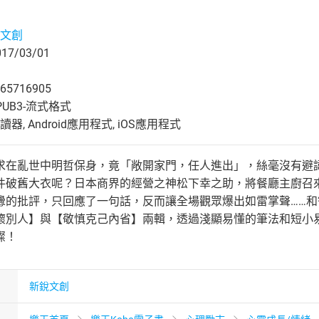
文創
7/03/01
65716905
UB3-流式格式
, Android應用程式, iOS應用程式
求在亂世中明哲保身，竟「敞開家門，任人進出」，絲毫沒有避
件破舊大衣呢？日本商界的經營之神松下幸之助，將餐廳主廚召
釁的批評，只回應了一句話，反而讓全場觀眾爆出如雷掌聲……
懷別人】與【敬慎克己內省】兩輯，透過淺顯易懂的筆法和短小
璨！
新銳文創