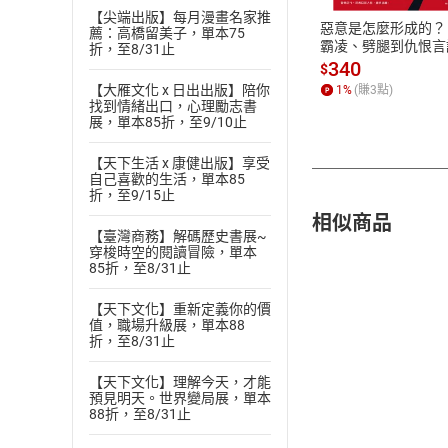
【尖端出版】每月漫畫名家推
惡意是怎麼形成的？
薦：高橋留美子，單本75
霸凌、劈腿到仇恨言
折，至8/31止
歷時15年、全球超過
340
$
萬筆研究數據，心理
【大雁文化 x 日出出版】陪你
1
%
(賺
3
點)
教你揪出身邊有問題
找到情緒出口，心理勵志書
人！【電子書】
展，單本85折，至9/10止
【天下生活 x 康健出版】享受
自己喜歡的生活，單本85
折，至9/15止
相似商品
【臺灣商務】解碼歷史書展~
穿梭時空的閱讀冒險，單本
85折，至8/31止
【天下文化】重新定義你的價
值，職場升級展，單本88
折，至8/31止
【天下文化】理解今天，才能
預見明天。世界變局展，單本
88折，至8/31止