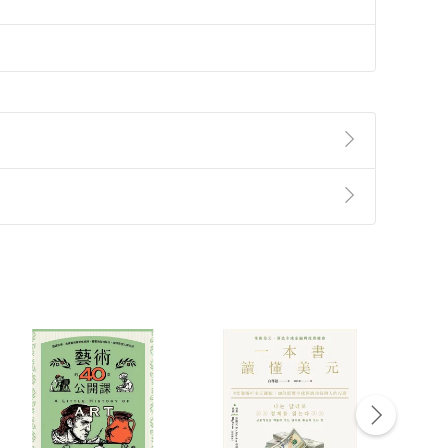
準則
第
2
條第
5
款之規定，「非以有形媒介提供之數位
，不適用消保法第
19
條第
1
項七日內無條件退貨之規
非以有形媒介提供之數位內容，消費者同意若訂購後
付款
方式
完成
訂單
中點選「瀏覽訂單明細」
>
「申請取消訂單
/
退
Payment
Complete
/退貨。