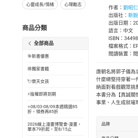
心靈成長/情緒
心理勵志
作者：
劉昭仁
出版社：
新銳
出版日期：201
商品分類
語言：中文
ISBN：34498
全部商品
檔案格式：EP
閱讀裝置：閱讀器
🎯新書優惠
🉐獨家書籍
唐朝名將郭子儀為
什麼總堅持穿著一
💘樂天女孩
納面對看戲觀眾挑
⚡版權即將到期
本書分為【真誠關
事業、人生成就璀
⭐08/03-08/09本週精選85
折，領券再85折
品牌
2026線上漫畫博覽會-漫畫，
單本79折起，至8/15止