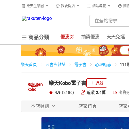
樂天生態圈
我要開店
網站導覽
購
優惠券
抽獎優惠
天天免運
商品分類
11
樂天首頁
圖書與雜誌
電子書
心理勵志
樂天Kobo電子書
追蹤
4.9
(2186)
追蹤
2.4萬
出貨
本店類別
店家首頁
店家