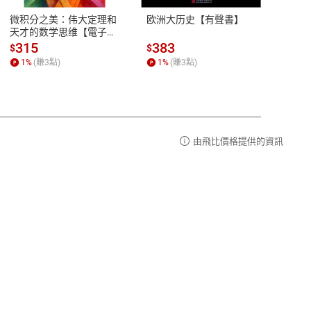
易解
13:00-17:00 (國定假日及例假日休息)
微积分之美：伟大定理和
欧洲大历史【有聲書】
心迹
品性
客服電話：0080-1857077
天才的数学思维【電子
書】
請參
客服信箱：
聯絡店家
315
383
38
$
$
$
1
%
(賺
3
點)
1
%
(賺
3
點)
1
%
由飛比價格提供的資訊