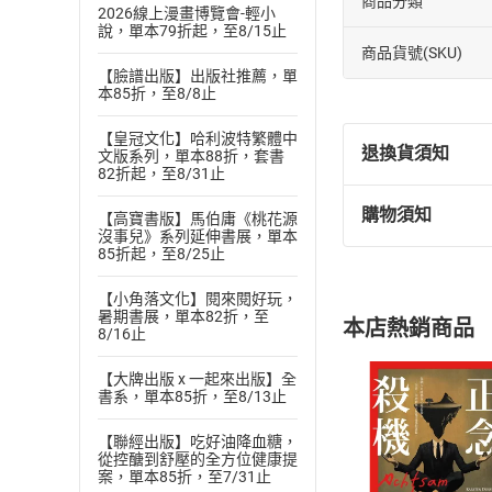
商品分類
2026線上漫畫博覽會-輕小
說，單本79折起，至8/15止
商品貨號(SKU)
【臉譜出版】出版社推薦，單
本85折，至8/8止
【皇冠文化】哈利波特繁體中
退換貨須知
文版系列，單本88折，套書
82折起，至8/31止
購物須知
【高寶書版】馬伯庸《桃花源
退換貨規定：
沒事兒》系列延伸書展，單本
(
一
)
依
消費
85折起，至8/25止
內容或一經提
【小角落文化】閱來閱好玩，
購書須知
定。
暑期書展，單本82折，至
本店熱銷商品
(
二
)
消費者
8/16止
且已下載
/
存
挑選
商
【大牌出版 x 一起來出版】全
退貨方式：您
書系，單本85折，至8/13止
Choose
貨」，本店鋪
【聯經出版】吃好油降血糖，
請注意，樂天
從控醣到舒壓的全方位健康提
購書後，
案，單本85折，至7/31止