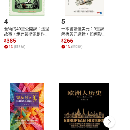
登入帳號，下載書籍後看書
4
5
6
藝術的40堂公開課：透過
一本書讀懂美元：9堂課
本物
故事，走進藝術家創作現
解析美元邏輯，如何影響
說，
場，看藝術如何誕生、如
全球經濟和每個人的投資
來】
385
266
28
$
$
$
何形塑人類生活【電子
【電子書】
1
%
(賺
3
點)
1
%
(賺
2
點)
1
%
書】
客服資訊
豫期
服務時間：週一到週五 10:00-12:00、