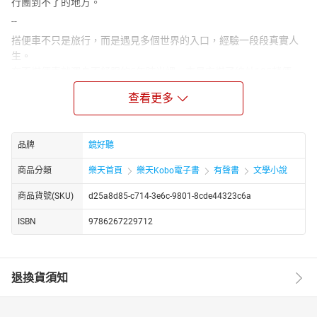
行團到不了的地方。
--
搭便車不只是旅行，而是遇見多個世界的入口，經驗一段段真實人
生。
在不搭便車就渾身不舒服的5年時光裡，李易安搭了總計135趟便
車，足跡橫跨南美、歐洲、中亞，移動了3萬5千6百公里。《搭便車
查看更多
不是一件隨機的事》這本書，裝載了他不斷移動的冒險歲月。
．田野調查地圖上迷人空白
李易安的第一次便車行是個意外。隨著經驗增多，他發現，搭便車
品牌
鏡好聽
這個移動方式，能鑽入觀光手冊的留白、旅行團體驗不了的生活，
商品分類
樂天首頁
樂天Kobo電子書
有聲書
文學小說
而且搭便車看似隨機，實則一點也不，因為會選擇如此旅行，和會
選擇為了旅人停下車的人，往往有著相同特質。而地圖上的空白處
商品貨號(SKU)
d25a8d85-c714-3e6c-9801-8cde44323c6a
「一定存在著什麼」，搭便車正是田野調查這些空白裡人、事、物
的好方法。
ISBN
9786267229712
．跟著旅行團到不了的地方
便車之旅，發生在從一個定點移動到下一個定點的途中。人們在景
點吃當地名產時，李易安蹲在卡車邊，和長途卡車司機一起享用豐
退換貨須知
盛的微型流水席；人們與歷史建築合照時，他在一位好心婦人的家
中，見到被徵召的士兵遺像。在約旦，他見識到難民經濟的威力；