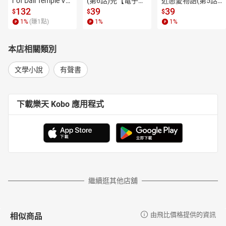
r of Dali Temple Vo
(第6話)完【電子
近戀愛物語(第5話)
處」：他既在這裡，又不在這裡；他身在別處，也總是要出發上
l.6【有聲書】
書】
【電子書】
132
39
39
$
$
$
路。
1
%
(賺
1
點)
1
%
1
%
◈楊宗翰（「沙發客來上課」計畫發起人）：
《搭便車不是一件隨機的事》書裡提到的，幾乎都是對臺灣人來說
本店相關類別
相對比較陌生的國家。裡面我去過的幾個都讓我印象深刻，沒去過
的那些則是我非常好奇想去的。而我最佩服易安的一點，就是他在
文學小說
有聲書
書裡面將自己親身經歷的故事巧妙地結合了看似艱澀難懂的歷史，
讓我們可以在每個便車車主身上看到長長的歷史脈絡。我們可以從
東干車主的語言教學，看到東干民族的流亡身影；從與約旦車臣沙
下載樂天 Kobo 應用程式
發主的相處中，了解難民對約旦的影響。看完他的這些故事，讓我
更加好奇，更加想要去拜訪那些地方，不過我也很清楚，我們絕對
會搭到完全不一樣的便車，遇到完全不一樣的故事。
◈陳柔安（《我沒錢，所以邊畫畫邊旅行》作者）：
搭便車，搭的不只是省路費那麼簡單，易安搭上的是一本一本活生
生老百姓的故事書，當然書裡不只有主角的故事，還是整個社會、
文化、法治、風俗的縮影，環環相扣。
繼續逛其他店舖
易安用細膩的眼和心，打開這一本本故事書，再用極為真誠洗鍊的
文字，把一則一則路上的故事寫的精彩絕倫。
相似商品
由飛比價格提供的資訊
◈李明璁（公視《我在市場待了一整天》主持人）、巫師地理（高