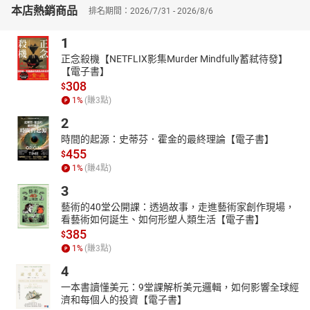
在地球的另一面，他找到巴拉圭的蔣介石。唯有脫離旅行團的制式
本店熱銷商品
排名期間：2026/7/31 - 2026/8/6
規劃，世界樣貌才能真正地立體而真實、刻骨銘心。
．來場不一樣的旅行
1
如果你沒去過李易安寫的這些地方，至少，你要看看他寫的書。如
正念殺機【NETFLIX影集Murder Mindfully蓄弒待發】
果你曾去過這些地方，就更該看看他筆下的人事物。因為正如他所
【電子書】
言：「每一段便車都是一次獨立的經驗，卻也都有共通的敘事主
308
$
軸……連通每一個原本無關的隨機事件。如此拼貼歧異，卻是同個故
1
%
(賺
3
點)
事。」他說的每一個故事，屬於你，屬於我，是所有人的故事，是
2
世界的故事。
時間的起源：史蒂芬．霍金的最終理論【電子書】
【各界推薦】
455
$
◈王志弘（台灣大學建築與城鄉研究所教授）：
1
%
(賺
4
點)
美國人文主義地理學家段義孚（Yi-Fu Tuan）曾說，在空間中移動促
3
成自由，地方的暫止則令人安穩。漫漫移動中的每處停歇，都可能
藝術的40堂公開課：透過故事，走進藝術家創作現場，
使抽象的空間位置，轉變為安適的地方。於是，自由與安穩、移動
看藝術如何誕生、如何形塑人類生活【電子書】
與暫止的交纏，構成生命中既普遍又獨特的紛繁場景與軌跡。李易
385
$
安穿國越界的搭便車行旅，則在移動與停歇的更迭之間，穿插了更
1
%
(賺
3
點)
多不確定的刺激。在這隨遇而安的漂移中，或許出於李易安曾經接
4
受建築與城鄉研究的訓練，書中充滿有關地理、邊界、領土、移
一本書讀懂美元：9堂課解析美元邏輯，如何影響全球經
動、道路、城鄉空間的敏銳觀察及思索，將人情冷暖牽連於深遠的
濟和每個人的投資【電子書】
歷史與文化風貌，頗有行萬里路兼讀萬卷書之風。