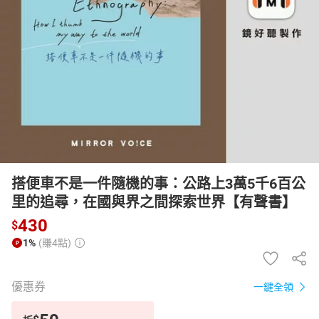
日本購物
電子/紙本書
HOT
搭便車不是一件隨機的事：公路上3萬5千6百公
里的追尋，在國與界之間探索世界【有聲書】
430
$
1%
(賺4點)
優惠券
一鍵全領