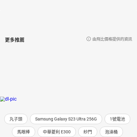
中地理老師）、畢恆達（台大城鄉所教授）、廖科溢（金鐘旅遊節
目主持人） ──盛情推薦（依姓氏筆畫排序）
----
授權出版社：聯經出版
錄製單位：鏡好聽團隊
更多推薦
由飛比價格提供的資訊
【作者簡介】
李易安
端傳媒記者，用移動做田野，以田野為生活，為田野而移動。怕
鬼，但喜歡逛墓園；喜歡旅行，也喜歡紀錄，文章散見《端傳
媒》、轉角國際、Matters；第13屆雲門舞集流浪者計畫獲選者，曾
入圍亞洲出版協會（SOPA）卓越新聞獎。兼職翻譯，譯有《歐亞帝
國的邊境：衝突、融合與崩潰，16-20世紀大國興亡的關鍵》、《啟
蒙運動》等書。
《搭便車不是一件隨機的事》，是他出版的第一本個人著作。
你可以在以下平臺上找到他：
‧FACEBOOK www.facebook.com/leeyian1986
丸子頭
Samsung Galaxy S23 Ultra 256G
1號電池
‧端傳媒 https://theinitium.com/author/cEoTwTZK
‧轉角國際
馬眼棒
中華菱利 E300
紗門
泡澡桶
https://global.udn.com/author/articles/1020/1458/share/2