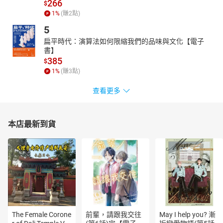
266
$
但是，讀者在鮮明生動宛若電影畫面的人物與事件描寫中，遭逢的
1
%
(賺
2
點)
不只是滿盈的異國風味，反而在看似陌生的情景中，體察到熟悉的
5
文化親近性。這種親近性，不只體現於阿爾巴尼亞的臺灣廣場、巴
扁平時代：演算法如何限縮我們的品味與文化【電子
拉圭的蔣介石銅像，或是更遙遠的吉爾吉斯東干人的中華文化殘
書】
餘，喚起某種他鄉遇故知的感懷。文化親近性更具體地彰顯於天差
385
$
地遠的人群，竟有類似的基本生活態度、慾望和渴求。正是這樣的
1
%
(賺
3
點)
親近性，串起了南美洲和歐亞交界的廣袤大地。這種既遙遠又鄰近
的時空感，也意味了我們總是有過著與當前不同的其他生活的可
查看更多
能，而出發前往另一條軌跡的啟動關鍵，或許就是一趟搭便車之
旅。
◈何欣潔（《端傳媒》台灣組主編）：
本店最新到貨
便車，是一個藏有另一個摺疊空間的所在。比起純粹的大眾運輸、
手握方向盤的駕車旅行，於易安而言，便車從不只是抵達目的地的
工具，也是目的地本身。在便車車廂裡，搭便車的旅人與司機藉談
話穿梭時空、展開想像中的地圖，抵達無邊的疆界；但回到當下此
刻，他們的肉身依然在公路上搖晃，往下一個目的前進。
《端傳媒》過去也曾有個令我著迷的小欄目，名字正叫「別處」。
「別處．新疆」、「別處．稻城亞丁」、「別處．成都」……唯有照
The Female Corone
前輩，請跟我交往
May I help you? 漸
片，別無文字。……李易安本人就是一欄活生生、會走路的「別