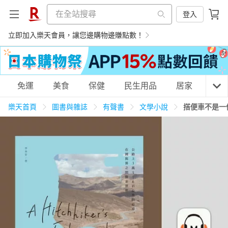
登入
立即加入樂天會員，讓您邊購物邊賺點數！
購物網分類
免運
美食
保健
民生用品
居家
3C
樂天首頁
圖書與雜誌
有聲書
文學小說
搭便車不是一
天天免運
美食蛋糕
養生保健
民生用品
居家生活
3C家電
運動休閒
親子玩具
女裝
男裝
化妝保養
情趣用品