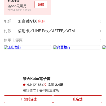
50
$
折
領取
滿555元可用
2026/08/09 15:59
截止
配送
無實體配送
免運
付款
信用卡／LINE Pay／AFTEE／ATM
信用卡優惠
樂天Kobo電子書
4.9
(2188)
追蹤
2.4萬
出貨速度
1 天
回應率
57%
追蹤店家
逛店舖