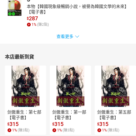
本物【韓國現象級暢銷小說，被譽為韓國文學的未來】
【電子書】
287
$
1
%
(賺
2
點)
查看更多
本店最新到貨
剑傲重生：第七部
剑傲重生：第一部
剑傲重生：第五部
【電子書】
【電子書】
【電子書】
315
315
315
$
$
$
1
%
(賺
3
點)
1
%
(賺
3
點)
1
%
(賺
3
點)