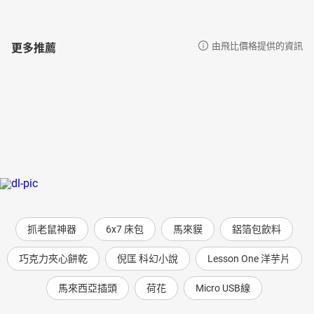
更多推薦
由飛比價格提供的資訊
抓老鼠神器
6x7 床包
馬來貘
鋁箔包飲料
巧克力夾心餅乾
倪匡 科幻小說
Lesson One 洋芋片
馬來西亞插頭
荷花
Micro USB線