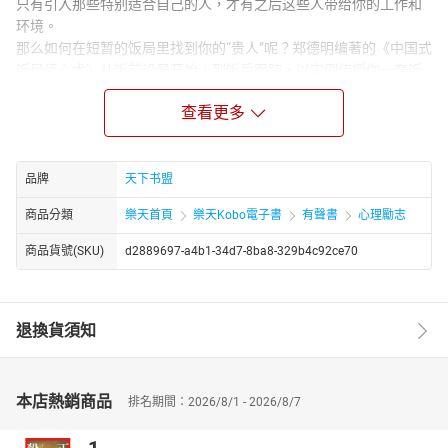
只有引入那些特别适合自己的人，才有之后这些人带给你的工作和
环境。
那么如何在短暂的饭局里找到你的“贵人”呢？郑德明编著的《中国式
饭局读心术》从饭前设局开始，到饭后跟踪，以实例传授你一套饭
局的读心阅人术，让所有阅读《中国式饭局读心术》的读者都能在
查看更多
饭局里游刃有余。
学会在饭桌上读懂人心，快速找到你想要的人脉，这样每一场饭局
下来，你的社交才能增值！
品牌
天下书盟
商品分類
樂天首頁
樂天Kobo電子書
有聲書
心理勵志
商品貨號(SKU)
d2889697-a4b1-34d7-8ba8-329b4c92ce70
退換貨須知
本店熱銷商品
排名期間：2026/8/1 - 2026/8/7