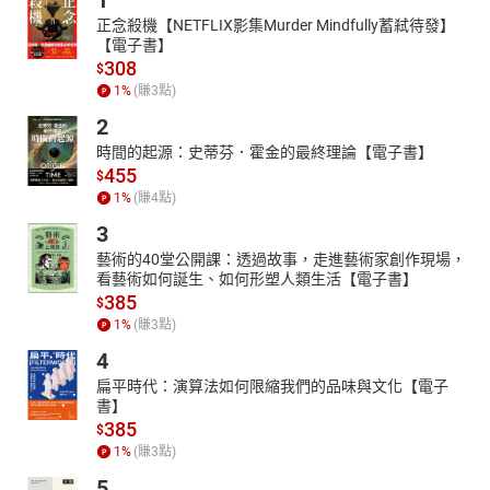
1
正念殺機【NETFLIX影集Murder Mindfully蓄弒待發】
【電子書】
308
$
1
%
(賺
3
點)
2
時間的起源：史蒂芬．霍金的最終理論【電子書】
455
$
1
%
(賺
4
點)
3
藝術的40堂公開課：透過故事，走進藝術家創作現場，
看藝術如何誕生、如何形塑人類生活【電子書】
385
$
1
%
(賺
3
點)
4
扁平時代：演算法如何限縮我們的品味與文化【電子
書】
385
$
1
%
(賺
3
點)
5