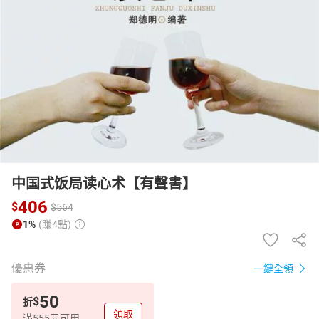
日本購物
電子/紙本書
HOT
中国式饭局读心术【有聲書】
406
$
$
564
1%
(賺4點)
優惠券
一鍵全領
50
$
折
領取
滿555元可用