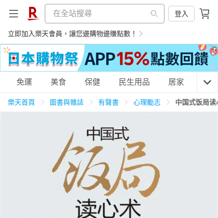
登入
立即加入樂天會員，讓您邊購物邊賺點數！
購物網分類
免運
美食
保健
民生用品
居家
3C
樂天首頁
圖書與雜誌
有聲書
心理勵志
中国式饭局读
天天免運
美食蛋糕
養生保健
民生用品
居家生活
3C家電
運動休閒
親子玩具
女裝
男裝
化妝保養
情趣用品