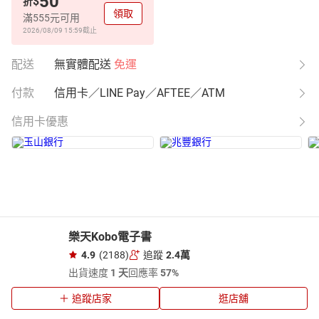
50
$
折
領取
滿555元可用
2026/08/09 15:59
截止
配送
無實體配送
免運
付款
信用卡／LINE Pay／AFTEE／ATM
信用卡優惠
樂天Kobo電子書
4.9
(2188)
追蹤
2.4萬
出貨速度
1 天
回應率
57%
追蹤店家
逛店舖