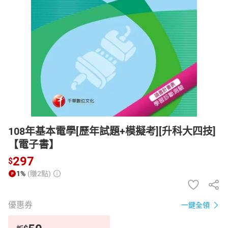
日本購物
電子/紙本書
HOT
108年基本電學[歷年試題+模擬考][升科大四技]
【電子書】
297
$
1%
(賺2點)
優惠券
一鍵全領