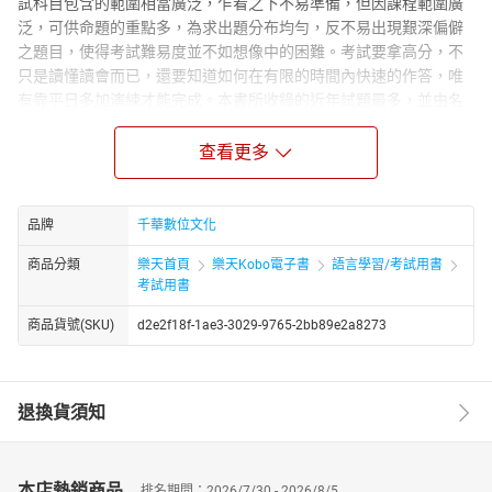
試科目包含的範圍相當廣泛，乍看之下不易準備，但因課程範圍廣
泛，可供命題的重點多，為求出題分布均勻，反不易出現艱深偏僻
之題目，使得考試難易度並不如想像中的困難。考試要拿高分，不
只是讀懂讀會而已，還要知道如何在有限的時間內快速的作答，唯
有靠平日多加演練才能完成。本書所收錄的近年試題最多，並由名
師題題解析，不僅可讓考生能隨時自我檢視學習成果，更可藉由練
習近年試題來理解考試脈絡，快速獲得短時間提升分數的效果。◎
查看更多
主題式實力加強題庫，加強複習更有效率本書之編寫係根據最新公
布考試範圍，配合教育部公布之職業學校課程綱要之架構，並參考
各類基本電學相關書籍以及各種精華考題編輯而成，將其他「基本
品牌
千華數位文化
電學」的相關試題，依照20個單元做分類編排，讓考生可針對自己
商品分類
樂天首頁
樂天Kobo電子書
語言學習/考試用書
不熟悉的考試主題的題目逐一加強，短期快速提升應考實力。◎全
考試用書
範圍綜合模擬考，考試臨場得心應手模擬升科大編排10回的模擬試
題，每回內容均以統一入學測驗的命題比例，收錄「基本電學」統
商品貨號(SKU)
d2e2f18f-1ae3-3029-9765-2bb89e2a8273
測命題大綱有相關的考題。考生們若能按部就班徹底研習本書，則
在本科的統一入學測驗上獲取高分絕非難事。綜合而言，考生可藉
由收錄最多的近年試題來了解考題趨勢，接著再以主題式題庫演練
退換貨須知
來做短期衝刺與加強，增加得分機會，最後在練習全範圍綜合模擬
考，相信可幫助考生建立系統性的知識並熟悉試題之型態，從而舉
一反三、融會貫通。盼能協助讀者於來年的考試當中贏得全勝，並
預祝各位考生金榜題名。
本店熱銷商品
排名期間：2026/7/30 - 2026/8/5