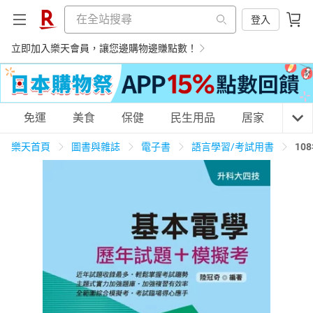
登入
立即加入樂天會員，讓您邊購物邊賺點數！
購物網分類
免運
美食
保健
民生用品
居家
3C
樂天首頁
圖書與雜誌
電子書
語言學習/考試用書
10
天天免運
美食蛋糕
養生保健
民生用品
居家生活
3C家電
運動休閒
親子玩具
女裝
男裝
化妝保養
情趣用品