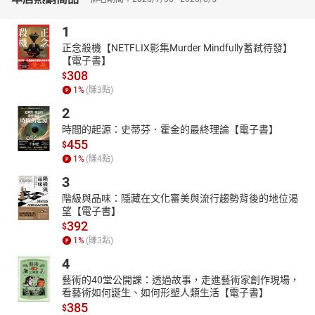
1
正念殺機【NETFLIX影集Murder Mindfully蓄弒待發】
【電子書】
308
$
1
%
(賺
3
點)
2
時間的起源：史蒂芬．霍金的最終理論【電子書】
455
$
1
%
(賺
4
點)
3
階級與品味：隱藏在文化審美與流行趨勢背後的地位渴
望【電子書】
392
$
1
%
(賺
3
點)
4
藝術的40堂公開課：透過故事，走進藝術家創作現場，
看藝術如何誕生、如何形塑人類生活【電子書】
385
$