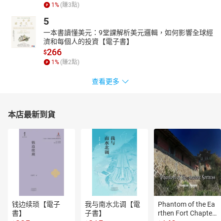
1
%
(賺
3
點)
5
一本書讀懂美元：9堂課解析美元邏輯，如何影響全球經
濟和每個人的投資【電子書】
266
$
1
%
(賺
2
點)
查看更多
本店最新到貨
钱边续琐【電子
我与南水北调【電
Phantom of the Ea
書】
子書】
rthen Fort Chapter