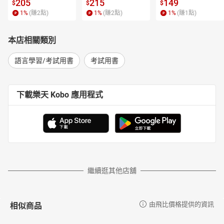
 4【有聲書】
205
215
149
$
$
$
1
%
(賺
2
點)
1
%
(賺
2
點)
1
%
(賺
1
點)
本店相關類別
語言學習/考試用書
考試用書
下載樂天 Kobo 應用程式
繼續逛其他店舖
相似商品
由飛比價格提供的資訊