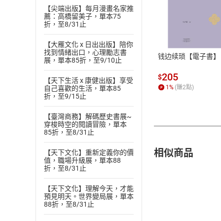
【尖端出版】每月漫畫名家推
付款方
薦：高橋留美子，單本75
折，至8/31止
ATM轉帳、信用卡
【大雁文化 x 日出出版】陪你
找到情緒出口，心理勵志書
钱边续琐【電子書】
展，單本85折，至9/10止
205
$
【天下生活 x 康健出版】享受
1
%
(賺
2
點)
自己喜歡的生活，單本85
折，至9/15止
【臺灣商務】解碼歷史書展~
穿梭時空的閱讀冒險，單本
85折，至8/31止
相似商品
【天下文化】重新定義你的價
值，職場升級展，單本88
折，至8/31止
【天下文化】理解今天，才能
預見明天。世界變局展，單本
88折，至8/31止