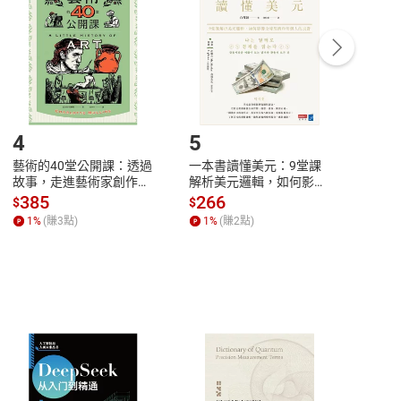
Payment
Complete
/退貨。
登入帳號，下載書籍後看書
4
5
6
藝術的40堂公開課：透過
一本書讀懂美元：9堂課
本物
故事，走進藝術家創作現
解析美元邏輯，如何影響
說，
場，看藝術如何誕生、如
全球經濟和每個人的投資
來】
385
266
28
$
$
$
何形塑人類生活【電子
【電子書】
1
%
(賺
3
點)
1
%
(賺
2
點)
1
%
書】