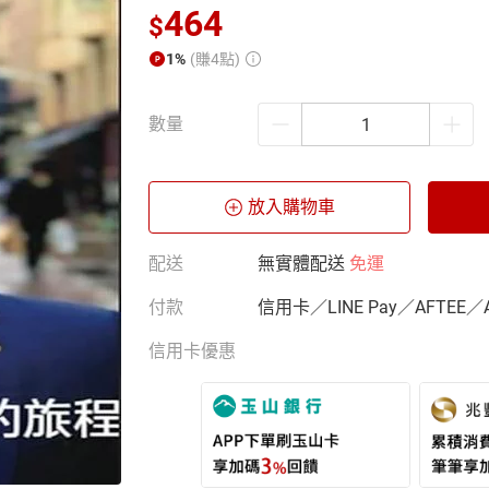
464
$
1%
(賺4點)
數量
放入購物車
配送
無實體配送
免運
付款
信用卡／LINE Pay／AFTEE／
信用卡優惠