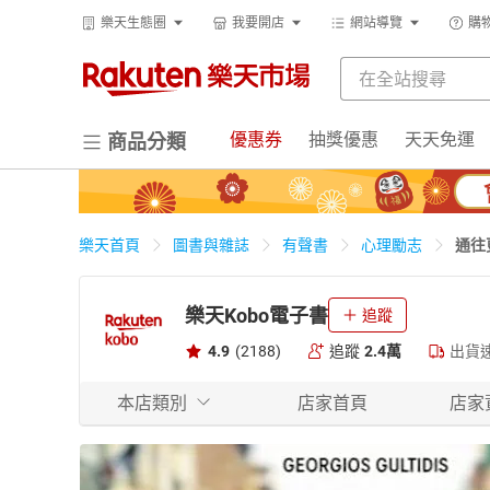
樂天生態圈
我要開店
網站導覽
購
優惠券
抽獎優惠
天天免運
商品分類
通往
樂天首頁
圖書與雜誌
有聲書
心理勵志
樂天Kobo電子書
追蹤
4.9
(2188)
追蹤
2.4萬
出貨
本店類別
店家首頁
店家