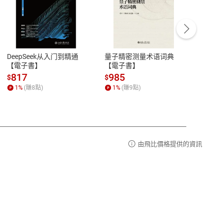
客服資訊
豫期
服務時間：週一到週五 10:00-12:00、
易解
13:00-17:00 (國定假日及例假日休息)
DeepSeek从入门到精通
量子精密测量术语词典
新西
品性
客服電話：0080-1857077
【電子書】
【電子書】
计研
請參
客服信箱：
聯絡店家
817
985
98
$
$
$
1
%
(賺
8
點)
1
%
(賺
9
點)
1
%
由飛比價格提供的資訊