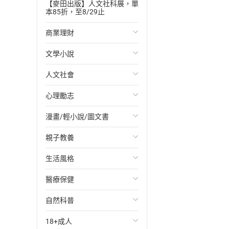
【麥田出版】人文社科展，單
本85折，至8/29止
商業理財
文學小說
投資理財
人文社會
經濟/趨勢
歐美文學
心理勵志
財務/金融
日本文學
國際關係
漫畫/輕小說/圖文書
管理/領導
韓國文學
政治
心靈成長/情緒
親子教養
職場工作術
華文文學
社會科學
人際關係
輕小說
生活風格
成功法
經典文學
台灣/中國歷史
兩性關係
奇幻/科幻
教育現場
醫療保健
行銷/廣告
成長/家庭生活小說
日/韓歷史
心理學
愛情故事
兒童文學/故事
飲食/食譜
自然科普
傳記
懸疑/推理小說
其他歷史/史學
職場/社會寫實
兒童科普/學習
健身/美顏
健康/養生
18+成人
商務/商學
科幻/奇幻小說
法律
懸疑/推理
育兒百科
運動/遊戲
常見疾病
生物科學