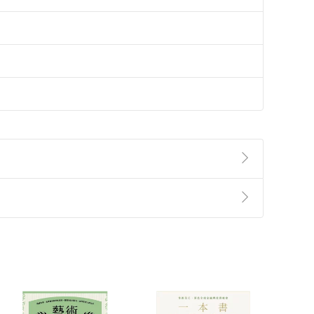
準則
第
2
條第
5
款之規定，「非以有形媒介提供之數位
，不適用消保法第
19
條第
1
項七日內無條件退貨之規
非以有形媒介提供之數位內容，消費者同意若訂購後
付款
方式
完成
訂單
中點選「瀏覽訂單明細」
>
「申請取消訂單
/
退