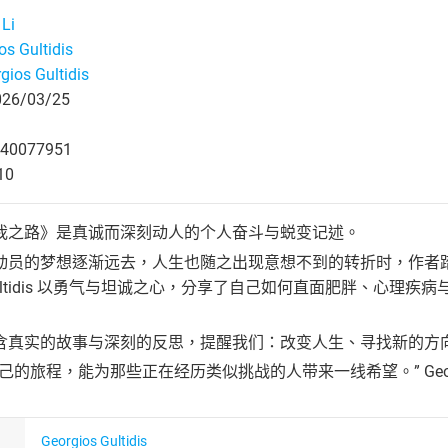
 Li
os Gultidis
gios Gultidis
6/03/25
40077951
10
我之路》是真诚而深刻动人的个人奋斗与蜕变记述。
动员的梦想逐渐远去，人生也随之出现意想不到的转折时，作者
os Gultidis 以勇气与坦诚之心，分享了自己如何直面肥胖、
含真实的故事与深刻的反思，提醒我们：改变人生、寻找新的方
己的旅程，能为那些正在经历类似挑战的人带来一线希望。” Georg
Georgios Gultidis