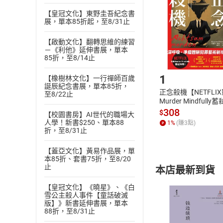
Choose
貨」，本店鋪
【皇冠文化】東野圭吾紀念書
展，單本85折起，至8/31止
請注意，樂天
購書後，
【啟動文化】翻轉思維的練習
－《利他》延伸書展，單本
85折，至8/14止
Step1
1
【橡樹林文化】一行禪師百歲
誕辰紀念書展，單本85折，
正念殺機【NETFLI
至8/22止
Murder Mindfully
發】【電子書】
308
$
【校園書房】AI世代的職場大
人學！新書$250、單本88
1
%
(賺
3
點)
折，至8/31止
【蓋亞文化】黃易作品展，單
本85折、套書75折，至8/20
止
本店最新到貨
【皇冠文化】《曉星》、《白
雪公主殺人事件【童話破滅
版】》新書延伸書展，單本
88折，至8/31止