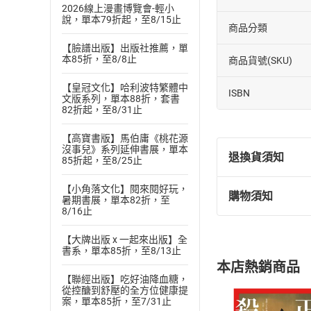
2026線上漫畫博覽會-輕小
說，單本79折起，至8/15止
商品分類
【臉譜出版】出版社推薦，單
本85折，至8/8止
商品貨號(SKU)
【皇冠文化】哈利波特繁體中
ISBN
文版系列，單本88折，套書
82折起，至8/31止
【高寶書版】馬伯庸《桃花源
沒事兒》系列延伸書展，單本
退換貨須知
85折起，至8/25止
【小角落文化】閱來閱好玩，
購物須知
暑期書展，單本82折，至
退換貨規定：
8/16止
(
一
)
依
消費
內容或一經提
【大牌出版 x 一起來出版】全
購書須知
書系，單本85折，至8/13止
定。
本店熱銷商品
(
二
)
消費者
【聯經出版】吃好油降血糖，
且已下載
/
存
從控醣到舒壓的全方位健康提
挑選
商
案，單本85折，至7/31止
退貨方式：您