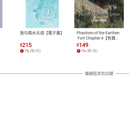
式
退換貨規範
、LINE PAY、AFTEE
本店是否提供消費者保護法七日猶
之權利，遽消費者保護法及通訊交
我与南水北调【電子書】
Phantom of the Earthen
除權合理例外情事適用準則，依商
 Fort Chapter 4【有聲
書】
質各有不同規定。詳細退換貨說明
215
149
$
$
照各商品說明。
1
%
(賺
2
點)
1
%
(賺
1
點)
詳細說明
繼續逛其他店舖