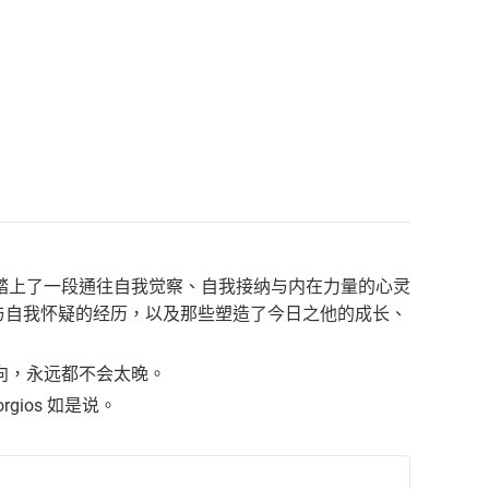
踏上了一段通往自我觉察、自我接纳与内在力量的心灵
心理疾病与自我怀疑的经历，以及那些塑造了今日之他的成长、
向，永远都不会太晚。
ios 如是说。