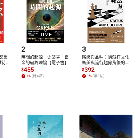
Shopping cart
Login
將依您的申請進行審核，待審核通過後將為您辦理退款事宜。
市場須以整筆訂單為單位進行取消/退貨，恕無法以單支商品取消
如何開始使用？
.選擇閱讀載具
Step2.
2
3
X影集
時間的起源：史蒂芬．霍
階級與品味：隱藏在文化
蓄弒待
金的最終理論【電子書】
審美與流行趨勢背後的地
位渴望【電子書】
455
392
$
$
1
%
(賺
4
點)
1
%
(賺
3
點)