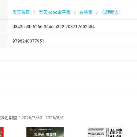
樂天首頁
樂天Kobo電子書
有聲書
心理勵志
d342cc3b-5266-354c-b322-203717652a84
9798240077951
者保護法
第
19
條第
1
項後段
暨
通訊交易解除權合理例外情事適用
供即為完成之線上服務，經消費者事先同意始提供。」 之商品
排名期間：2026/7/30 - 2026/8/5
訂購本店鋪之商品即代表知悉本店鋪所銷售之商品為電子書，屬
取電子書，不得請求退貨退款。
品
放入
購物車
登入
帳號
欲取消訂單或辦理退貨時，請登入樂天市場，並於「我的訂單」