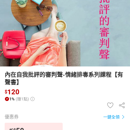
日本購物
電子/紙本書
HOT
內在自我批評的審判聲-情緒排毒系列課程【有
聲書】
120
$
1%
(賺1點)
優惠券
一鍵全領