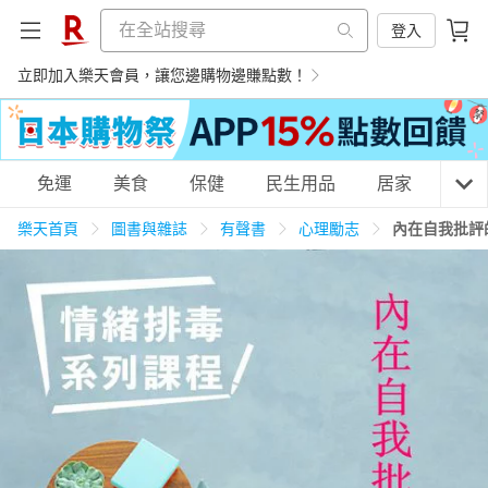
登入
立即加入樂天會員，讓您邊購物邊賺點數！
購物網分類
免運
美食
保健
民生用品
居家
3C
樂天首頁
圖書與雜誌
有聲書
心理勵志
內在自我批評
天天免運
美食蛋糕
養生保健
民生用品
居家生活
3C家電
運動休閒
親子玩具
女裝
男裝
化妝保養
情趣用品