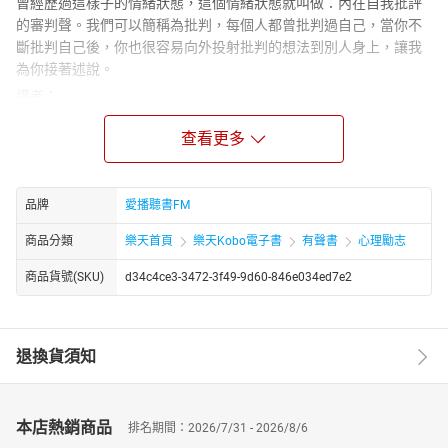
曾經歷過這樣子的情緒狀態，這個情緒狀態就叫做：內在自我批評
的審判聲。我們可以簡稱為批判，每個人都曾批判過自己，當你不
斷批判自己後，你也很容易向外投射批判的想法到別人身上，讓我
為你接著述說。
講者：
Carol 林嘉瑗
查看更多
美國康乃爾大學電機系學士、碩士，加州大學洛杉磯分校MBA企管
碩士。曾於IBM、GM，等大型跨國企業。一九九○年開始創業。
因一場婚變，接觸到能量心理學療法，PSYCH-K、NLP（Neuro-
linguistic programming）、EFT（Emotional Freedom
品牌
愛播聽書FM
Techniques）等，更取得證書，成為專業教練。
商品分類
樂天首頁
樂天Kobo電子書
有聲書
心理勵志
師承，國際潛能激勵大師 Anthony Robbins，EFT 創始者 Gary
Craig，NLP創始者 Dr. Richard Bandler ，與Psych-K©創始者 Rob
商品貨號(SKU)
d34c4ce3-3472-3f49-9d60-846e034ed7e2
Williams，等。國際知名情緒療癒大師，更獲得高績效教練、國際神
經語言程式學NLP專業教練、美國深層情緒釋放EFT專業引導師與
Psych-K© 療癒師等，專業認證。
退換貨須知
Carol老師是台灣EFT先驅者，懷抱極大熱誠，分享EFT的運用，希
望協助處於情緒困擾的人，排出情緒毒素、提升正面能量，讓平
靜、喜悅與愛進入生命的每一天。深信只要正確的方法在手，人人
都能獲得情緒上的自由以及財務上的富足，為此她創立生命火花講
本店熱銷商品
排名期間：2026/7/31 - 2026/8/6
堂和吸引力網路營銷公司，幫助世人實現夢想。