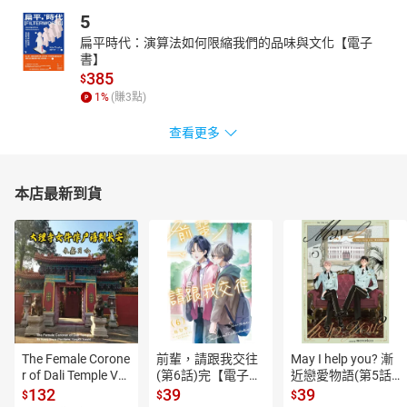
5
扁平時代：演算法如何限縮我們的品味與文化【電子
書】
385
$
1
%
(賺
3
點)
查看更多
本店最新到貨
The Female Corone
前輩，請跟我交往
May I help you? 漸
r of Dali Temple Vo
(第6話)完【電子
近戀愛物語(第5話)
l.6【有聲書】
書】
【電子書】
132
39
39
$
$
$