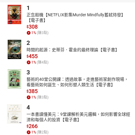
1
章節：
01內在自我批評的審判聲1
正念殺機【NETFLIX影集Murder Mindfully蓄弒待發】
【電子書】
02內在自我批評的審判聲2
308
$
1
%
(賺
3
點)
2
時間的起源：史蒂芬．霍金的最終理論【電子書】
455
$
1
%
(賺
4
點)
3
藝術的40堂公開課：透過故事，走進藝術家創作現場，
看藝術如何誕生、如何形塑人類生活【電子書】
385
$
1
%
(賺
3
點)
4
一本書讀懂美元：9堂課解析美元邏輯，如何影響全球經
濟和每個人的投資【電子書】
266
$
1
%
(賺
2
點)