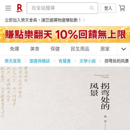
登入
立即加入樂天會員，讓您邊購物邊賺點數！
購物網分類
免運
美食
保健
民生用品
居家
3C
樂天首頁
圖書與雜誌
有聲書
文學小說
拐弯处的风景
天天免運
美食蛋糕
養生保健
民生用品
居家生活
3C家電
運動休閒
親子玩具
女裝
男裝
化妝保養
情趣用品