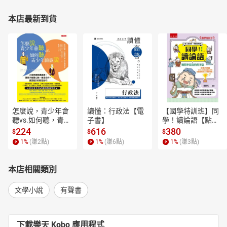
本店最新到貨
怎麼說，青少年會
讀懂：行政法【電
【國學特訓班】同
聽vs.如何聽，青少
子書】
學！讀論語【點閱
年願意說【電子
率最高的孔子篇】
224
616
380
$
$
$
書】
逗趣的文配圖情境
1
%
(賺
2
點)
1
%
(賺
6
點)
1
%
(賺
3
點)
式講解，學習聖人
老師和學霸弟子的
高情商，開拓人生
本店相關類別
格局！【電子書】
文學小說
有聲書
下載樂天 Kobo 應用程式