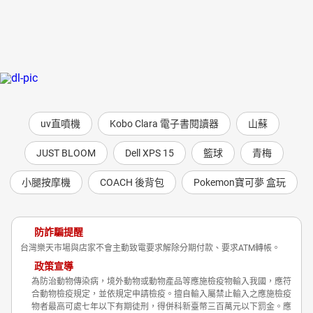
uv直噴機
Kobo Clara 電子書閱讀器
山蘇
JUST BLOOM
Dell XPS 15
籃球
青梅
小腿按摩機
COACH 後背包
Pokemon寶可夢 盒玩
防詐騙提醒
台灣樂天市場與店家不會主動致電要求解除分期付款、要求ATM轉帳。
政策宣導
為防治動物傳染病，境外動物或動物產品等應施檢疫物輸入我國，應符
合動物檢疫規定，並依規定申請檢疫。擅自輸入屬禁止輸入之應施檢疫
物者最高可處七年以下有期徒刑，得併科新臺幣三百萬元以下罰金。應