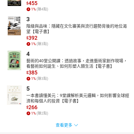
455
$
1
%
(賺
4
點)
3
階級與品味：隱藏在文化審美與流行趨勢背後的地位渴
望【電子書】
392
$
1
%
(賺
3
點)
4
藝術的40堂公開課：透過故事，走進藝術家創作現場，
看藝術如何誕生、如何形塑人類生活【電子書】
385
$
1
%
(賺
3
點)
5
一本書讀懂美元：9堂課解析美元邏輯，如何影響全球經
濟和每個人的投資【電子書】
266
$
1
%
(賺
2
點)
查看更多