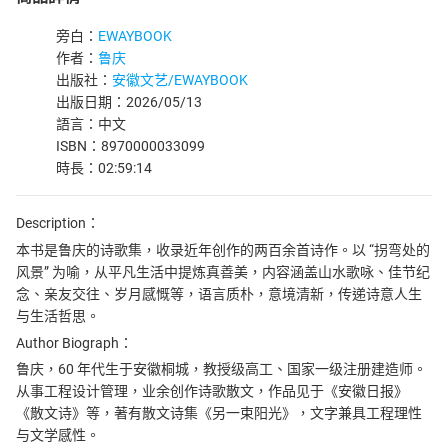
旁白：
EWAYBOOK
作者：
鲁庆
出版社：
安徽文艺/EWAYBOOK
出版日期：2026/05/13
語言：中文
ISBN：8970000033099
時長：02:59:14
Description：
本书是鲁庆的诗歌集，收录近年创作的两百余首诗作。以 “拐弯处的
风景” 为喻，从平凡生活中提炼真善美，内容涵盖山水歌咏、佳节纪
念、亲友交往、岁月感慨等，语言质朴，意境清新，传递诗意人生
与生活哲思。
Author Biograph：
鲁庆，60 年代生于安徽桐城，教授级高工、国家一级注册建造师。
从事工程设计管理，业余创作诗歌散文，作品见于《安徽日报》
《散文诗》等，著有散文诗集《另一束阳光》，文字兼具工程理性
与文学感性。