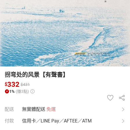
日本購物
電子/紙本書
HOT
拐弯处的风景【有聲書】
332
$
$
431
1%
(賺3點)
配送
無實體配送
免運
付款
信用卡／LINE Pay／AFTEE／ATM