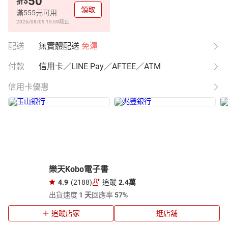
50
$
折
領取
滿555元可用
2026/08/09 15:59
截止
配送
無實體配送
免運
付款
信用卡／LINE Pay／AFTEE／ATM
信用卡優惠
樂天Kobo電子書
4.9
(2188)
追蹤
2.4萬
出貨速度
1 天
回應率
57%
追蹤店家
逛店舖