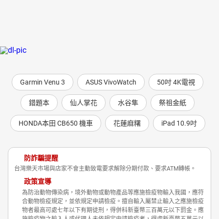
Garmin Venu 3
ASUS VivoWatch
50吋 4K電視
錯題本
仙人掌花
水谷隼
祭祖金紙
HONDA本田 CB650 機車
花蓮麻糬
iPad 10.9吋
防詐騙提醒
台灣樂天市場與店家不會主動致電要求解除分期付款、要求ATM轉帳。
政策宣導
為防治動物傳染病，境外動物或動物產品等應施檢疫物輸入我國，應符
合動物檢疫規定，並依規定申請檢疫。擅自輸入屬禁止輸入之應施檢疫
物者最高可處七年以下有期徒刑，得併科新臺幣三百萬元以下罰金。應
施檢疫物之輸入人或代理人未依規定申請檢疫者，得處新臺幣五萬元以