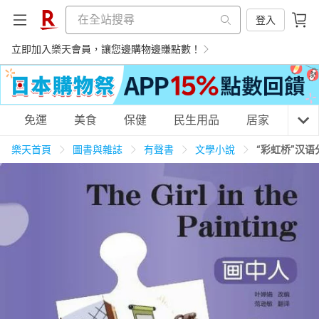
登入
立即加入樂天會員，讓您邊購物邊賺點數！
購物網分類
免運
美食
保健
民生用品
居家
3C
樂天首頁
圖書與雜誌
有聲書
文學小說
“彩虹桥”汉语
天天免運
美食蛋糕
養生保健
民生用品
居家生活
3C家電
運動休閒
親子玩具
女裝
男裝
化妝保養
情趣用品