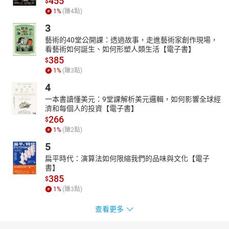
455
$
1
%
(賺
4
點)
3
藝術的40堂公開課：透過故事，走進藝術家創作現場，
看藝術如何誕生、如何形塑人類生活【電子書】
385
$
1
%
(賺
3
點)
4
一本書讀懂美元：9堂課解析美元邏輯，如何影響全球經
濟和每個人的投資【電子書】
266
$
1
%
(賺
2
點)
5
扁平時代：演算法如何限縮我們的品味與文化【電子
書】
385
$
1
%
(賺
3
點)
查看更多