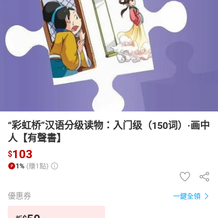
日本購物
電子/紙本書
HOT
“彩虹桥”汉语分级读物：入门级（150词）·画中
人【有聲書】
103
$
1%
(賺1點)
優惠券
一鍵全領