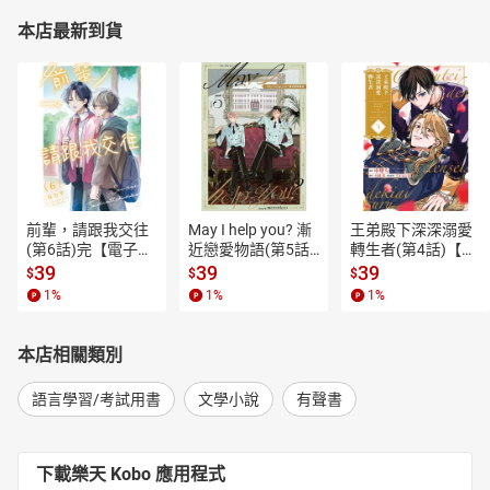
本店最新到貨
前輩，請跟我交往
May I help you? 漸
王弟殿下深深溺愛
(第6話)完【電子
近戀愛物語(第5話)
轉生者(第4話)【電
書】
【電子書】
子書】
39
39
39
$
$
$
1
%
1
%
1
%
本店相關類別
語言學習/考試用書
文學小說
有聲書
下載樂天 Kobo 應用程式