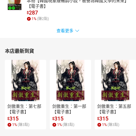
本物【韓國現象級暢銷小說，被譽為韓國文學的未來】
【電子書】
287
$
1
%
(賺
2
點)
查看更多
本店最新到貨
剑傲重生：第七部
剑傲重生：第一部
剑傲重生：第五部
【電子書】
【電子書】
【電子書】
315
315
315
$
$
$
1
%
(賺
3
點)
1
%
(賺
3
點)
1
%
(賺
3
點)