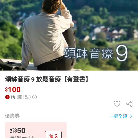
日本購物
電子/紙本書
HOT
頌缽音療 9 放鬆音療【有聲書】
100
$
1%
(賺1點)
優惠券
一鍵全領
50
$
折
領取
滿555元可用