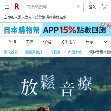
登入
立即加入樂天會員，讓您邊購物邊賺點數！
購物網分類
免運
美食
保健
民生用品
居家
3C
樂天首頁
圖書與雜誌
有聲書
命理宗教
頌缽音療 9 
天天免運
美食蛋糕
養生保健
民生用品
居家生活
3C家電
運動休閒
親子玩具
女裝
男裝
化妝保養
情趣用品