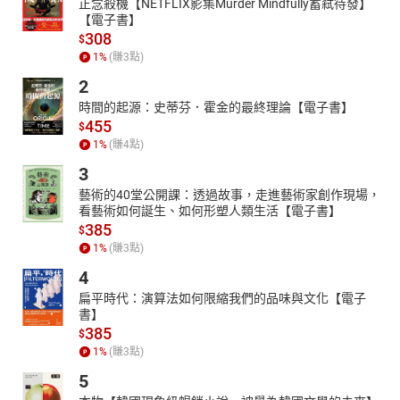
正念殺機【NETFLIX影集Murder Mindfully蓄弒待發】
【電子書】
308
$
1
%
(賺
3
點)
2
時間的起源：史蒂芬．霍金的最終理論【電子書】
455
$
1
%
(賺
4
點)
3
藝術的40堂公開課：透過故事，走進藝術家創作現場，
看藝術如何誕生、如何形塑人類生活【電子書】
385
$
1
%
(賺
3
點)
4
扁平時代：演算法如何限縮我們的品味與文化【電子
書】
385
$
1
%
(賺
3
點)
5