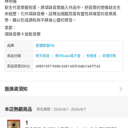
林明儀
新生代音樂藝術家，將頌缽音樂融入作品中。把音樂的想像結合生
命經歷，化作頌缽音療，詮釋出細膩而富有靈性與禪意的音樂美
學，藉以形成調和與平靜身心靈的樂音。
章節：
頌缽音療 9 放鬆音療
品牌
愛播聽書FM
商品分類
樂天首頁
樂天Kobo電子書
有聲書
命理宗教
商品貨號(SKU)
d4801697-9d4b-3dd1-b83f-6e8c1e47f1e3
退換貨須知
本店熱銷商品
排名期間：2026/8/1 - 2026/8/7
1