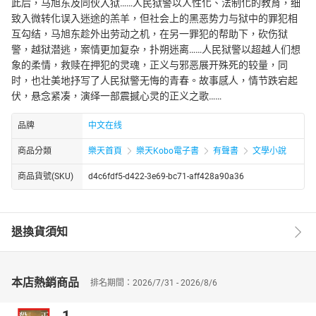
此后，马旭东及同伙入狱……人民狱警以人性化、法制化的教育，细
致入微转化误入迷途的羔羊，但社会上的黑恶势力与狱中的罪犯相
互勾结，马旭东趁外出劳动之机，在另一罪犯的帮助下，砍伤狱
警，越狱潜逃，案情更加复杂，扑朔迷离……人民狱警以超越人们想
象的柔情，救赎在押犯的灵魂，正义与邪恶展开殊死的较量，同
时，也壮美地抒写了人民狱警无悔的青春。故事感人，情节跌宕起
伏，悬念紧凑，演绎一部震撼心灵的正义之歌……
品牌
中文在线
商品分類
樂天首頁
樂天Kobo電子書
有聲書
文學小說
商品貨號(SKU)
d4c6fdf5-d422-3e69-bc71-aff428a90a36
退換貨須知
本店熱銷商品
排名期間：2026/7/31 - 2026/8/6
1