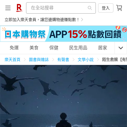
登入
立即加入樂天會員，讓您邊購物邊賺點數！
購物網分類
免運
美食
保健
民生用品
居家
3C
樂天首頁
圖書與雜誌
有聲書
文學小說
陌生救赎【有
天天免運
美食蛋糕
養生保健
民生用品
居家生活
3C家電
運動休閒
親子玩具
女裝
男裝
化妝保養
情趣用品