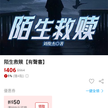
日本購物
電子/紙本書
HOT
陌生救赎【有聲書】
406
$
$
564
1%
(賺4點)
優惠券
一鍵全領
50
$
折
領取
滿555元可用