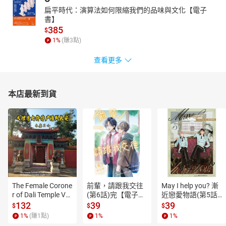
扁平時代：演算法如何限縮我們的品味與文化【電子
書】
385
$
1
%
(賺
3
點)
查看更多
本店最新到貨
The Female Corone
前輩，請跟我交往
May I help you? 漸
r of Dali Temple Vo
(第6話)完【電子
近戀愛物語(第5話)
l.6【有聲書】
書】
【電子書】
132
39
39
$
$
$
1
%
(賺
1
點)
1
%
1
%