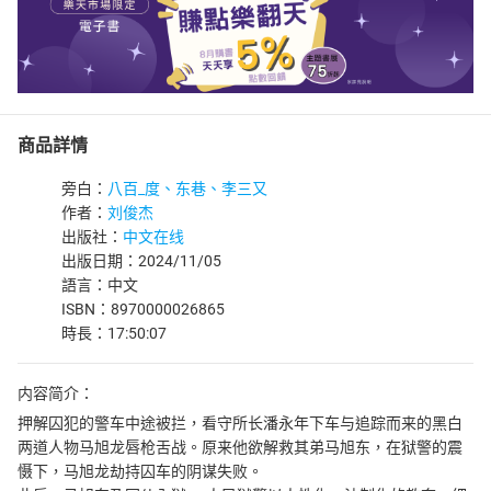
商品詳情
旁白：
八百_度、东巷、李三又
作者：
刘俊杰
出版社：
中文在线
出版日期：2024/11/05
語言：中文
ISBN：8970000026865
時長：17:50:07
内容简介：
押解囚犯的警车中途被拦，看守所长潘永年下车与追踪而来的黑白
两道人物马旭龙唇枪舌战。原来他欲解救其弟马旭东，在狱警的震
慑下，马旭龙劫持囚车的阴谋失败。