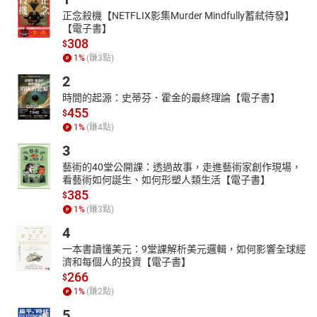
正念殺機【NETFLIX影集Murder Mindfully蓄弒待發】
【電子書】
308
$
1
%
(賺
3
點)
2
時間的起源：史蒂芬．霍金的最終理論【電子書】
455
$
1
%
(賺
4
點)
3
藝術的40堂公開課：透過故事，走進藝術家創作現場，
看藝術如何誕生、如何形塑人類生活【電子書】
385
$
1
%
(賺
3
點)
4
一本書讀懂美元：9堂課解析美元邏輯，如何影響全球經
濟和每個人的投資【電子書】
266
$
1
%
(賺
2
點)
5