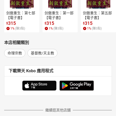
剑傲重生：第七部
剑傲重生：第一部
剑傲重生：第五部
【電子書】
【電子書】
【電子書】
315
315
315
$
$
$
1
%
(賺
3
點)
1
%
(賺
3
點)
1
%
(賺
3
點)
本店相關類別
命理宗教
基督教/天主教
下載樂天 Kobo 應用程式
繼續逛其他店舖