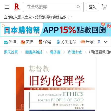
登入
立即加入樂天會員，讓您邊購物邊賺點數！
購物網分類
免運
美食
保健
民生用品
居家
3C
樂天首頁
圖書與雜誌
電子書
命理宗教
(简)基督教
天天免運
美食蛋糕
養生保健
民生用品
居家生活
3C家電
運動休閒
親子玩具
女裝
男裝
化妝保養
情趣用品