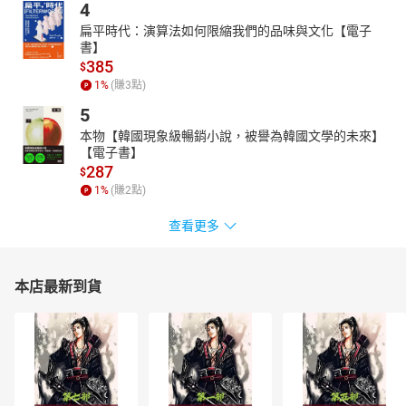
4
扁平時代：演算法如何限縮我們的品味與文化【電子
書】
385
$
1
%
(賺
3
點)
5
本物【韓國現象級暢銷小說，被譽為韓國文學的未來】
【電子書】
287
$
1
%
(賺
2
點)
查看更多
本店最新到貨