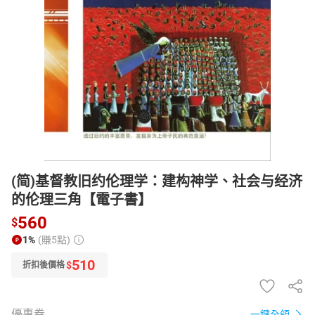
日本購物
電子/紙本書
HOT
(简)基督教旧约伦理学：建构神学、社会与经济
的伦理三角【電子書】
560
$
1%
(賺5點)
510
$
折扣後價格
優惠券
一鍵全領