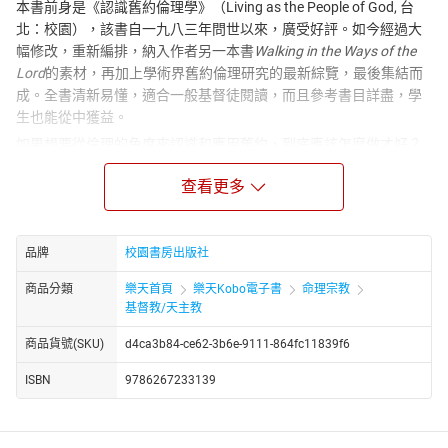
本書前身是《認識舊約倫理學》（Living as the People of God, 台
北：校園），該書自一九八三年問世以來，廣受好評。如今經過大
幅修改，重新編排，納入作者另一本書
Walking in the Ways of the
Lord
的素材，再加上學術界舊約倫理研究的最新綜覽，最後集結而
成。全書清新易懂，適合一般基督徒閱讀，而且參考書目詳盡，學
生也能從中獲益。
如果想要從倫理的角度來認識和應用舊約，到底應該怎麼做才好？
若是直接栽入經文之中，尋找與倫理議題相關的經文，往往會犯上
查看更多
抽離歷史、文學、文化脈絡的危險。而且舊約的時空文化，跟我們
大不相同，遇到難解之處時，又該如何是好？究竟要怎麼做，才能
讓舊約聖經針對今日的倫理議題發出聲音呢？
品牌
校園書房出版社
本書的作者萊特，這位重量級的福音派舊約神學家、倫理學者，提
供我們一個令人振奮的新方法──進入舊約所表達的宏大敘事之中，
商品分類
樂天首頁
樂天Kobo電子書
命理宗教
發現整個故事對我們的倫理意義。透過神學、社會和經濟的倫理三
基督教/天主教
角架構，他先幫助今日的讀者把自己擺在以色列的位置上，探究這
商品貨號(SKU)
d4ca3b84-ce62-3b6e-9111-864fc11839f6
群子民如何認知、體驗他們與上帝的關係，以及這樣的體驗如何影
響了他們的倫理觀念和實際生活。然後，再帶著當代人所關心的倫
ISBN
9786267233139
理議題，來到舊約聖經面前仔細聆聽；不論是經濟、土地與貧窮、
生態與地球、政治與列國、法律與正義、社會、文化與家庭，或是
個人自處之道，都能從整本舊約聖經中得到嶄新和寬廣的洞見。