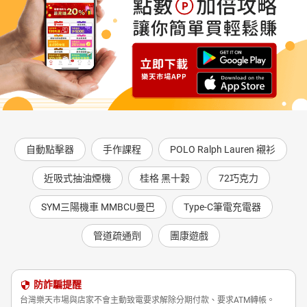
自動點擊器
手作課程
POLO Ralph Lauren 襯衫
近吸式抽油煙機
桂格 黑十穀
72巧克力
SYM三陽機車 MMBCU曼巴
Type-C筆電充電器
管道疏通劑
團康遊戲
防詐騙提醒
台灣樂天市場與店家不會主動致電要求解除分期付款、要求ATM轉帳。