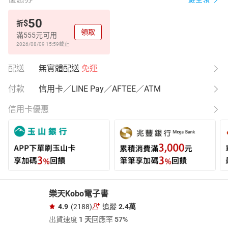
50
$
折
領取
滿555元可用
2026/08/09 15:59
截止
配送
無實體配送
免運
付款
信用卡／LINE Pay／AFTEE／ATM
信用卡優惠
樂天Kobo電子書
4.9
(2188)
追蹤
2.4萬
出貨速度
1 天
回應率
57%