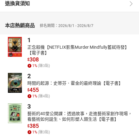
退換貨須知
除此之外，本書也教導我們用群體的眼光來閱讀舊約，發現舊約乃
是一群上帝子民的故事；而今日的基督徒，同樣也是一群與上帝立
約的百姓，要走上同一條信心順服的道路，遵行上主的道，好在世
上的萬國中，成為「永活上帝的活見證人」。
本店熱銷商品
排名期間：2026/8/1 - 2026/8/7
相信，舊約中豐富的倫理願景，將會引導我們更有智慧地回應二十
1
一世紀日新月異的倫理挑戰。
正念殺機【NETFLIX影集Murder Mindfully蓄弒待發】
【作者介紹】
【電子書】
萊特（Christopher J. H. Wright）
308
$
是「國際靈風合作夥伴組織」（the Langham Partnership
1
%
(賺
3
點)
International）的國際事工主管。曾擔任萬國宣教學院（All Nations
2
Christian College）院長，也在印度普納（Pune）的聯合聖經神學院
時間的起源：史蒂芬．霍金的最終理論【電子書】
（Union Biblical Seminary）任教。著有
The Uniqueness of Jesus、
455
$
Deuteronomy
（New International Biblical Commentary）、《聖經
1
%
(賺
4
點)
信息系列：以西結書》（
The Message of Ezekiel
）等書。
3
藝術的40堂公開課：透過故事，走進藝術家創作現場，
看藝術如何誕生、如何形塑人類生活【電子書】
385
$
1
%
(賺
3
點)