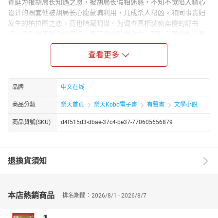
青延为报胡局长知遇之恩，被胡局长假相迷惑，不知不觉陷入精心
设计的圈套他被胡局长心腹蒙骗利用，几成杀人帮凶。和同事贵妇
发生的柏拉图之恋，竟也暗藏阴谋。为调查真相装疯卖傻的舒书
记，最后得不到身份回归，真正变疯坠楼身亡，而陷入圈套的夏青
廷逐步看清事实，心灵得到洗礼，正义回归，挣出了圈套。全方位
查看更多
解密官场，解剖人性，纵横捭阖，娓娓道来，怎一个官场了得。
作者简介：
唐凤雄，当代作家，湖湘人氏。现居北京。湖南省作家协会会员，
品牌
中文在线
先后在政府办公室、文化部门、省直单位及媒体工作，对官场有较
深的体会和感悟。文字功底深厚，擅长故事构造。著有官场长篇小
商品分類
樂天首頁
樂天Kobo電子書
有聲書
文學小說
说《机关圈套》、《秘术》等。现为中央某媒体记者。
商品貨號(SKU)
d4f515d3-dbae-37c4-be37-770605656879
退換貨須知
本店熱銷商品
排名期間：2026/8/1 - 2026/8/7