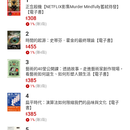
1
正念殺機【NETFLIX影集Murder Mindfully蓄弒待發】
【電子書】
308
$
1
%
(賺
3
點)
2
時間的起源：史蒂芬．霍金的最終理論【電子書】
455
$
1
%
(賺
4
點)
3
藝術的40堂公開課：透過故事，走進藝術家創作現場，
看藝術如何誕生、如何形塑人類生活【電子書】
385
$
1
%
(賺
3
點)
4
扁平時代：演算法如何限縮我們的品味與文化【電子
書】
385
$
1
%
(賺
3
點)
5