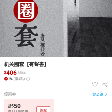
日本購物
電子/紙本書
HOT
机关圈套【有聲書】
406
$
$
564
1%
(賺4點)
優惠券
一鍵全領
50
$
折
領取
滿555元可用