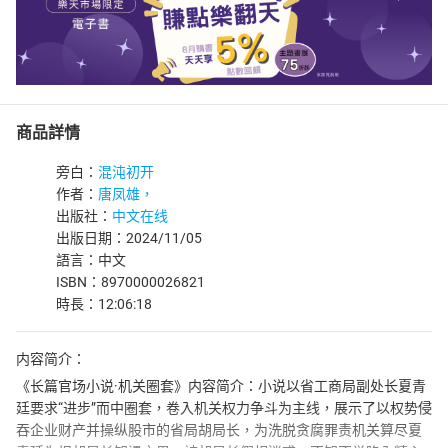
商品詳情
旁白：
混沌初开
作者：
唐凤雄，
出版社：
中文在线
出版日期：2024/11/05
語言：中文
ISBN：8970000026821
時長：12:06:18
内容简介：
《长篇官场小说·机关圈套》内容简介：小说以省工商局副处长夏青
廷要求“进步”而中圈套，卷入机关权力争斗为主线，展示了以权势侵
吞企业财产并操纵股市的省局胡局长，为洗脱贪腐罪责机关算尽夏