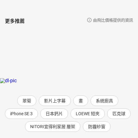
更多推薦
由飛比價格提供的資訊
翠菊
影片上字幕
畫
系統廚具
iPhone SE 3
日本鈣片
LOEWE 短夾
匹克球
NITORI宜得利家居 層架
防霾紗窗