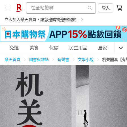
登入
立即加入樂天會員，讓您邊購物邊賺點數！
購物網分類
免運
美食
保健
民生用品
居家
3C
樂天首頁
圖書與雜誌
有聲書
文學小說
机关圈套【有
天天免運
美食蛋糕
養生保健
民生用品
居家生活
3C家電
運動休閒
親子玩具
女裝
男裝
化妝保養
情趣用品