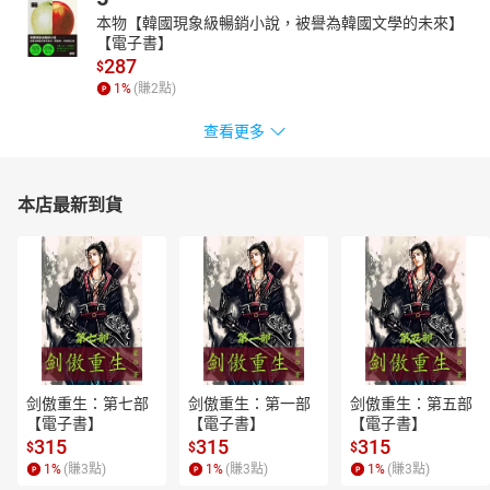
本物【韓國現象級暢銷小說，被譽為韓國文學的未來】
【電子書】
287
$
1
%
(賺
2
點)
查看更多
本店最新到貨
剑傲重生：第七部
剑傲重生：第一部
剑傲重生：第五部
【電子書】
【電子書】
【電子書】
315
315
315
$
$
$
1
%
(賺
3
點)
1
%
(賺
3
點)
1
%
(賺
3
點)