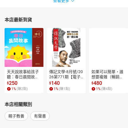
查看更多
本店最新到貨
天天說故事給孩子
傳記文學-8月號/20
如果可以簡單，誰
聽：春日晨間故事
26第771期【電子
想要複雜（暢銷經
【有聲書】
書】
典新編版）【電子
250
140
480
$
$
$
書】
1
%
(賺
2
點)
1
%
(賺
1
點)
1
%
(賺
4
點)
本店相關類別
親子教養
有聲書