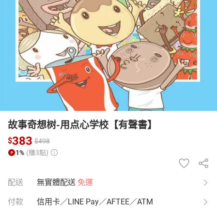
日本購物
電子/紙本書
HOT
故事奇想树-用点心学校【有聲書】
383
$
$
498
1%
(賺3點)
配送
無實體配送
免運
付款
信用卡／LINE Pay／AFTEE／ATM