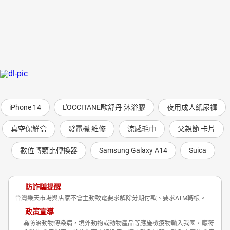
iPhone 14
L'OCCITANE歐舒丹 沐浴膠
夜用成人紙尿褲
真空保鮮盒
發電機 維修
涼感毛巾
父親節 卡片
數位轉類比轉換器
Samsung Galaxy A14
Suica
防詐騙提醒
台灣樂天市場與店家不會主動致電要求解除分期付款、要求ATM轉帳。
政策宣導
為防治動物傳染病，境外動物或動物產品等應施檢疫物輸入我國，應符