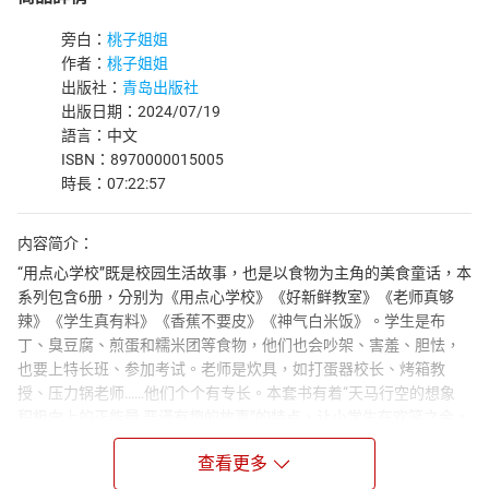
旁白：
桃子姐姐
作者：
桃子姐姐
出版社：
青岛出版社
出版日期：2024/07/19
語言：中文
ISBN：8970000015005
時長：07:22:57
内容简介：
“用点心学校”既是校园生活故事，也是以食物为主角的美食童话，本
系列包含6册，分别为《用点心学校》《好新鲜教室》《老师真够
辣》《学生真有料》《香蕉不要皮》《神气白米饭》。学生是布
丁、臭豆腐、煎蛋和糯米团等食物，他们也会吵架、害羞、胆怯，
也要上特长班、参加考试。老师是炊具，如打蛋器校长、烤箱教
授、压力锅老师……他们个个有专长。本套书有着“天马行空的想象
积极向上的正能量 严谨有趣的故事”的特点，让小学生在欢笑之余，
激发想象力、获得积极向上的正能量、提高语文学习能力和写作能
查看更多
力。