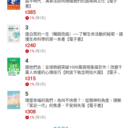
扁平時代：演算法如何限縮我們的品味與文化【電子
書】
385
$
1
%
(賺
3
點)
3
蛋白質的一生（暢銷改版）──了解生命活動的秘密，讀
懂生命科學的第一本書【電子書】
240
$
1
%
(賺
2
點)
4
隨他們去：全球熱銷突破1000萬冊現象級巨作！改變千
萬人命運的心理技巧【附放下執念明信片圖】【電子
書】
315
$
1
%
(賺
3
點)
5
理當幸福的我們，為何不快樂？：從精神科角度，理解
「富足一代」的焦慮、不安與失落【電子書】
308
$
1
%
(賺
3
點)