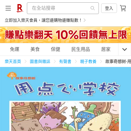
登入
立即加入樂天會員，讓您邊購物邊賺點數！
購物網分類
免運
美食
保健
民生用品
居家
3C
樂天首頁
圖書與雜誌
有聲書
親子教養
故事奇想树-
天天免運
美食蛋糕
養生保健
民生用品
居家生活
3C家電
運動休閒
親子玩具
女裝
男裝
化妝保養
情趣用品