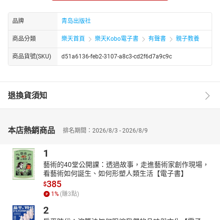
作者简介：
桃子姐姐
品牌
青岛出版社
商品分類
樂天首頁
樂天Kobo電子書
有聲書
親子教養
商品貨號(SKU)
d51a6136-feb2-3107-a8c3-cd2f6d7a9c9c
退換貨須知
本店熱銷商品
排名期間：2026/8/3 - 2026/8/9
1
藝術的40堂公開課：透過故事，走進藝術家創作現場，
看藝術如何誕生、如何形塑人類生活【電子書】
385
$
1
%
(賺
3
點)
2