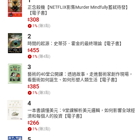
1
正念殺機【NETFLIX影集Murder Mindfully蓄弒待發】
【電子書】
308
$
1
%
(賺
3
點)
2
時間的起源：史蒂芬．霍金的最終理論【電子書】
455
$
1
%
(賺
4
點)
3
藝術的40堂公開課：透過故事，走進藝術家創作現場，
看藝術如何誕生、如何形塑人類生活【電子書】
385
$
1
%
(賺
3
點)
4
一本書讀懂美元：9堂課解析美元邏輯，如何影響全球經
濟和每個人的投資【電子書】
266
$
1
%
(賺
2
點)
5