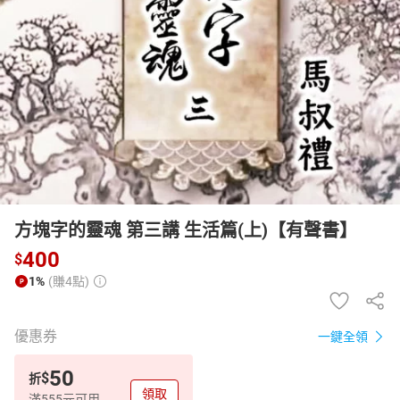
日本購物
電子/紙本書
HOT
方塊字的靈魂 第三講 生活篇(上)【有聲書】
400
$
1%
(賺4點)
優惠券
一鍵全領
50
$
折
領取
滿555元可用