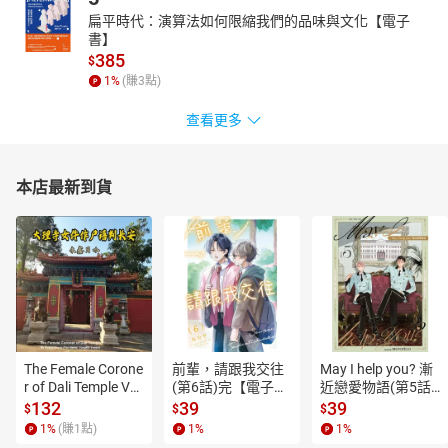
扁平時代：演算法如何限縮我們的品味與文化【電子
書】
385
$
1
%
(賺
3
點)
查看更多
本店最新到貨
The Female Corone
前輩，請跟我交往
May I help you? 漸
r of Dali Temple Vo
(第6話)完【電子
近戀愛物語(第5話)
l.6【有聲書】
書】
【電子書】
132
39
39
$
$
$
1
%
(賺
1
點)
1
%
1
%