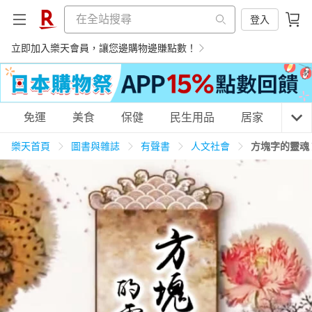
登入
立即加入樂天會員，讓您邊購物邊賺點數！
購物網分類
免運
美食
保健
民生用品
居家
3C
樂天首頁
圖書與雜誌
有聲書
人文社會
方塊字的靈魂 
天天免運
美食蛋糕
養生保健
民生用品
居家生活
3C家電
運動休閒
親子玩具
女裝
男裝
化妝保養
情趣用品