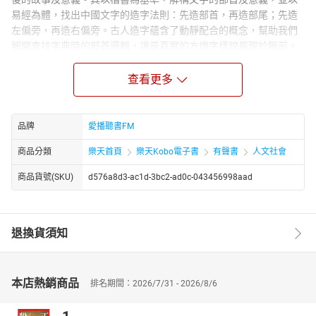
易經為體，找出中國文字的造字法則：先造部首，再造部尾；先造
左偏旁，再造右偏旁。古人造字蘊含了動靜配合的概念，幫助我們
解開查找字典時的部首邏輯，讓最真實的方塊字樣貌展現於眼前。
講者：馬叔禮淡江大學中文系畢業，1977年與朱家三姐妹創辦《三
三集刊》，也曾擔任耕莘文教院寫作會班主任。二十餘年來，他隱
查看更多
居新店山上潛心自學，在研究孔子與易經之間的關係有很大的體
悟，對於方塊字造字系統也有極為精闢的見解。創辦「日月書院」
專責推廣其講學內容，讓書院私塾的民間講學傳統復活。他實踐孔
品牌
愛播聽書FM
子「學而不厭，誨人不倦」的教育志向，以「格物致知」的方式做
商品分類
樂天首頁
樂天Kobo電子書
有聲書
人文社會
學問並且傳授學問，定期開班講授《易經》、《老子》與論、孟、
學、庸、詩詞、小說、古文等中國經典，使孔子思想與智慧永續長
商品貨號(SKU)
d576a8d3-ac1d-3bc2-ad0c-043456998aad
存。章節：01第三講 生活篇(上)102第三講 生活篇(上)203第三講 生
活篇(上)304第三講 生活篇(上)405第三講 生活篇(上)5
退換貨須知
本店熱銷商品
排名期間：2026/7/31 - 2026/8/6