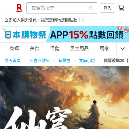
登入
立即加入樂天會員，讓您邊購物邊賺點數！
購物網分類
免運
美食
保健
民生用品
居家
3C
樂天首頁
圖書與雜誌
有聲書
文學小說
仙穹彼岸20
天天免運
美食蛋糕
養生保健
民生用品
居家生活
3C家電
運動休閒
親子玩具
女裝
男裝
化妝保養
情趣用品