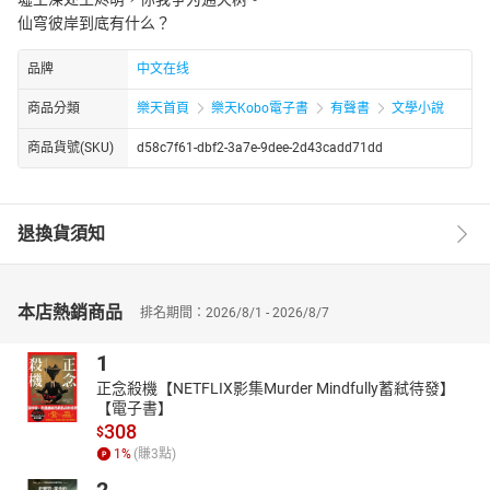
仙穹彼岸到底有什么？
品牌
中文在线
商品分類
樂天首頁
樂天Kobo電子書
有聲書
文學小說
商品貨號(SKU)
d58c7f61-dbf2-3a7e-9dee-2d43cadd71dd
退換貨須知
本店熱銷商品
排名期間：2026/8/1 - 2026/8/7
1
正念殺機【NETFLIX影集Murder Mindfully蓄弒待發】
【電子書】
308
$
1
%
(賺
3
點)
2