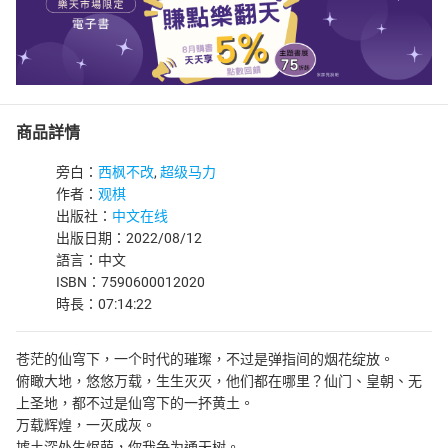
商品詳情
旁白：
西枫不改
,
超级马力
作者：
观棋
出版社：
中文在线
出版日期：2022/08/12
語言：中文
ISBN：7590600012020
時長：07:14:22
苍茫的仙穹下，一个时代的璀璨，不过是弹指间的烟花绽放。
俯瞰大地，悠悠万载，生生灭灭，他们都在哪里？仙门、皇朝、无
上圣地，都不过是仙穹下的一抔黄土。
万载辉煌，一灭成灰。
墟土深处生烬萌，你我争为通天树。