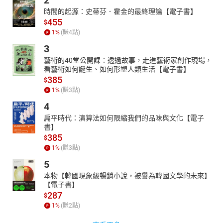
時間的起源：史蒂芬．霍金的最終理論【電子書】
455
$
1
%
(賺
4
點)
3
藝術的40堂公開課：透過故事，走進藝術家創作現場，
看藝術如何誕生、如何形塑人類生活【電子書】
385
$
1
%
(賺
3
點)
4
扁平時代：演算法如何限縮我們的品味與文化【電子
書】
385
$
1
%
(賺
3
點)
5
本物【韓國現象級暢銷小說，被譽為韓國文學的未來】
【電子書】
287
$
1
%
(賺
2
點)