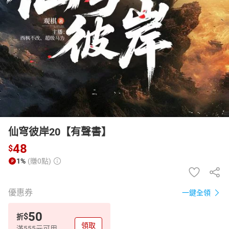
日本購物
電子/紙本書
HOT
仙穹彼岸20【有聲書】
48
$
1%
(賺0點)
優惠券
一鍵全領
50
$
折
領取
滿555元可用