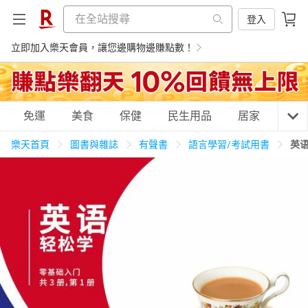
登入
立即加入樂天會員，讓您邊購物邊賺點數！
購物網分類
免運
美食
保健
民生用品
居家
3C
樂天首頁
圖書與雜誌
有聲書
語言學習/考試用書
英语
天天免運
美食蛋糕
養生保健
民生用品
居家生活
3C家電
運動休閒
親子玩具
女裝
男裝
化妝保養
情趣用品