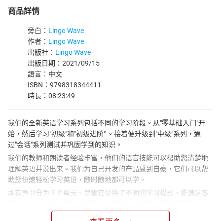
商品詳情
旁白：
Lingo Wave
作者：
Lingo Wave
出版社：
Lingo Wave
出版日期：2021/09/15
語言：中文
ISBN：9798318344411
時長：08:23:49
我们的全新英语学习系列包括不同的学习阶段。从"零基础入门"开
始，然后学习"初级"和"初级进阶" 。接着便升级到"中级"系列，通
过"会话"系列测试并巩固学到的知识。
我们的教师和朗读者经验丰富，他们的语言技能可以帮助您清楚地
理解英语并说出来。我们为自己开发的产品感到自豪，它们可以帮
助您快速轻松学习英语，随时随地都可以学。
本有声书分为 5 个单元。尽管它提供了不同的学习模式，能满足各
种需求，但本书重点是帮助您提高理解、说和熟记英语的能力。试
听部分可以让您了解本书的教学模式。