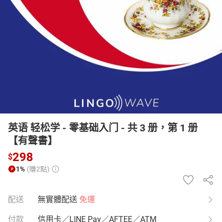
日本購物
電子/紙本書
HOT
英语 轻松学 - 零基础入门 - 共 3 册，第 1 册
【有聲書】
298
$
1%
(賺2點)
配送
無實體配送
免運
付款
信用卡／LINE Pay／AFTEE／ATM