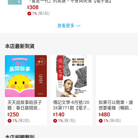
「富足一代」的焦慮、不安與失落【電子書】
308
$
1
%
(賺
3
點)
查看更多
本店最新到貨
天天說故事給孩子
傳記文學-8月號/20
如果可以簡單，誰
聽：春日晨間故事
26第771期【電子
想要複雜（暢銷經
【有聲書】
書】
典新編版）【電子
250
140
480
$
$
$
書】
1
%
(賺
2
點)
1
%
(賺
1
點)
1
%
(賺
4
點)
本店相關類別