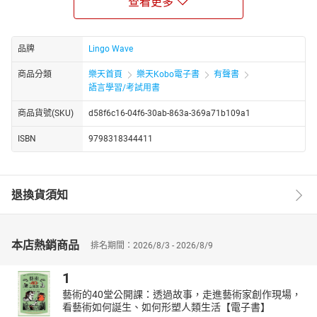
查看更多
在第 1 单元，您将听到朗读者将英语分解成一个个音节，清晰缓慢
地重复朗读。在说每个句子之前，您会听到这句话的译文，这样一
来便可以随时理解要说的句子是什么意思。
品牌
Lingo Wave
第 2 单元专门加深听力技能，可以提高您与母语人士对话交流的能
商品分類
樂天首頁
樂天Kobo電子書
有聲書
力。本章要求仔细倾听英语的细微特点。
語言學習/考試用書
到第 3 单元，您会发现自己在说和理解方面的能力都有了进步。听
到译文后，您会听到朗读者以正常语速重复这个句子两次。在学习
商品貨號(SKU)
d58f6c16-04f6-30ab-863a-369a71b109a1
运用正常语速的英语的过程中，第 3、4 单元会帮助您熟记新的词汇
ISBN
9798318344411
和完整句子。
在第 5 单元中，可以自测一下您掌握了多少。如果还有难点，我们
建议您根据需要，重听第 1、2、3 或 4 单元的听、说或熟记部分。
退換貨須知
我们开发的有声书，无需电子书便可以学习。这为您提供随时都能
提高英语技能的机会，无论是在忙活还是在等待时。
有声书有序编排了许多小单元，方便教师在课堂上或任何时间紧迫
本店熱銷商品
的学习环境中使用。
排名期間：2026/8/3 - 2026/8/9
本书涵盖的主题：
1
- 欢迎
藝術的40堂公開課：透過故事，走進藝術家創作現場，
- 问个人资料
看藝術如何誕生、如何形塑人類生活【電子書】