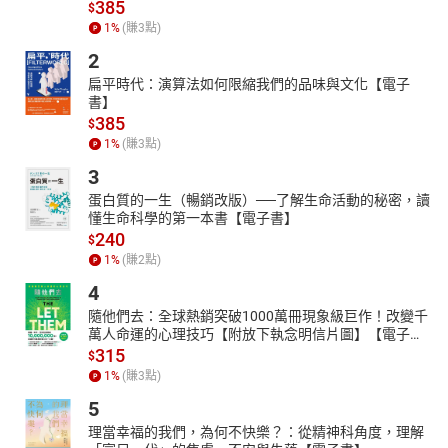
- 问关于人或事
385
$
1
%
(賺
3
點)
- 谈论食物
2
- 谈论现在的时间和日期
扁平時代：演算法如何限縮我們的品味與文化【電子
- 谈论事物位置
書】
- 事物形容
385
$
- 不喜欢
1
%
(賺
3
點)
- 谈论能力
3
- 谈论外表
蛋白質的一生（暢銷改版）──了解生命活動的秘密，讀
懂生命科學的第一本書【電子書】
- 谈论个性
240
$
- 谈论天气
1
%
(賺
2
點)
- 谈论房子 (房间和家具)
4
隨他們去：全球熱銷突破1000萬冊現象級巨作！改變千
萬人命運的心理技巧【附放下執念明信片圖】【電子
書】
315
$
1
%
(賺
3
點)
5
理當幸福的我們，為何不快樂？：從精神科角度，理解