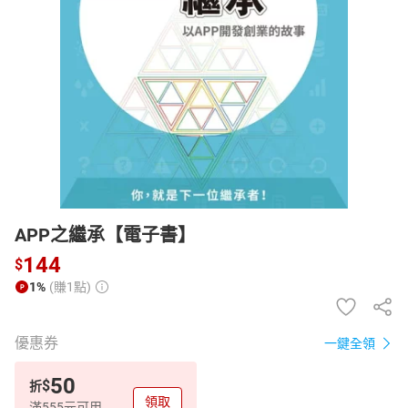
日本購物
電子/紙本書
HOT
APP之繼承【電子書】
144
$
1%
(賺1點)
優惠券
一鍵全領
50
$
折
領取
滿555元可用