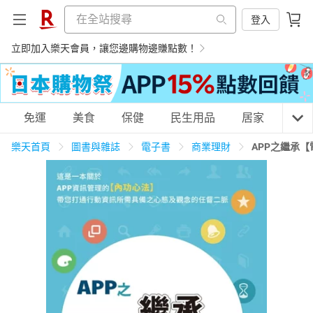
登入
立即加入樂天會員，讓您邊購物邊賺點數！
購物網分類
免運
美食
保健
民生用品
居家
3C
樂天首頁
圖書與雜誌
電子書
商業理財
APP之繼承
天天免運
美食蛋糕
養生保健
民生用品
居家生活
3C家電
運動休閒
親子玩具
女裝
男裝
化妝保養
情趣用品