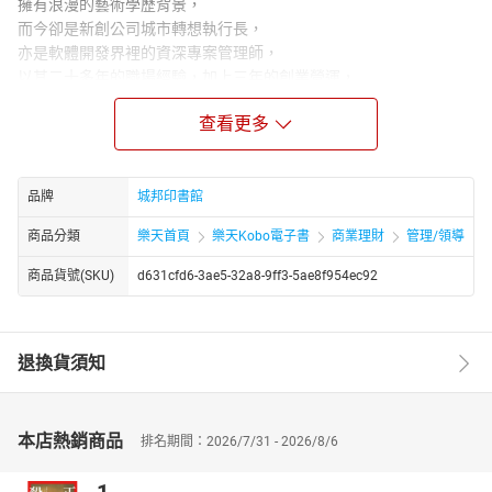
擁有浪漫的藝術學歷背景，
而今卻是新創公司城市轉想執行長，
亦是軟體開發界裡的資深專案管理師，
以其二十多年的職場經驗，加上三年的創業營運，
透過幽默詼諧的筆調、一個個笑中帶淚的例證完成繼承概念。
查看更多
這是一本從「行動資訊專案管理」過渡到「資訊創業」的書，融合
實證、經歷，及現代科學中我們已探索到的世界為例證，導引出專
案管理及創業的成功經驗。
品牌
城邦印書館
最初，作者是行動APP產業專案管理專長的專案經理；最後，成為
一家新創行動資訊公司的執行長。待過軟體產業的人應該都能體會
商品分類
樂天首頁
樂天Kobo電子書
商業理財
管理/領導
專案經理這個角色的無助，對外要面對客戶不合理的要求，對內要
安撫年輕未經世事R&D耍態。若遇到變態老闆無止盡的接案，同時
商品貨號(SKU)
d631cfd6-3ae5-32a8-9ff3-5ae8f954ec92
丟個5、6件案子給你，專案經理真的會欲哭無淚……
Q：老闆亂承諾客戶一個月內結案該怎麼辦？
A：解答速翻本書第26頁〈03 找對時機〉
退換貨須知
Q：企劃討論淪於情緒上的爭論該如何作結？
A：解答速翻本書第57頁〈08 進步是暴力的產物〉
Q：身為專案經理的你和配合的工程師一直處不來？
本店熱銷商品
排名期間：2026/7/31 - 2026/8/6
A：解答速翻本書第121頁〈17 恐怖平衡〉
Q：案子都做完了，客戶卻遲遲不撥款下來？