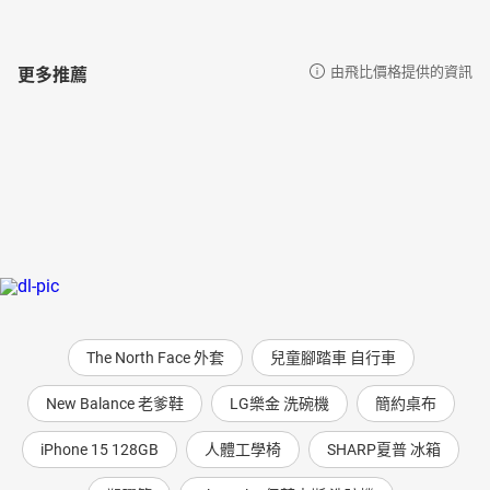
21.大智慧的人在整體利益上創造正循環
──追求真理，循正軌、做正事才能長
22.入侵與安全性
更多推薦
由飛比價格提供的資訊
──駭客入侵系統、資訊入侵人腦
23.容積量
──貪心不足蛇吞象，會撐死的！
24.創業是低估風險的傻子
──如果別人可以你不可以，一定是有什麼事你還不懂
25.專業忠誠的人才趨勢
──突破無人可用的窘境，瞭解人才趨勢、做好調整
26.請款
──請款真的不是東西做完了就能請到款
27.深度
──有了深度才能觸類旁通
28.情緒控制有容乃大
The North Face 外套
兒童腳踏車 自行車
──抱怨是創業的雙面刃
29.借力使力
New Balance 老爹鞋
LG樂金 洗碗機
簡約桌布
──熟悉所屬產業後，物換星移就可賺錢
30.行銷是一種議題操作
iPhone 15 128GB
人體工學椅
SHARP夏普 冰箱
──創業的人都要學會議題操作
31.動機與行動