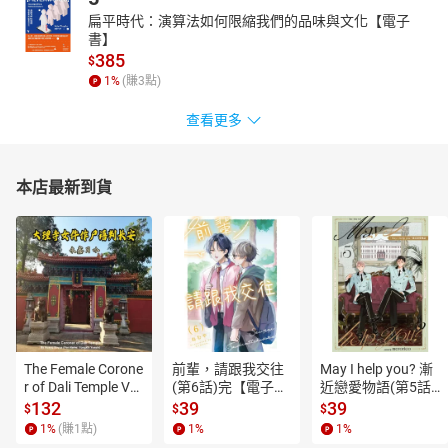
▍
自序
扁平時代：演算法如何限縮我們的品味與文化【電子
書】
1.物件導向
385
$
──資訊就是物件、物件就是資訊
1
%
(賺
3
點)
2.進化是有先後順序的
──少年得志不見得好
查看更多
3.找對時機
──小心！時機錯了可能會轉勝為敗
4.你要學的東西是人造不是神造
本店最新到貨
──人造的東西無法無師自通，快點學！
5.科技來自於人性
──科技來自於人性～的需求累積
6.創造發現真理的能力
──熱忱帶出勇氣與嘗試才能發現真理
7.文字與語言的力量
──搞好文字及語言，就可以管理眾人的期望
8.進步是暴力的產物──「渾沌」、「理解」與「整理」
The Female Corone
前輩，請跟我交往
May I help you? 漸
9.培養解決問題的能力
r of Dali Temple Vo
(第6話)完【電子
近戀愛物語(第5話)
──你想累積的是什麼？
l.6【有聲書】
書】
【電子書】
132
39
39
$
$
$
10.建立共識、建立共識、建立共識
1
%
(賺
1
點)
1
%
1
%
──很重要所以講三次