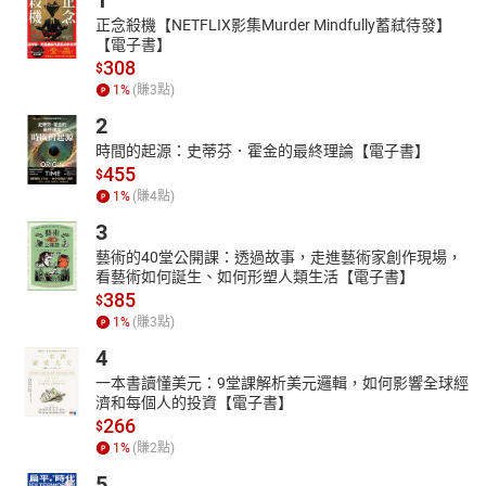
1
A：解答速翻本書第170頁〈26 請款〉
正念殺機【NETFLIX影集Murder Mindfully蓄弒待發】
【電子書】
※適合讀這本書的五種類型：
308
$
處在水生火熱裡的中階管理者
1
%
(賺
3
點)
以軟體開發為重心的新創業者
2
想成為頂尖專案經理的在職者
時間的起源：史蒂芬．霍金的最終理論【電子書】
偷偷籌備創業的準老闆們
455
年後準備換工作的人
$
1
%
(賺
4
點)
▍作者介紹
3
林廣維
【現任】城市轉想資訊執行長
藝術的40堂公開課：透過故事，走進藝術家創作現場，
【學歷】國立臺灣藝術大學畢業
看藝術如何誕生、如何形塑人類生活【電子書】
385
主導超過30個以上的大型行動APP開發，其中包含購物商城、即時
$
1
%
(賺
3
點)
通訊APP、管理工具、教育、藝文、幼教、娛樂、遊戲等等。對行
動資訊平台的開發流程有非常深入的瞭解，現任城市轉想資訊執行
4
長，長期投入在行動資訊的規劃、研發，期待行動資訊產業能夠帶
一本書讀懂美元：9堂課解析美元邏輯，如何影響全球經
給大環境更多正面的影響。
濟和每個人的投資【電子書】
266
▍目錄
$
推薦序 創業讓人進化／傅如彬
1
%
(賺
2
點)
推薦序 Connect & Collabrate因為創新我們相繫相連／劉晏蓉
5