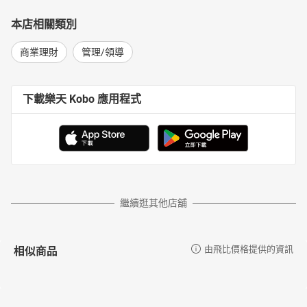
11.客戶真的懂你要幫他做的東西嗎
──團隊人員也真的懂他要做什麼嗎？
本店相關類別
12.資訊業界的第二語言
商業理財
管理/領導
──活在資訊產業你不得不知的交換格式
13.重複與共用
──「重複」增加資源的浪費，「共用」創造更多可能的機會
14.R&R
下載樂天 Kobo 應用程式
──搞不清楚工作分際，可就麻煩大了！
15.時間與規格的敏感度
──不敏感不會有高潮，別做了
16.執行力受限於你的資源
──做而言沒有建樹的人最可惡
17.恐佈平衡
繼續逛其他店舖
──擅於取捨與妥協你會是最大贏家
18.跳出框框找答案
──眾里尋他千百度，驀然回首，答案就在燈火闌珊處
相似商品
由飛比價格提供的資訊
19.關連性及複雜性
──專心做好一件事
20.開放式系統介接與開發原始碼
──站在巨人的肩膀上才得以壯大