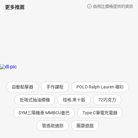
更多推薦
由飛比價格提供的資訊
自動點擊器
手作課程
POLO Ralph Lauren 襯衫
近吸式抽油煙機
桂格 黑十穀
72巧克力
SYM三陽機車 MMBCU曼巴
Type-C筆電充電器
管道疏通劑
團康遊戲