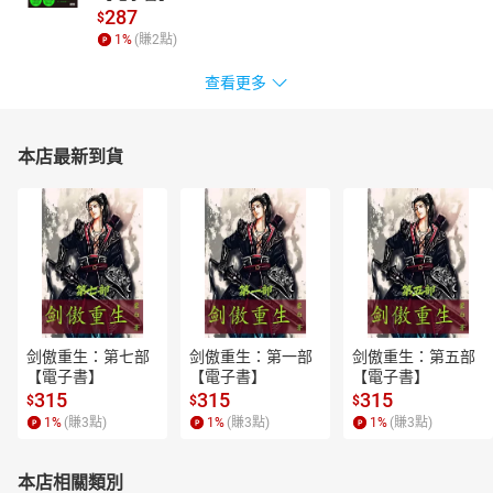
287
$
1
%
(賺
2
點)
查看更多
本店最新到貨
剑傲重生：第七部
剑傲重生：第一部
剑傲重生：第五部
【電子書】
【電子書】
【電子書】
315
315
315
$
$
$
1
%
(賺
3
點)
1
%
(賺
3
點)
1
%
(賺
3
點)
本店相關類別