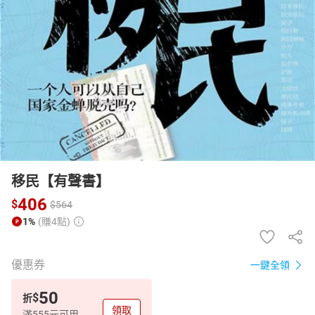
日本購物
電子/紙本書
HOT
移民【有聲書】
406
$
$
564
1%
(賺4點)
優惠券
一鍵全領
50
$
折
領取
滿555元可用