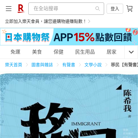
登入
立即加入樂天會員，讓您邊購物邊賺點數！
購物網分類
免運
美食
保健
民生用品
居家
3C
樂天首頁
圖書與雜誌
有聲書
文學小說
移民【有聲書
天天免運
美食蛋糕
養生保健
民生用品
居家生活
3C家電
運動休閒
親子玩具
女裝
男裝
化妝保養
情趣用品