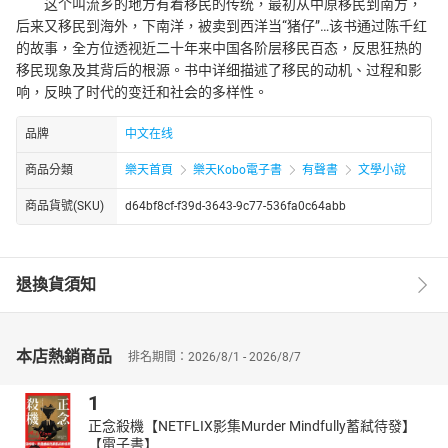
这个叫流乡的地方有着移民的传统，最初从中原移民到南方，
后来又移民到海外，下南洋，被卖到西洋当“猪仔”…该书通过陈千红
的故事，全方位透视近二十年来中国各阶层移民百态，反思狂热的
移民现象及其背后的根源。书中详细描述了移民的动机、过程和影
响，反映了时代的变迁和社会的多样性。
品牌
中文在线
商品分類
樂天首頁
樂天Kobo電子書
有聲書
文學小說
商品貨號(SKU)
d64bf8cf-f39d-3643-9c77-536fa0c64abb
退換貨須知
本店熱銷商品
排名期間：2026/8/1 - 2026/8/7
1
正念殺機【NETFLIX影集Murder Mindfully蓄弒待發】
【電子書】