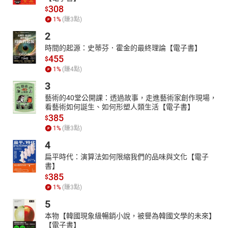
308
$
1
%
(賺
3
點)
2
時間的起源：史蒂芬．霍金的最終理論【電子書】
455
$
1
%
(賺
4
點)
3
藝術的40堂公開課：透過故事，走進藝術家創作現場，
看藝術如何誕生、如何形塑人類生活【電子書】
385
$
1
%
(賺
3
點)
4
扁平時代：演算法如何限縮我們的品味與文化【電子
書】
385
$
1
%
(賺
3
點)
5
本物【韓國現象級暢銷小說，被譽為韓國文學的未來】
【電子書】