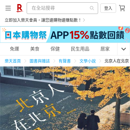
登入
立即加入樂天會員，讓您邊購物邊賺點數！
購物網分類
免運
美食
保健
民生用品
居家
3C
樂天首頁
圖書與雜誌
有聲書
文學小說
北京人在北京
天天免運
美食蛋糕
養生保健
民生用品
居家生活
3C家電
運動休閒
親子玩具
女裝
男裝
化妝保養
情趣用品