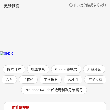
更多推薦
由飛比價格提供的資訊
降噪耳塞
桃園憐奈
Google 電視盒
绗縫外套
青苔
拉花杯
美谷朱里
落地門
電子衣櫥
Nintendo Switch 超級瑪利歐兄弟 驚奇
防詐騙提醒