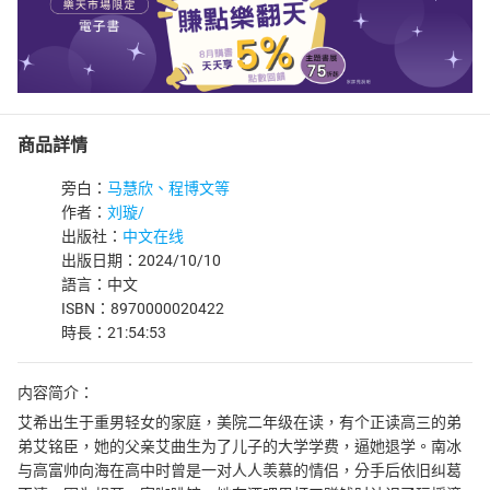
商品詳情
旁白：
马慧欣、程博文等
作者：
刘璇/
出版社：
中文在线
出版日期：2024/10/10
語言：中文
ISBN：8970000020422
時長：21:54:53
内容简介：
艾希出生于重男轻女的家庭，美院二年级在读，有个正读高三的弟
弟艾铭臣，她的父亲艾曲生为了儿子的大学学费，逼她退学。南冰
与高富帅向海在高中时曾是一对人人羡慕的情侣，分手后依旧纠葛