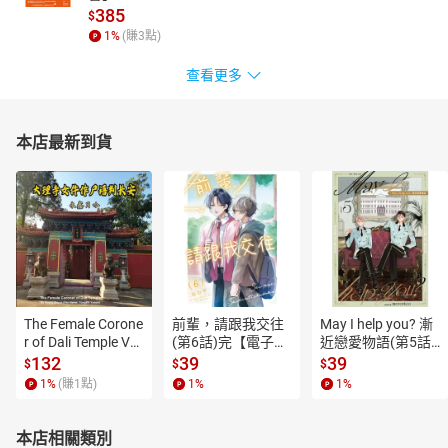
385
$
1
%
(賺
3
點)
查看更多
本店最新到貨
The Female Corone
前輩，請跟我交往
May I help you? 漸
r of Dali Temple Vo
(第6話)完【電子
近戀愛物語(第5話)
l.6【有聲書】
書】
【電子書】
132
39
39
$
$
$
1
%
(賺
1
點)
1
%
1
%
本店相關類別