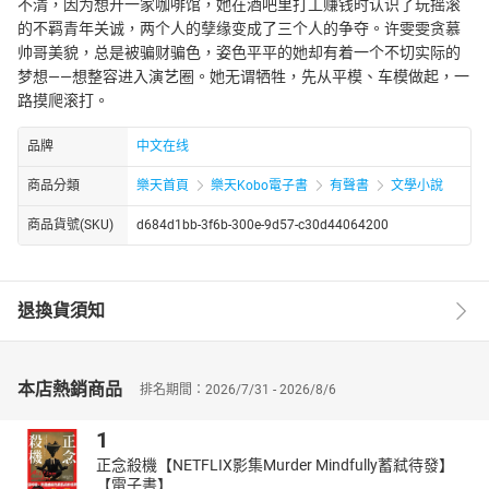
不清，因为想开一家咖啡馆，她在酒吧里打工赚钱时认识了玩摇滚
的不羁青年关诚，两个人的孽缘变成了三个人的争夺。许雯雯贪慕
帅哥美貌，总是被骗财骗色，姿色平平的她却有着一个不切实际的
梦想——想整容进入演艺圈。她无谓牺牲，先从平模、车模做起，一
路摸爬滚打。
品牌
中文在线
商品分類
樂天首頁
樂天Kobo電子書
有聲書
文學小說
商品貨號(SKU)
d684d1bb-3f6b-300e-9d57-c30d44064200
退換貨須知
本店熱銷商品
排名期間：2026/7/31 - 2026/8/6
1
正念殺機【NETFLIX影集Murder Mindfully蓄弒待發】
【電子書】