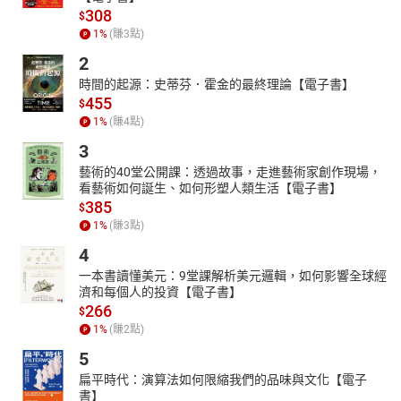
308
$
1
%
(賺
3
點)
2
時間的起源：史蒂芬．霍金的最終理論【電子書】
455
$
1
%
(賺
4
點)
3
藝術的40堂公開課：透過故事，走進藝術家創作現場，
看藝術如何誕生、如何形塑人類生活【電子書】
385
$
1
%
(賺
3
點)
4
一本書讀懂美元：9堂課解析美元邏輯，如何影響全球經
濟和每個人的投資【電子書】
266
$
1
%
(賺
2
點)
5
扁平時代：演算法如何限縮我們的品味與文化【電子
書】