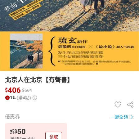
日本購物
電子/紙本書
HOT
北京人在北京【有聲書】
406
$
$
564
1%
(賺4點)
優惠券
一鍵全領
50
$
折
領取
滿555元可用