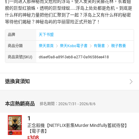
们一同进入那神秘而叉危险的浮岛。使人发笑的笑藤花林，长着翅
膀的巨型红狼蛛，透明的巨型绿蚁……浮岛上处处都是危机。到底是
什么样的神秘力量把他们汇聚到了一起？浮岛上又有什么样的秘密
等待他们揭秘？神秘岛屿的华丽冒险正式开始了！
品牌
天下书盟
商品分類
樂天首頁
樂天Kobo電子書
有聲書
親子教養
商品貨號(SKU)
d6aef0a8-a89f-3eb8-a277-0a96586ee418
退換貨須知
本店熱銷商品
排名期間：2026/7/31 - 2026/8/6
1
正念殺機【NETFLIX影集Murder Mindfully蓄弒待發】
【電子書】
308
$