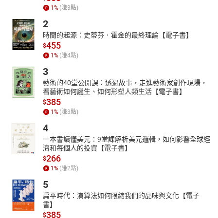
1
%
(賺
3
點)
2
時間的起源：史蒂芬．霍金的最終理論【電子書】
455
$
1
%
(賺
4
點)
3
藝術的40堂公開課：透過故事，走進藝術家創作現場，
看藝術如何誕生、如何形塑人類生活【電子書】
385
$
1
%
(賺
3
點)
4
一本書讀懂美元：9堂課解析美元邏輯，如何影響全球經
濟和每個人的投資【電子書】
266
$
1
%
(賺
2
點)
5
扁平時代：演算法如何限縮我們的品味與文化【電子
書】
385
$