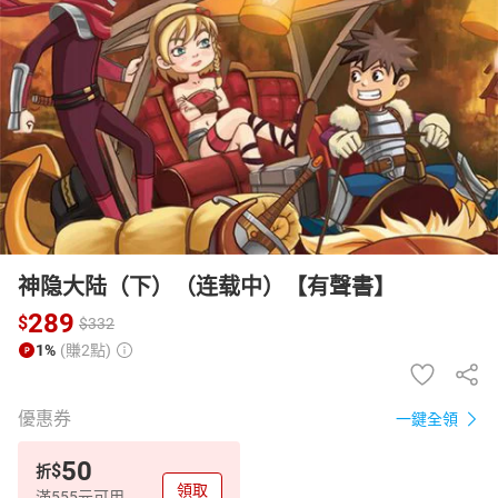
日本購物
電子/紙本書
HOT
神隐大陆（下）（连载中）【有聲書】
289
$
$
332
1%
(賺2點)
優惠券
一鍵全領
50
$
折
領取
滿555元可用