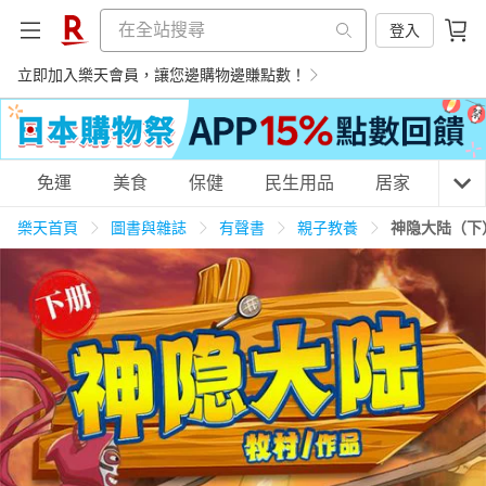
登入
立即加入樂天會員，讓您邊購物邊賺點數！
購物網分類
免運
美食
保健
民生用品
居家
3C
樂天首頁
圖書與雜誌
有聲書
親子教養
神隐大陆（下
天天免運
美食蛋糕
養生保健
民生用品
居家生活
3C家電
運動休閒
親子玩具
女裝
男裝
化妝保養
情趣用品