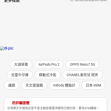
大湖草莓
AirPods Pro 2
OPPO Reno7 5G
兒童牛仔褲
移動式冷氣
CHANEL香奈兒 短夾
護膝
天文望遠鏡
InBody 體脂計
日本 eSIM
防詐騙提醒
台灣樂天市場與店家不會主動致電要求解除分期付款、要求ATM轉帳。