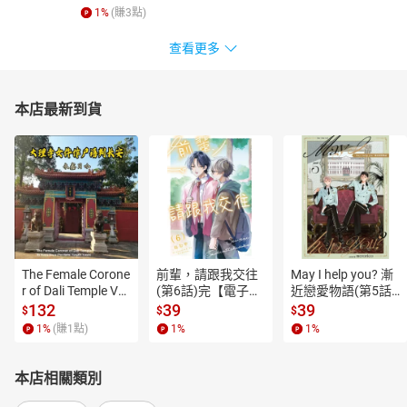
1
%
(賺
3
點)
查看更多
本店最新到貨
The Female Corone
前輩，請跟我交往
May I help you? 漸
r of Dali Temple Vo
(第6話)完【電子
近戀愛物語(第5話)
l.6【有聲書】
書】
【電子書】
132
39
39
$
$
$
1
%
(賺
1
點)
1
%
1
%
本店相關類別