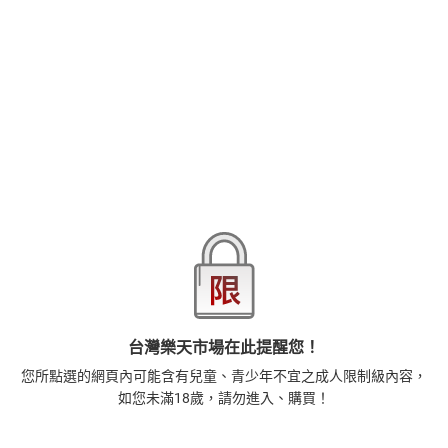
了大人。千早原本以為對方已經忘記了，沒想到自己卻被擁吻了…保
健室的床因他激烈地索求不停晃動著，這樣下去我會…！
品牌
悅文社
商品分類
樂天首頁
樂天Kobo電子書
18+成人
漫畫/輕小說
商品貨號(SKU)
d6e43acc-bf23-31fb-afa1-cf09817e1394
退換貨須知
本店熱銷商品
排名期間：2026/8/3 - 2026/8/9
台灣樂天市場在此提醒您！
1
您所點選的網頁內可能含有兒童、青少年不宜之成人限制級內容，
藝術的40堂公開課：透過故事，走進藝術家創作現場，
看藝術如何誕生、如何形塑人類生活【電子書】
如您未滿18歲，請勿進入、購買！
385
$
1
%
(賺
3
點)