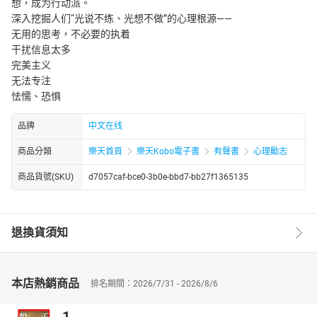
想，成为行动派。
深入挖掘人们“光说不练、光想不做”的心理根源——
无用的思考，不必要的执着
干扰信息太多
完美主义
无法专注
怯懦、恐惧
品牌
中文在线
商品分類
樂天首頁
樂天Kobo電子書
有聲書
心理勵志
商品貨號(SKU)
d7057caf-bce0-3b0e-bbd7-bb27f1365135
退換貨須知
本店熱銷商品
排名期間：2026/7/31 - 2026/8/6
1