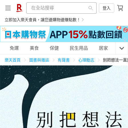
登入
立即加入樂天會員，讓您邊購物邊賺點數！
購物網分類
免運
美食
保健
民生用品
居家
3C
樂天首頁
圖書與雜誌
有聲書
心理勵志
别把想法一直
天天免運
美食蛋糕
養生保健
民生用品
居家生活
3C家電
運動休閒
親子玩具
女裝
男裝
化妝保養
情趣用品