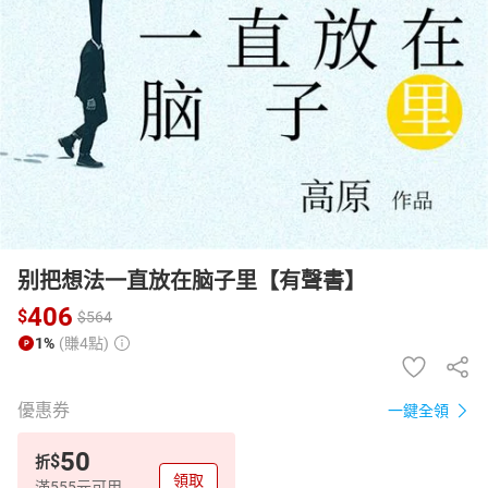
日本購物
電子/紙本書
HOT
别把想法一直放在脑子里【有聲書】
406
$
$
564
1%
(賺4點)
優惠券
一鍵全領
50
$
折
領取
滿555元可用