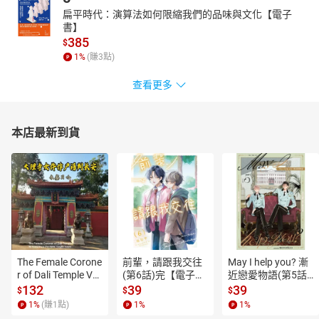
扁平時代：演算法如何限縮我們的品味與文化【電子
書】
385
$
1
%
(賺
3
點)
查看更多
本店最新到貨
The Female Corone
前輩，請跟我交往
May I help you? 漸
r of Dali Temple Vo
(第6話)完【電子
近戀愛物語(第5話)
l.6【有聲書】
書】
【電子書】
132
39
39
$
$
$
1
%
(賺
1
點)
1
%
1
%