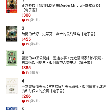
正念殺機【NETFLIX影集Murder Mindfully蓄弒待發】
【電子書】
308
$
1
%
(賺
3
點)
2
時間的起源：史蒂芬．霍金的最終理論【電子書】
455
$
1
%
(賺
4
點)
3
藝術的40堂公開課：透過故事，走進藝術家創作現場，
看藝術如何誕生、如何形塑人類生活【電子書】
385
$
1
%
(賺
3
點)
4
一本書讀懂美元：9堂課解析美元邏輯，如何影響全球經
濟和每個人的投資【電子書】
266
$
1
%
(賺
2
點)
5