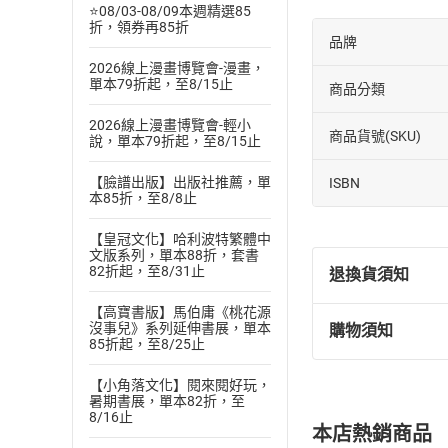
⭐08/03-08/09本週精選85
折，領券再85折
品牌
2026線上漫畫博覽會-漫畫，
單本79折起，至8/15止
商品分類
2026線上漫畫博覽會-輕小
商品貨號(SKU)
說，單本79折起，至8/15止
【臉譜出版】出版社推薦，單
ISBN
本85折，至8/8止
【皇冠文化】哈利波特繁體中
文版系列，單本88折，套書
82折起，至8/31止
退換貨須知
【高寶書版】馬伯庸《桃花源
沒事兒》系列延伸書展，單本
購物須知
退換貨規定：
85折起，至8/25止
(
一
)
依
消費
【小角落文化】閱來閱好玩，
內容或一經提
暑期書展，單本82折，至
購書須知
定。
8/16止
本店熱銷商品
(
二
)
消費者