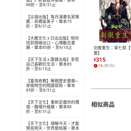
版】》新書延伸書展，單本
88折，至8/31止
【尖端出版】每月漫畫名家推
薦：高橋留美子，單本75
付款方
折，至8/31止
ATM轉帳、信用卡
【大雁文化 x 日出出版】陪你
找到情緒出口，心理勵志書
展，單本85折，至9/10止
剑傲重生：第七部【
書】
315
【天下生活 x 康健出版】享受
$
自己喜歡的生活，單本85
1
%
(賺
3
點)
折，至9/15止
【臺灣商務】解碼歷史書展~
穿梭時空的閱讀冒險，單本
85折，至8/31止
【天下文化】重新定義你的價
相似商品
值，職場升級展，單本88
折，至8/31止
【天下文化】理解今天，才能
預見明天。世界變局展，單本