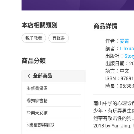
本店相關類別
商品詳情
親子教養
有聲書
作者：
晏菁
講者：
Linxua
出版社：
Stor
商品分類
出版日期：202
語言：中文
全部商品
ISBN：97891
時長：05:38:
🎯新書優惠
🉐獨家書籍
南山中学的心理诊
少年，有玩弄男生
💘樂天女孩
烈带有攻击性的狗
⚡版權即將到期
2018 by Yan Jing. 