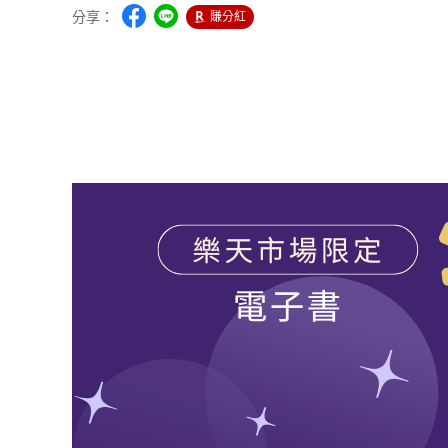
分享：
賺分紅