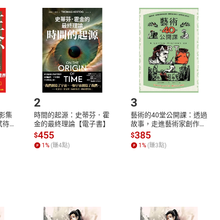
取電子書，不得請求退貨退款。
品
放入
購物車
登入
帳號
欲取消訂單或辦理退貨時，請登入樂天市場，並於「我的訂單」
Shopping cart
Login
將依您的申請進行審核，待審核通過後將為您辦理退款事宜。
市場須以整筆訂單為單位進行取消/退貨，恕無法以單支商品取消
如何開始使用？
.選擇閱讀載具
Step2.
2
3
X影集
時間的起源：史蒂芬．霍
藝術的40堂公開課：透過
蓄弒待
金的最終理論【電子書】
故事，走進藝術家創作現
場，看藝術如何誕生、如
455
385
$
$
何形塑人類生活【電子
1
%
(賺
4
點)
1
%
(賺
3
點)
書】