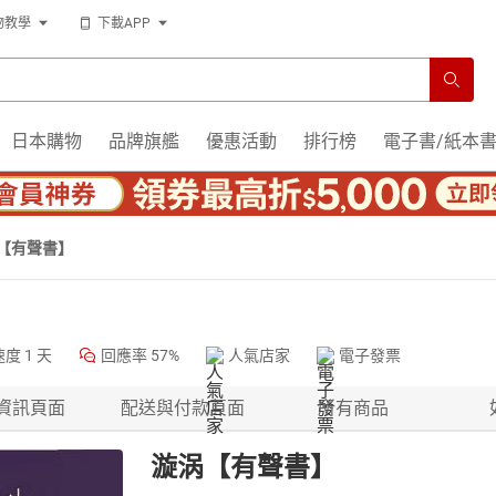
物教學
下載APP
日本購物
品牌旗艦
優惠活動
排行榜
電子書/紙本
【有聲書】
速度
1 天
回應率
57%
人氣店家
電子發票
資訊頁面
配送與付款頁面
所有商品
漩涡【有聲書】