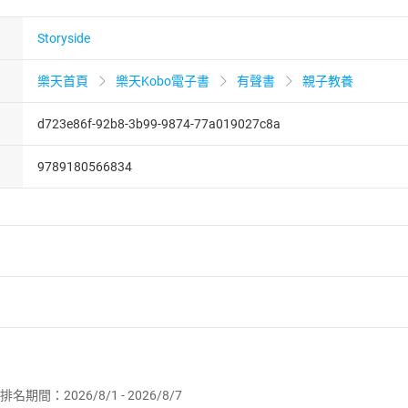
Storyside
樂天首頁
樂天Kobo電子書
有聲書
親子教養
d723e86f-92b8-3b99-9874-77a019027c8a
9789180566834
者保護法
第
19
條第
1
項後段
暨
通訊交易解除權合理例外情事適用
供即為完成之線上服務，經消費者事先同意始提供。」 之商品
排名期間：2026/8/1 - 2026/8/7
訂購本店鋪之商品即代表知悉本店鋪所銷售之商品為電子書，屬