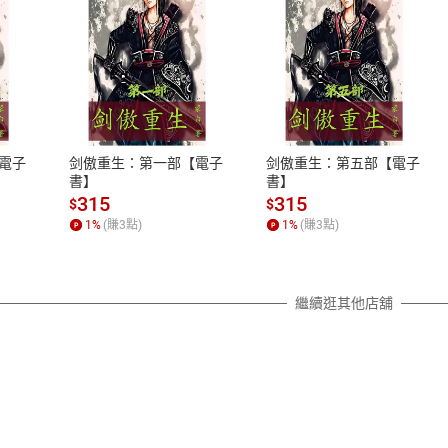
式
退換貨規範
、LINE PAY、AFTEE
本店是否提供消費者保護法七日猶
之權利，遽消費者保護法及通訊交
電子
剑傲重生：第一部【電子
剑傲重生：第五部【電子
除權合理例外情事適用準則，依商
書】
書】
質各有不同規定。詳細退換貨說明
315
315
$
$
照各商品說明。
1
%
(賺
3
點)
1
%
(賺
3
點)
詳細說明
繼續逛其他店舖