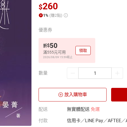
260
$
1%
(賺2點)
優惠券
50
$
折
領取
滿555元可用
2026/08/09 15:59
截止
數量
放入購物車
配送
無實體配送
免運
付款
信用卡／LINE Pay／AFTEE／