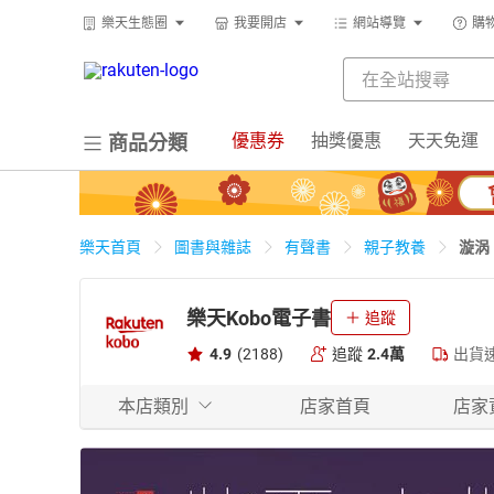
樂天生態圈
我要開店
網站導覽
購
優惠券
抽獎優惠
天天免運
商品分類
漩涡
樂天首頁
圖書與雜誌
有聲書
親子教養
樂天Kobo電子書
追蹤
4.9
(2188)
追蹤
2.4萬
出貨
本店類別
店家首頁
店家