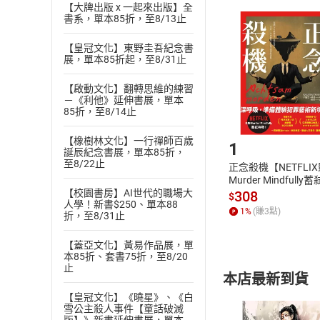
【大牌出版 x 一起來出版】全
且已下載
/
存
挑選
商
書系，單本85折，至8/13止
退貨方式：您
Choose
【皇冠文化】東野圭吾紀念書
貨」，本店鋪
展，單本85折起，至8/31止
請注意，樂天
購書後，
【啟動文化】翻轉思維的練習
－《利他》延伸書展，單本
85折，至8/14止
Step1
【橡樹林文化】一行禪師百歲
1
誕辰紀念書展，單本85折，
至8/22止
正念殺機【NETFLI
Murder Mindfully
發】【電子書】
【校園書房】AI世代的職場大
308
$
人學！新書$250、單本88
1
%
(賺
3
點)
折，至8/31止
【蓋亞文化】黃易作品展，單
本85折、套書75折，至8/20
止
本店最新到貨
【皇冠文化】《曉星》、《白
雪公主殺人事件【童話破滅