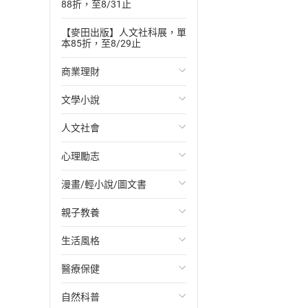
88折，至8/31止
【麥田出版】人文社科展，單
本85折，至8/29止
商業理財
文學小說
投資理財
人文社會
經濟/趨勢
歐美文學
心理勵志
財務/金融
日本文學
國際關係
漫畫/輕小說/圖文書
管理/領導
韓國文學
政治
心靈成長/情緒
親子教養
職場工作術
華文文學
社會科學
人際關係
輕小說
生活風格
成功法
經典文學
台灣/中國歷史
兩性關係
奇幻/科幻
教育現場
醫療保健
行銷/廣告
成長/家庭生活小說
日/韓歷史
心理學
愛情故事
兒童文學/故事
飲食/食譜
自然科普
傳記
懸疑/推理小說
其他歷史/史學
職場/社會寫實
兒童科普/學習
健身/美顏
健康/養生