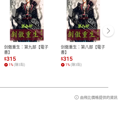
客服資訊
豫期
服務時間：週一到週五 10:00-12:00、
易解
13:00-17:00 (國定假日及例假日休息)
剑傲重生：第九部【電子
剑傲重生：第八部【電子
潜水史
品性
客服電話：0080-1857077
書】
書】
andari
al) Sc
請參
客服信箱：
聯絡店家
315
315
13
$
$
$
r【電
1
%
(賺
3
點)
1
%
(賺
3
點)
1
%
由飛比價格提供的資訊