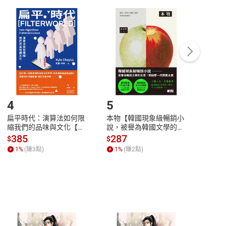
付款
方式
完成
訂單
中點選「瀏覽訂單明細」
>
「申請取消訂單
/
退
Payment
Complete
/退貨。
登入帳號，下載書籍後看書
4
5
6
扁平時代：演算法如何限
本物【韓國現象級暢銷小
蛋白
縮我們的品味與文化【電
說，被譽為韓國文學的未
版）─
子書】
來】【電子書】
秘密
385
287
24
$
$
$
一本
1
%
(賺
3
點)
1
%
(賺
2
點)
1
%