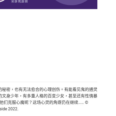
的秘密，也有无法愈合的心理创伤。有能看见鬼的通灵
的文身少年，有多重人格的百变少女，甚至还有性情暴
他们克服心魔呢？这场心灵的角逐仍在继续…… ©
side 2022.