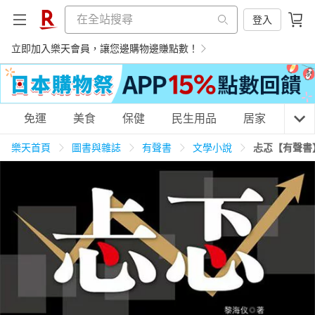
登入
立即加入樂天會員，讓您邊購物邊賺點數！
購物網分類
免運
美食
保健
民生用品
居家
3C
樂天首頁
圖書與雜誌
有聲書
文學小說
忐忑【有聲書
天天免運
美食蛋糕
養生保健
民生用品
居家生活
3C家電
運動休閒
親子玩具
女裝
男裝
化妝保養
情趣用品