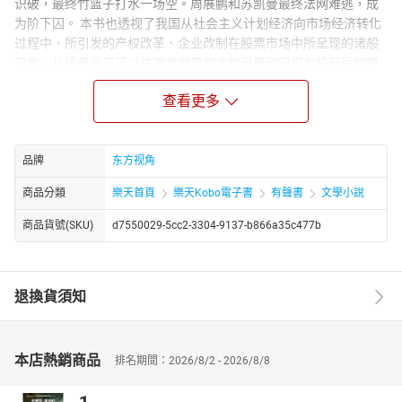
识破，最终竹篮子打水一场空。周展鹏和苏凯曼最终法网难逃，成
为阶下囚。 本书也透视了我国从社会主义计划经济向市场经济转化
过程中，所引发的产权改革、企业改制在股票市场中所呈现的诸般
现象，让读者重温了以往席卷世界的金融风暴和股市危机前后的辉
煌与惨烈。
查看更多
作者简介：
黎海仪，生于广州番禺，个人从事股票、基金等理财投资多年，经
历过2007～2008年股市的牛熊转换，对股市的风云变幻有诸多个人
品牌
东方视角
见解，以期与读者共勉。
商品分類
樂天首頁
樂天Kobo電子書
有聲書
文學小說
商品貨號(SKU)
d7550029-5cc2-3304-9137-b866a35c477b
退換貨須知
本店熱銷商品
排名期間：2026/8/2 - 2026/8/8