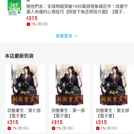
隨他們去：全球熱銷突破1000萬冊現象級巨作！改變千
萬人命運的心理技巧【附放下執念明信片圖】【電子
書】
315
$
1
%
(賺
3
點)
查看更多
本店最新到貨
剑傲重生：第七部
剑傲重生：第一部
剑傲重生：第五部
【電子書】
【電子書】
【電子書】
315
315
315
$
$
$
1
%
(賺
3
點)
1
%
(賺
3
點)
1
%
(賺
3
點)