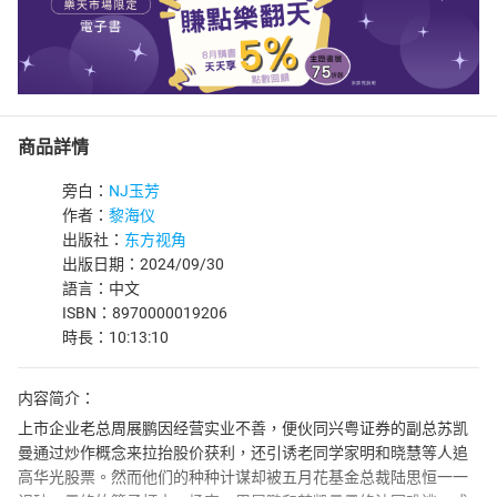
商品詳情
旁白：
NJ玉芳
作者：
黎海仪
出版社：
东方视角
出版日期：2024/09/30
語言：中文
ISBN：8970000019206
時長：10:13:10
内容简介：
上市企业老总周展鹏因经营实业不善，便伙同兴粤证券的副总苏凯
曼通过炒作概念来拉抬股价获利，还引诱老同学家明和晓慧等人追
高华光股票。然而他们的种种计谋却被五月花基金总裁陆思恒一一