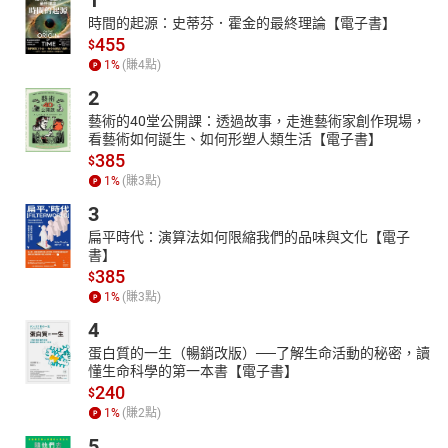
1
時間的起源：史蒂芬．霍金的最終理論【電子書】
455
$
1
%
(賺
4
點)
2
藝術的40堂公開課：透過故事，走進藝術家創作現場，
看藝術如何誕生、如何形塑人類生活【電子書】
385
$
1
%
(賺
3
點)
3
扁平時代：演算法如何限縮我們的品味與文化【電子
書】
385
$
1
%
(賺
3
點)
4
蛋白質的一生（暢銷改版）──了解生命活動的秘密，讀
懂生命科學的第一本書【電子書】
240
$
1
%
(賺
2
點)
5