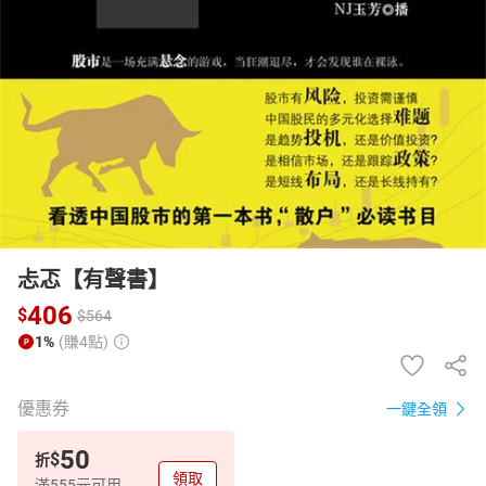
日本購物
電子/紙本書
HOT
忐忑【有聲書】
406
$
$
564
1%
(賺4點)
優惠券
一鍵全領
50
$
折
領取
滿555元可用