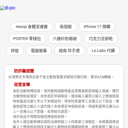
Aesop 身體潔膚露
瑜珈服
iPhone 17 預購
PORTER 零錢包
六層紗防踢被
巧克力豆餅乾
鋅錠
電腦螢幕
越南 伴手禮
Le Labo 代購
防詐騙提醒
台灣樂天市場與店家不會主動致電要求解除分期付款、要求ATM轉帳。
政策宣導
為防治動物傳染病，境外動物或動物產品等應施檢疫物輸入我國，應符
合動物檢疫規定，並依規定申請檢疫。擅自輸入屬禁止輸入之應施檢疫
物者最高可處七年以下有期徒刑，得併科新臺幣三百萬元以下罰金。應
施檢疫物之輸入人或代理人未依規定申請檢疫者，得處新臺幣五萬元以
上一百萬元以下罰鍰，並得按次處罰。
境外商品不得隨貨贈送應施檢疫物。
收件人違反動物傳染病防治條例第三十四條第三項規定，未將郵遞寄送
輸入之應施檢疫物送交輸出入動物檢疫機關銷燬者，處新臺幣三萬元以