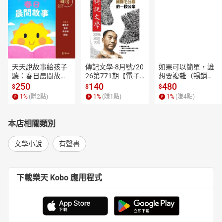
天天說故事給孩子
傳記文學-8月號/20
如果可以簡單，誰
聽：春日晨間故事
26第771期【電子
想要複雜（暢銷經
【有聲書】
書】
典新編版）【電子
250
140
480
$
$
$
書】
1
%
(賺
2
點)
1
%
(賺
1
點)
1
%
(賺
4
點)
本店相關類別
文學小說
有聲書
下載樂天 Kobo 應用程式