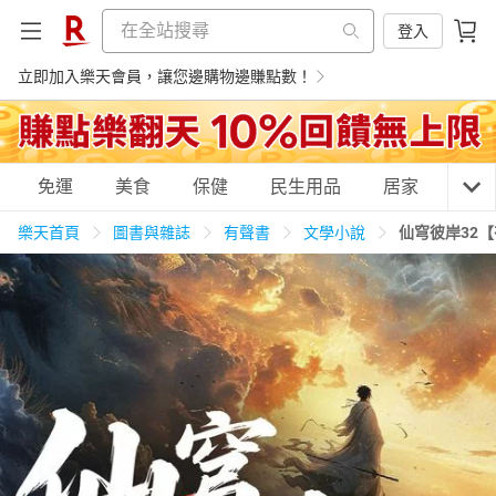
登入
立即加入樂天會員，讓您邊購物邊賺點數！
購物網分類
免運
美食
保健
民生用品
居家
3C
樂天首頁
圖書與雜誌
有聲書
文學小說
仙穹彼岸32
天天免運
美食蛋糕
養生保健
民生用品
居家生活
3C家電
運動休閒
親子玩具
女裝
男裝
化妝保養
情趣用品