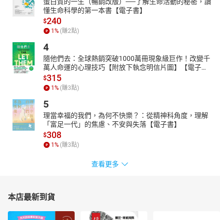
蛋白質的一生（暢銷改版）──了解生命活動的秘密，讀
懂生命科學的第一本書【電子書】
240
$
1
%
(賺
2
點)
4
隨他們去：全球熱銷突破1000萬冊現象級巨作！改變千
萬人命運的心理技巧【附放下執念明信片圖】【電子
書】
315
$
1
%
(賺
3
點)
5
理當幸福的我們，為何不快樂？：從精神科角度，理解
「富足一代」的焦慮、不安與失落【電子書】
308
$
1
%
(賺
3
點)
查看更多
本店最新到貨