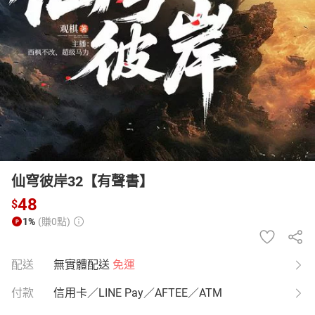
日本購物
電子/紙本書
HOT
仙穹彼岸32【有聲書】
48
$
1%
(賺0點)
配送
無實體配送
免運
付款
信用卡／LINE Pay／AFTEE／ATM