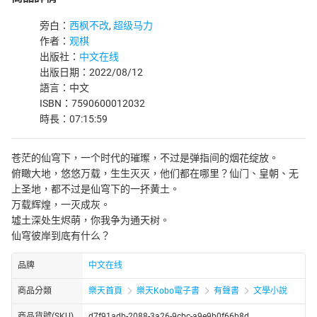
旁白：
西枫不改
,
超级马力
作者：
观棋
出版社：
中文在线
出版日期：2022/08/12
語言：中文
ISBN：7590600012032
時長：07:15:59
苍茫的仙穹下，一个时代的璀璨，不过是弹指间的烟花绽放。
俯瞰大地，悠悠万载，生生灭灭，他们都在哪里？仙门、皇朝、无
上圣地，都不过是仙穹下的一抔黄土。
万载辉煌，一灭成灰。
墟土深处生烬萌，你我争为通天树。
仙穹彼岸到底有什么？
品牌
中文在线
商品分類
樂天首頁
樂天Kobo電子書
有聲書
文學小說
商品貨號(SKU)
d7f91adb-2088-3a26-9cbc-a9e9b0f66b8d