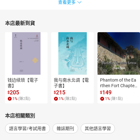
查看更多
天文章為全英文講解，有助於強化讀者的英聽能力。
編者的話
本店最新到貨
June 2023
For many places around the world, February is the month of
romance. It’s a time to give boxes of chocolates to the ones you
love. However, this much-loved treat can be a danger to many
animals. To learn more about the hazards of chocolate, check out
the article “The Danger of Chocolate to Pets.” While most people
love chocolate, there are a few picky eaters who don’t. “Are You a
Picky Eater or a Supertaster?” discusses people with unique taste
perceptions. One flavor combination that almost everyone loves is
钱边续琐【電子
我与南水北调【電
Phantom of the Ea
書】
子書】
rthen Fort Chapter
the blend of salty and sweet. Check out “The Perfect Mix of Salty
 4【有聲書】
205
215
149
and Sweet” to discover the science behind this tasty combination.
$
$
$
1
%
(賺
2
點)
1
%
(賺
2
點)
1
%
(賺
1
點)
For many people, the cold and dark February weather can put them
down in the dumps. They might want to consider dopamine
dressing to lift their mood. The article “Get Motivated with
本店相關類別
Dopamine Dressing” details the rise of this popular fashion trend.
Like dopamine dressing, the rest of the articles in the February
語言學習/考試用書
雜誌期刊
其他語言學習
issue of Analytical English are sure to put you in a good mood.