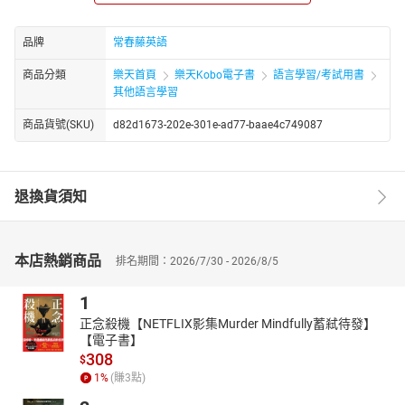
培養升學．英語檢定．進修實力 / 詞彙程度約 4000～7000
字 /
品牌
常春藤英語
國內幾乎高中生人手一本的《常春藤解析英語雜誌》由賴世雄教授
商品分類
樂天首頁
樂天Kobo電子書
語言學習/考試用書
於一九八八年七月發行創刊號， 是一份製作嚴謹的專業英語廣播月
其他語言學習
刊。一直不斷在品質上力求精進及掌握學界脈動與讀者需求，多年
來深獲全台英文老師的口碑肯定並訂購的雜誌，為多所高中指定之
商品貨號(SKU)
d82d1673-202e-301e-ad77-baae4c749087
英文課外教材，更是無數青年學子推薦雜誌的第 一品牌！
戰勝108課綱，輕鬆提升核心素養，每天只要30分鐘，學測、指
考、英檢、多益、商英統統難不倒你！
退換貨須知
特色
1. 奠定閱讀基礎
本店熱銷商品
排名期間：2026/7/30 - 2026/8/5
文章選材多元，包括文學萬花筒、科普園地、焦點新聞、新聞英
語、歷史迴廊等各類主題，每一篇文章皆附有單字及片語例句說
1
明，讓讀者在閱讀各類新知文章的同時，也能學習到大量單字。
正念殺機【NETFLIX影集Murder Mindfully蓄弒待發】
2. 提升寫作能力
【電子書】
308
提升讀者寫作能力的內容包括有：簡函寫作、看圖寫作、圖表寫
$
1
%
(賺
3
點)
作、主題寫作、翻譯等篇幅。各類型作文重在以引導句、發展句、
結論句的“TDC”理論，引導讀者活用所學的詞彙、語法，能夠寫出符