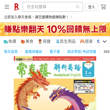
登入
立即加入樂天會員，讓您邊購物邊賺點數！
購物網分類
免運
美食
保健
民生用品
居家
3C
樂天首頁
圖書與雜誌
電子書
語言學習/考試用書
20
天天免運
美食蛋糕
養生保健
民生用品
居家生活
3C家電
運動休閒
親子玩具
女裝
男裝
化妝保養
情趣用品