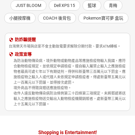
JUST BLOOM
Dell XPS 15
籃球
青梅
小腿按摩機
COACH 後背包
Pokemon寶可夢 盒玩
防詐騙提醒
台灣樂天市場與店家不會主動致電要求解除分期付款、要求ATM轉帳。
政策宣導
為防治動物傳染病，境外動物或動物產品等應施檢疫物輸入我國，應符
合動物檢疫規定，並依規定申請檢疫。擅自輸入屬禁止輸入之應施檢疫
物者最高可處七年以下有期徒刑，得併科新臺幣三百萬元以下罰金。應
施檢疫物之輸入人或代理人未依規定申請檢疫者，得處新臺幣五萬元以
上一百萬元以下罰鍰，並得按次處罰。
境外商品不得隨貨贈送應施檢疫物。
收件人違反動物傳染病防治條例第三十四條第三項規定，未將郵遞寄送
輸入之應施檢疫物送交輸出入動物檢疫機關銷燬者，處新臺幣三萬元以
上十五萬元以下罰鍰。
Shopping is Entertainment!