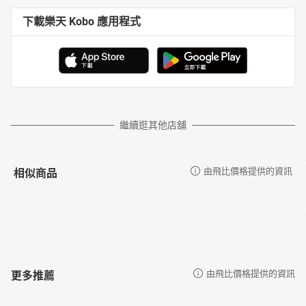
Analytical Editors
雜誌目錄
下載樂天 Kobo 應用程式
【詞彙測驗】 Vocabulary Test
【翻譯】 Sentence Translation
【克漏字】 The Danger of Chocolate to Pets 美味巧克力竟是牠們的
毒藥？
【新聞集錦】 The Environmental Impact of AI 人工智慧對環境的影
響 / Writers Guild of America Approves6 New Contract 美國編劇工
繼續逛其他店舖
會批准新合約
【文意選填】 Get Motivated with Dopamine Dressing 你今天多巴胺
穿搭了嗎？
相似商品
由飛比價格提供的資訊
【主題寫作】 That Special Day of the Year 生日年年有 你都怎麼
過？
【閱讀測驗】 Are Phones Listening to What We Say? 注意！手機可
能正在聽你說話
【篇章結構】 Comfort Awaits in the New Office 兼具舒適與奢華感
︰歡迎來到未來辦公室
【閱讀測驗】 Dragons of the East and West 東西方龍大比拼
更多推薦
由飛比價格提供的資訊
【閱讀測驗】 Dragons of the East and West 東西方龍大比拼
【圖片寫作】 A Dream Journey 夢境之旅