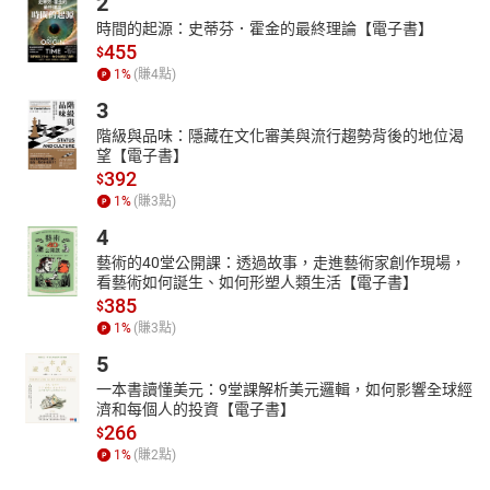
2
合文法語意具有邏輯性與連貫性的好作文。翻譯篇幅，是針對句型
時間的起源：史蒂芬．霍金的最終理論【電子書】
做分析，解析句中句型，並提出其他類似句型做補充，使讀者能觸
455
$
類旁通。
1
%
(賺
4
點)
3. 統整文法概念
3
每一期皆有「解析文法」篇幅課程，由“賴世雄老師”親自講解，內容
階級與品味：隱藏在文化審美與流行趨勢背後的地位渴
系統化，文法概念深入淺出。另外，「閱讀測驗」單元亦有文法句
望【電子書】
392
型之重點解析，讓讀者不僅能了解到文法觀念，也知道如何實際應
$
1
%
(賺
3
點)
用在文章上。
4. 強化應考實力
4
藝術的40堂公開課：透過故事，走進藝術家創作現場，
雜誌的閱讀測驗除選材多元外，測驗題目更涵蓋各類型的試題，包
看藝術如何誕生、如何形塑人類生活【電子書】
含素養題及混合題，讓讀者能快速適應各類型題目。另外，克漏
385
$
字、文意選填及篇章結構等單元皆附有詳盡的答題解析，培養作答
1
%
(賺
3
點)
能力。
5
5. 增強英文相關知識及聽力
一本書讀懂美元：9堂課解析美元邏輯，如何影響全球經
由賴世雄老師帶領 Karen、Bruce、Angela、Wesley、Chris、
濟和每個人的投資【電子書】
266
Jennifer 等六位老師組成的廣播教學團隊，講解內容字字珠璣，並
$
有詳盡的解說及許多補充，聽完每一天的教學，不僅可以理解文章
1
%
(賺
2
點)
脈絡，還能學到正確的發音，以及如何正確運用字彙。另每月有三