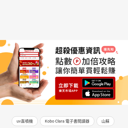
【混合題型】 Are You a Picky Eater or a Supertaster? 萬中無一的超
級味覺者
【克漏字(素養快充站)】 Makarapas Bring the Fun to the World Cup
酷炫世足賽應援盔：馬卡拉帕
【混合題型】 Wet Markets: A One- Stop Shop for the Freshest Food
Around 吃貨必逛：你要的「新鮮」都在這！
【混合題型】 Wet Markets: A One- Stop Shop for the Freshest Food
Around 吃貨必逛：你要的「新鮮」都在這！
【新聞英語】 US Company Receives Fine for Space Junk 首張太空
垃圾罰單！Dish Network 遭罰 1 5 萬美元
【歷史迴廊(全程英文講解)】 The Gutenberg Bible Changes
Everything 《古騰堡聖經》的誕生
【文意選填】 Hunting for Easter Eggs 電影迷集合！尋找彩蛋時間
到～
【閱讀測驗(全程英文講解)】 Small Ducks with Big Personalities 鴨
界的掌上明珠 認識軟萌柯爾鴨
【篇章結構(素養快充站)】 The Perfect Mix of Salty and Sweet 一加
一大於二的美味
【解析文法】 完整學習教材為「 BA21 賴世雄圖解英文法」
uv直噴機
Kobo Clara 電子書閱讀器
山蘇