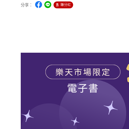
分享：
賺分紅