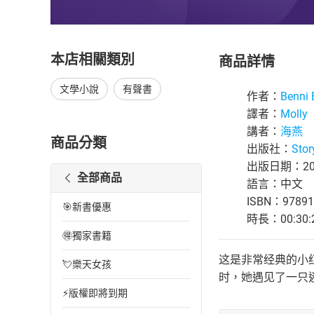
本店相關類別
商品詳情
文學小說
有聲書
作者：
Benni 
譯者：
Molly
講者：
海燕
商品分類
出版社：
Stor
出版日期：202
全部商品
語言：中文
ISBN：97891
🎯新書優惠
時長：00:30:
🉐獨家書籍
这是非常经典的小
💘樂天女孩
时，她遇见了一只迷
⚡版權即將到期