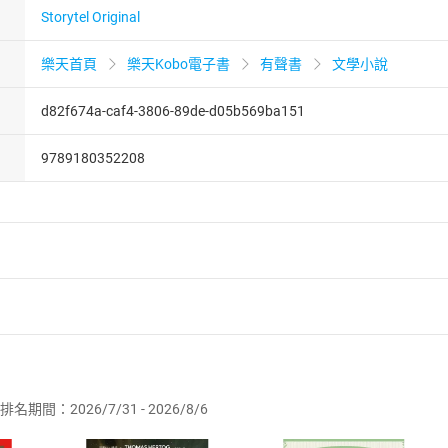
Storytel Original
樂天首頁
樂天Kobo電子書
有聲書
文學小說
d82f674a-caf4-3806-89de-d05b569ba151
9789180352208
者保護法
第
19
條第
1
項後段
暨
通訊交易解除權合理例外情事適用
供即為完成之線上服務，經消費者事先同意始提供。」 之商品
排名期間：2026/7/31 - 2026/8/6
訂購本店鋪之商品即代表知悉本店鋪所銷售之商品為電子書，屬
取電子書，不得請求退貨退款。