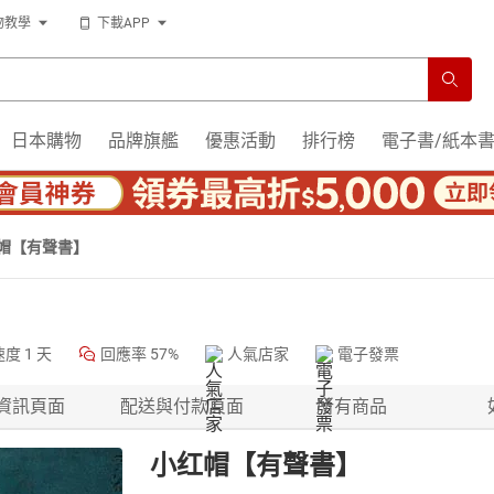
物教學
下載APP
日本購物
品牌旗艦
優惠活動
排行榜
電子書/紙本
帽【有聲書】
速度
1 天
回應率
57%
人氣店家
電子發票
資訊頁面
配送與付款頁面
所有商品
小红帽【有聲書】