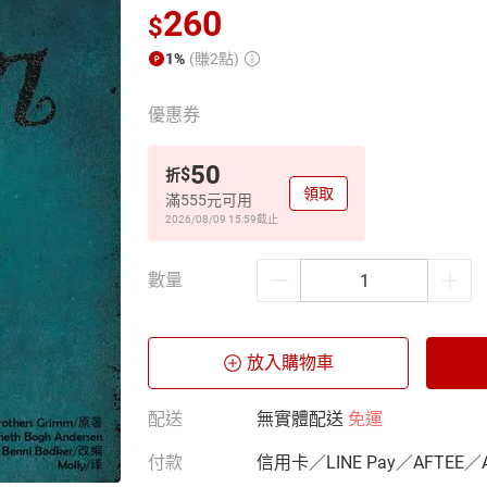
260
$
1%
(賺2點)
優惠券
50
$
折
領取
滿555元可用
2026/08/09 15:59
截止
數量
放入購物車
配送
無實體配送
免運
付款
信用卡／LINE Pay／AFTEE／