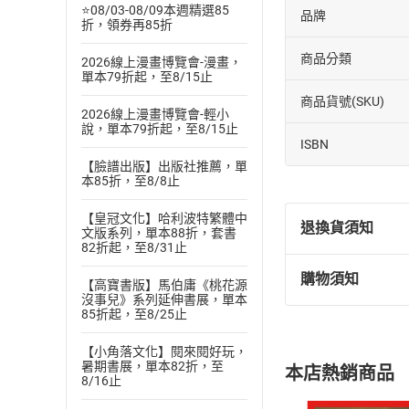
⭐08/03-08/09本週精選85
品牌
折，領券再85折
商品分類
2026線上漫畫博覽會-漫畫，
單本79折起，至8/15止
商品貨號(SKU)
2026線上漫畫博覽會-輕小
說，單本79折起，至8/15止
ISBN
【臉譜出版】出版社推薦，單
本85折，至8/8止
【皇冠文化】哈利波特繁體中
退換貨須知
文版系列，單本88折，套書
82折起，至8/31止
購物須知
【高寶書版】馬伯庸《桃花源
退換貨規定：
沒事兒》系列延伸書展，單本
(
一
)
依
消費
85折起，至8/25止
內容或一經提
購書須知
【小角落文化】閱來閱好玩，
定。
暑期書展，單本82折，至
本店熱銷商品
(
二
)
消費者
8/16止
且已下載
/
存