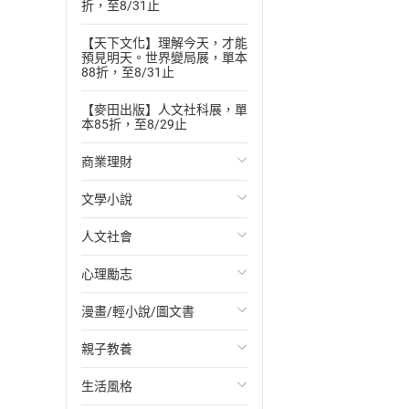
折，至8/31止
【天下文化】理解今天，才能
預見明天。世界變局展，單本
88折，至8/31止
【麥田出版】人文社科展，單
本85折，至8/29止
商業理財
文學小說
投資理財
人文社會
經濟/趨勢
歐美文學
心理勵志
財務/金融
日本文學
國際關係
漫畫/輕小說/圖文書
管理/領導
韓國文學
政治
心靈成長/情緒
親子教養
職場工作術
華文文學
社會科學
人際關係
輕小說
生活風格
成功法
經典文學
台灣/中國歷史
兩性關係
奇幻/科幻
教育現場