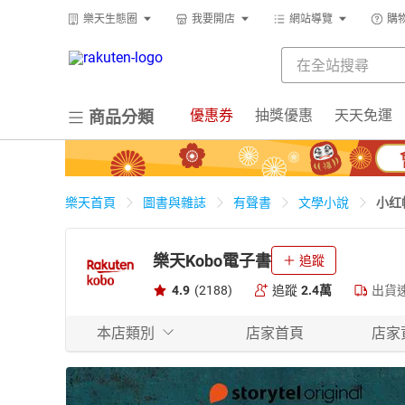
樂天生態圈
我要開店
網站導覽
購
優惠券
抽獎優惠
天天免運
商品分類
小红
樂天首頁
圖書與雜誌
有聲書
文學小說
樂天Kobo電子書
追蹤
4.9
(2188)
追蹤
2.4萬
出貨
本店類別
店家首頁
店家