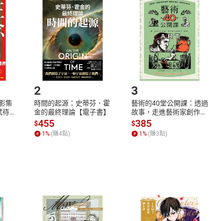
品
放入
購物車
登入
帳號
欲取消訂單或辦理退貨時，請登入樂天市場，並於「我的訂單」
Shopping cart
Login
將依您的申請進行審核，待審核通過後將為您辦理退款事宜。
市場須以整筆訂單為單位進行取消/退貨，恕無法以單支商品取消
如何開始使用？
.選擇閱讀載具
Step2.
2
3
X影集
時間的起源：史蒂芬．霍
藝術的40堂公開課：透過
蓄弒待
金的最終理論【電子書】
故事，走進藝術家創作現
場，看藝術如何誕生、如
455
385
$
$
何形塑人類生活【電子
1
%
(賺
4
點)
1
%
(賺
3
點)
書】