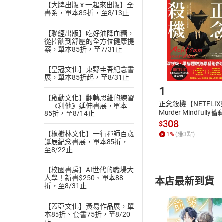
挑選
商
【大牌出版 x 一起來出版】全
退貨方式：您
書系，單本85折，至8/13止
Choose
貨」，本店鋪
【聯經出版】吃好油降血糖，
請注意，樂天
從控醣到舒壓的全方位健康提
購書後，
案，單本85折，至7/31止
【皇冠文化】東野圭吾紀念書
Step1
展，單本85折起，至8/31止
1
【啟動文化】翻轉思維的練習
正念殺機【NETFLI
－《利他》延伸書展，單本
Murder Mindfully
85折，至8/14止
發】【電子書】
308
$
【橡樹林文化】一行禪師百歲
1
%
(賺
3
點)
誕辰紀念書展，單本85折，
至8/22止
【校園書房】AI世代的職場大
人學！新書$250、單本88
本店最新到貨
折，至8/31止
【蓋亞文化】黃易作品展，單
本85折、套書75折，至8/20