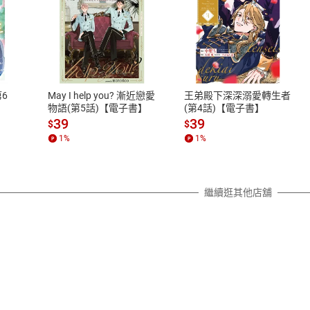
式
退換貨規範
、LINE PAY、AFTEE
本店是否提供消費者保護法七日猶
之權利，遽消費者保護法及通訊交
6
May I help you? 漸近戀愛
王弟殿下深深溺愛轉生者
除權合理例外情事適用準則，依商
物語(第5話)【電子書】
(第4話)【電子書】
質各有不同規定。詳細退換貨說明
39
39
$
$
照各商品說明。
1
%
1
%
詳細說明
繼續逛其他店舖