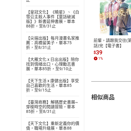
止
【皇冠文化】《曉星》、《白
付款方
雪公主殺人事件【童話破滅
版】》新書延伸書展，單本
88折，至8/31止
ATM轉帳、信用卡
【尖端出版】每月漫畫名家推
前輩，請跟我交往(第
薦：高橋留美子，單本75
話)完【電子書】
折，至8/31止
39
$
1
%
【大雁文化 x 日出出版】陪你
找到情緒出口，心理勵志書
展，單本85折，至9/10止
【天下生活 x 康健出版】享受
自己喜歡的生活，單本85
折，至9/15止
相似商品
【臺灣商務】解碼歷史書展~
穿梭時空的閱讀冒險，單本
85折，至8/31止
【天下文化】重新定義你的價
值，職場升級展，單本88