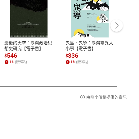
客服資訊
豫期
服務時間：週一到週五 10:00-12:00、
易解
13:00-17:00 (國定假日及例假日休息)
最後的天空：臺灣政治思
鬼島．鬼導：臺灣靈異大
中西
品性
客服電話：0080-1857077
想史研究【電子書】
小事【電子書】
子書
請參
客服信箱：
聯絡店家
546
336
32
$
$
$
1
%
(賺
5
點)
1
%
(賺
3
點)
1
%
由飛比價格提供的資訊