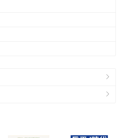
準則
第
2
條第
5
款之規定，「非以有形媒介提供之數位
，不適用消保法第
19
條第
1
項七日內無條件退貨之規
非以有形媒介提供之數位內容，消費者同意若訂購後