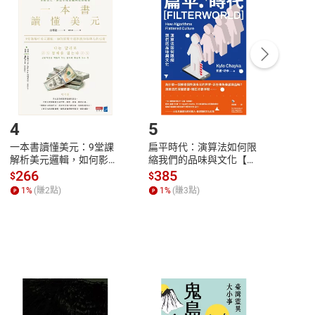
付款
方式
完成
訂單
中點選「瀏覽訂單明細」
>
「申請取消訂單
/
退
Payment
Complete
/退貨。
登入帳號，下載書籍後看書
4
5
6
一本書讀懂美元：9堂課
扁平時代：演算法如何限
本物
解析美元邏輯，如何影響
縮我們的品味與文化【電
說，
全球經濟和每個人的投資
子書】
來】
266
385
28
$
$
$
【電子書】
1
%
(賺
2
點)
1
%
(賺
3
點)
1
%