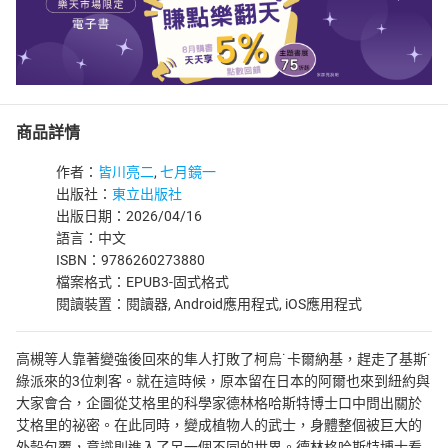
商品詳情
作者：
皆川亮二
,
七月鏡一
出版社：
東立出版社
出版日期：2026/04/16
語言：中文
ISBN：9786260273880
檔案格式：EPUB3-固式格式
閱讀裝置：閱讀器, Android應用程式, iOS應用程式
高槻等人靠著變強後回來的隼人打敗了柯烏˙卡爾納基，趕走了基斯˙
綠派來的3位刺客。就在這時候，原本留在日本的阿爾也來到紐約與
大家會合，企圖從艾格里的科學家德林格哈斯特博士口中問出關於
艾格里的祕密。在此同時，變成植物人的武士，身體整個被巨大的
外殼包覆，意識則進入了另一個不同的世界。德林格哈斯特博士看