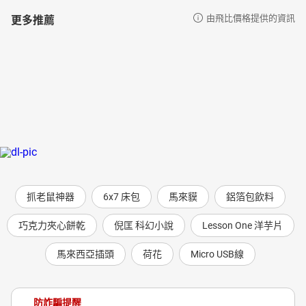
更多推薦
由飛比價格提供的資訊
抓老鼠神器
6x7 床包
馬來貘
鋁箔包飲料
巧克力夾心餅乾
倪匡 科幻小說
Lesson One 洋芋片
馬來西亞插頭
荷花
Micro USB線
防詐騙提醒