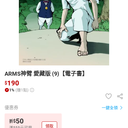
日本購物
電子/紙本書
HOT
ARMS神臂 愛藏版 (9)【電子書】
190
$
1%
(賺1點)
優惠券
一鍵全領
50
$
折
領取
滿555元可用