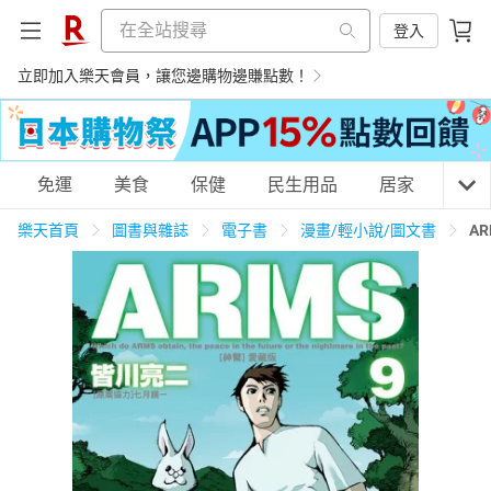
登入
立即加入樂天會員，讓您邊購物邊賺點數！
購物網分類
免運
美食
保健
民生用品
居家
3C
樂天首頁
圖書與雜誌
電子書
漫畫/輕小說/圖文書
A
天天免運
美食蛋糕
養生保健
民生用品
居家生活
3C家電
運動休閒
親子玩具
女裝
男裝
化妝保養
情趣用品