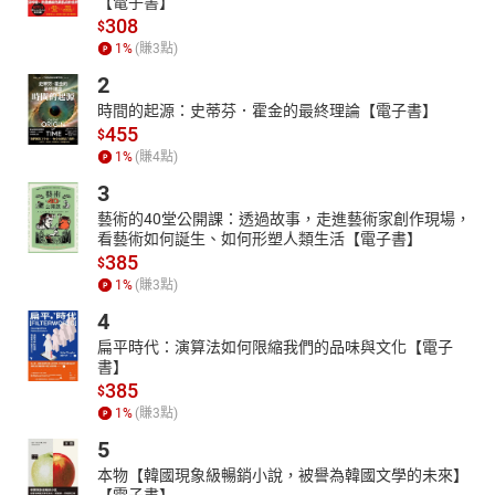
【電子書】
308
$
1
%
(賺
3
點)
2
時間的起源：史蒂芬．霍金的最終理論【電子書】
455
$
1
%
(賺
4
點)
3
藝術的40堂公開課：透過故事，走進藝術家創作現場，
看藝術如何誕生、如何形塑人類生活【電子書】
385
$
1
%
(賺
3
點)
4
扁平時代：演算法如何限縮我們的品味與文化【電子
書】
385
$
1
%
(賺
3
點)
5
本物【韓國現象級暢銷小說，被譽為韓國文學的未來】
【電子書】