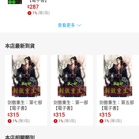
287
$
1
%
(賺
2
點)
查看更多
本店最新到貨
剑傲重生：第七部
剑傲重生：第一部
剑傲重生：第五部
【電子書】
【電子書】
【電子書】
315
315
315
$
$
$
1
%
(賺
3
點)
1
%
(賺
3
點)
1
%
(賺
3
點)
本店相關類別