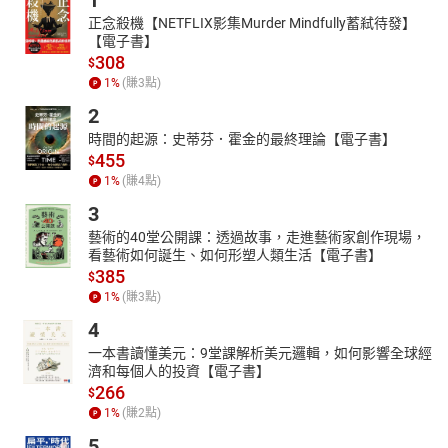
1
正念殺機【NETFLIX影集Murder Mindfully蓄弒待發】
【電子書】
308
$
1
%
(賺
3
點)
2
時間的起源：史蒂芬．霍金的最終理論【電子書】
455
$
1
%
(賺
4
點)
3
藝術的40堂公開課：透過故事，走進藝術家創作現場，
看藝術如何誕生、如何形塑人類生活【電子書】
385
$
1
%
(賺
3
點)
4
一本書讀懂美元：9堂課解析美元邏輯，如何影響全球經
濟和每個人的投資【電子書】
266
$
1
%
(賺
2
點)
5