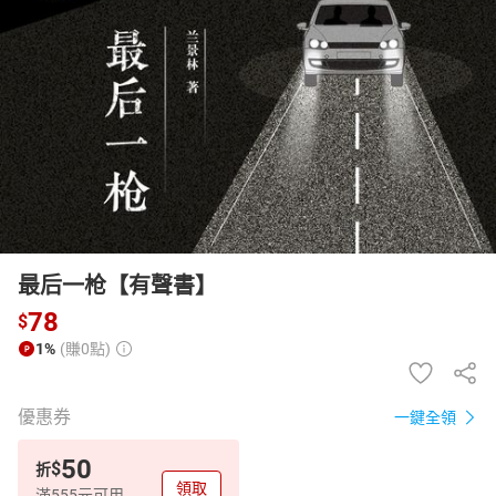
日本購物
電子/紙本書
HOT
最后一枪【有聲書】
78
$
1%
(賺0點)
優惠券
一鍵全領
50
$
折
領取
滿555元可用