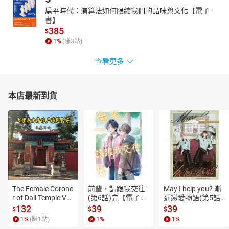
扁平時代：演算法如何限縮我們的品味與文化【電子
書】
385
$
1
%
(賺
3
點)
查看更多
本店最新到貨
The Female Corone
前輩，請跟我交往
May I help you? 漸
r of Dali Temple Vo
(第6話)完【電子
近戀愛物語(第5話)
l.6【有聲書】
書】
【電子書】
132
39
39
$
$
$
1
%
(賺
1
點)
1
%
1
%