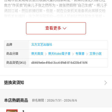
南方“作买卖”的亲儿子张之然所为。故张然假称“自己生病”，将儿子
诱回江城，然后抓捕归案。但是，就在公安机关准备将此案移交检
察机关批捕时，张之然与同室的一位杀人犯越狱潜逃至南方某城。
张然派刑警队长张民和侦察员刘雪峰去南方追捕张之然，几经周
折，终于将罪犯抓住，可狡猾的罪犯，依靠自己在南方的势力，将
查看更多
张民杀死，张之然再次逃脱。情况传到江城后，公安局长张然只身
南下，亲自办理此案，终于抓获儿子。当他要儿子回江城准备接受
审判时，儿子百般相求，自知如果回江城性命难保，最后又要逃
品牌
北方文艺出版社
窜，张然在万般无奈情况下，开枪打死准备越境潜逃的亲生儿子。
商品分類
樂天首頁
樂天Kobo電子書
有聲書
文學小說
商品貨號(SKU)
d8469e6e-49bd-3cc4-8fe8-816d20b416f4
退換貨須知
本店熱銷商品
排名期間：2026/7/31 - 2026/8/6