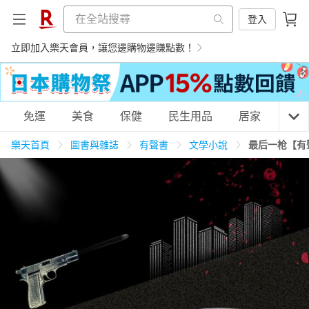
登入
立即加入樂天會員，讓您邊購物邊賺點數！
購物網分類
免運
美食
保健
民生用品
居家
3C
樂天首頁
圖書與雜誌
有聲書
文學小說
最后一枪【有
天天免運
美食蛋糕
養生保健
民生用品
居家生活
3C家電
運動休閒
親子玩具
女裝
男裝
化妝保養
情趣用品