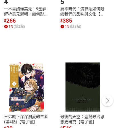
4
5
6
、《AI醫療 DEEP MEDICINE》、《危險心
一本書讀懂美元：9堂課
扁平時代：演算法如何限
本物
解析美元邏輯，如何影響
縮我們的品味與文化【電
說，
全球經濟和每個人的投資
子書】
來】
266
385
28
$
$
$
【電子書】
1
%
(賺
2
點)
1
%
(賺
3
點)
1
%
客服資訊
豫期
服務時間：週一到週五 10:00-12:00、
易解
13:00-17:00 (國定假日及例假日休息)
王弟殿下深深溺愛轉生者
最後的天空：臺灣政治思
鬼島
品性
客服電話：0080-1857077
(第4話)【電子書】
想史研究【電子書】
小事
請參
客服信箱：
聯絡店家