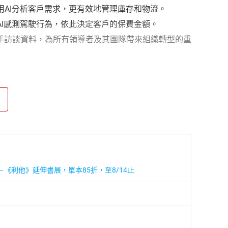
利用AI分析客戶需求，更有效地管理庫存和物流。
過AI感測駕駛行為，依此決定客戶的保費金額。
手訪談資料，為所有領導者及其團隊帶來組織轉型的重
研究所教授）——好評推薦（依姓氏筆畫排列）
源，請閱讀本書並遵循建議。」──馬可．顏西提
從人工智慧中提取最大價值的絕佳指南。」──派許．
現的關鍵。本書作者指出，傳統企業需要具備多方面的
《利他》延伸書展，單本85折，至8/14止
（Gary Loveman），Well健康科技公司董事
拉傑夫．羅南奇（Rajeev Ronanki），