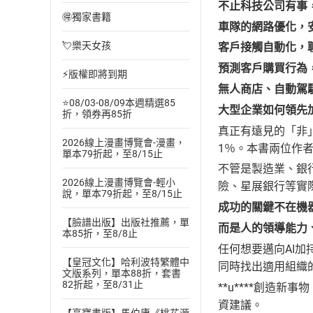
不止科技公司有事
🉐獨家書籍
車隊的網路優化，
💘樂天女孩
客戶接觸自動化，
預測客戶購買行為
⚡版權即將到期
無人商店、自動駕
⭐08/03-08/09本週精選85
大型企業如何領先
折，領券再85折
真正有遠見的「非
2026線上漫畫博覽會-漫畫，
1％。本書兩位作
單本79折起，至8/15止
不管是製造業、銀
2026線上漫畫博覽會-輕小
險、星展銀行等實
說，單本79折起，至8/15止
成功的關鍵不在機
【臉譜出版】出版社推薦，單
而是人的領導能力
本85折，至8/8止
任何想要邁向AI
【皇冠文化】哈利波特繁體中
同時找出適用組織
文版系列，單本88折，套書
82折起，至8/31止
**u****創造
資建議。