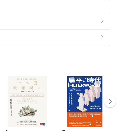
usiness School）客座教授、麻省理工學院數位經濟
s Review
）、《麻省理工學院史隆管理學院評論》
超過二十本書。同時為《富比士》（
Forbes
）、《麻省
準則
第
2
條第
5
款之規定，「非以有形媒介提供之數位
曾獲選世界前二十五大顧問（《顧問》
，不適用消保法第
19
條第
1
項七日內無條件退貨之規
也是教育和科技產業的領英頂級之聲（LinkedIn Top
非以有形媒介提供之數位內容，消費者同意若訂購後
付款
方式
完成
訂單
工智慧（AI）策略成長產品領導人，並獲頒2019年紐約AI高
中點選「瀏覽訂單明細」
>
「申請取消訂單
/
退
Payment
Complete
I推動轉型，以強化人工智慧，幫助客戶做出策略性選擇，
服務。他主要與生技業和醫療業的客戶合作，實施推動
/退貨。
登入帳號，下載書籍後看書