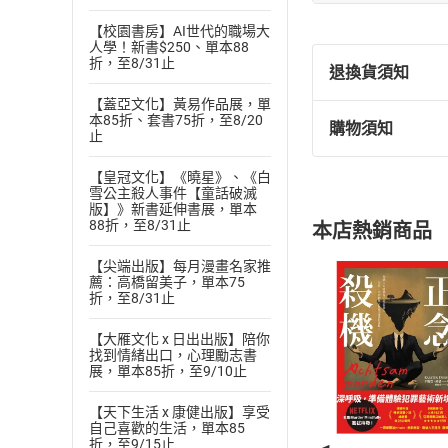
作者／譯者簡介
【校園書房】AI世代的職場大
【作者簡介】
人學！新書$250、單本88
折，至8/31止
退換貨須知
湯瑪斯
**．**
戴文
【蓋亞文化】黃易作品展，單
巴布森學院（Babso
本85折、套書75折，至8/20
購物須知
計畫研究員，以及
止
退換貨規定：
（
MIT Sloan Mana
(
一
)
依
消費
【皇冠文化】《曉星》、《白
理工學院史隆管理
內容或一經提
雪公主殺人事件【童話破滅
〔
Consulting
〕雜
購書須知
版】》新書延伸書展，單本
定。
88折，至8/31止
本店熱銷商品
Voice）。
(
二
)
消費者
尼丁．米塔爾（
Nit
且已下載
/
存
【尖端出版】每月漫畫名家推
挑選
商
薦：高橋留美子，單本75
德勤顧問股份有限公司
退貨方式：您
折，至8/31止
Choose
峰會（AI Sum
貨」，本店鋪
【大雁文化 x 日出出版】陪你
在衝擊發生前完成
請注意，樂天
找到情緒出口，心理勵志書
購書後，
組織智慧的大規模
展，單本85折，至9/10止
【譯者簡介】
【天下生活 x 康健出版】享受
Step1
李偉誠
自己喜歡的生活，單本85
折，至9/15止