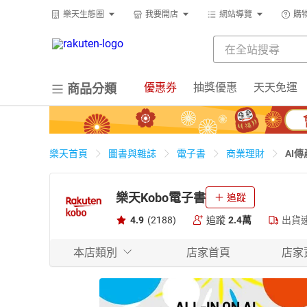
樂天生態圈
我要開店
網站導覽
購
優惠券
抽獎優惠
天天免運
商品分類
AI
樂天首頁
圖書與雜誌
電子書
商業理財
樂天Kobo電子書
追蹤
4.9
(2188)
追蹤
2.4萬
出貨
本店類別
店家首頁
店家