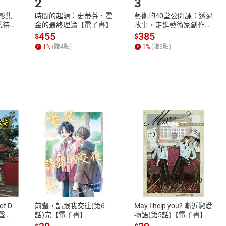
2
3
，譯有《深入獅穴》、《高階覺察》、《視覺設計大師的數據溝通聖經》
X影集
時間的起源：史蒂芬．霍
藝術的40堂公開課：透過
蓄弒待
金的最終理論【電子書】
故事，走進藝術家創作現
場，看藝術如何誕生、如
455
385
$
$
何形塑人類生活【電子
1
%
(賺
4
點)
1
%
(賺
3
點)
書】
***加持」是什麼意思？
些？
造價值？
的路上，各公司的進展如何？
器
向
式
退換貨規範
子
、LINE PAY、AFTEE
本店是否提供消費者保護法七日猶
未來工作的知識
之權利，遽消費者保護法及通訊交
of D
前輩，請跟我交往(第6
May I help you? 漸近戀愛
除權合理例外情事適用準則，依商
有聲
話)完【電子書】
物語(第5話)【電子書】
新事物
質各有不同規定。詳細退換貨說明