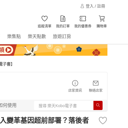
登入 / 註冊
追蹤清單
我的訂單
我的優惠券
購物車
書
樂集點
樂天點數
旅遊訂房
電子書】
店家資訊
聯絡店家
如何使用
植入變革基因超前部署？落後者