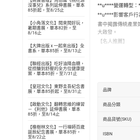
【高寶書版】馬伯庸《桃花源
沒事兒》系列延伸書展，單本
**u****營運
85折起，至8/25止
**u****影響
【小角落文化】閱來閱好玩，
書中揭露傳統產業
暑期書展，單本82折，至
大啟發。
8/16止
【
名人推薦
】
【大牌出版 x 一起來出版】全
柯志賢
（勤業眾信
書系，單本85折，至8/13止
【
各界推薦
】
【聯經出版】吃好油降血糖，
從控醣到舒壓的全方位健康提
「大多數組織僅僅
案，單本85折，至7/31止
（Marco Ian
「人工智慧是當今
【皇冠文化】東野圭吾紀念書
品牌
展，單本85折起，至8/31止
古普塔（Piyush 
「人工智慧最易融
【啟動文化】翻轉思維的練習
商品分類
－《利他》延伸書展，單本
組織能力，才能獲取
85折，至8/14止
長兼執行長
商品貨號(SKU)
【橡樹林文化】一行禪師百歲
「本書描述了實現人
誕辰紀念書展，單本85折，
ISBN
Elevance He
至8/22止