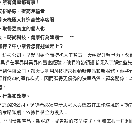
，所有傳產都有事！
安排路線，提高運輸量
聊天機器人打造高效率客服
，取得更高度的個人化
駛、時尚科技、健康行為建議
**……**
加持？中小業者怎樣迎頭趕上？
」科技公司，早就開始全面擁抱人工智慧，大幅提升競爭力。然而
者具備在學界與業界的豐富經驗，他們將帶領讀者深入了解這些
行到保險公司，都需要利用AI技術來推動新產品和新服務，你將
際採納AI的運作模式，因而獲得更優秀的決策品質、顧客關係，
器，
、行為和改變。
加持之路的公司，領導者必須重新思考人與機器在工作環境的互動
的策略類別，依據目標全力投入：
新事物：**開發新產品、新服務，或者新的商業模式。例如摩根士丹