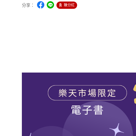
分享：
賺分紅