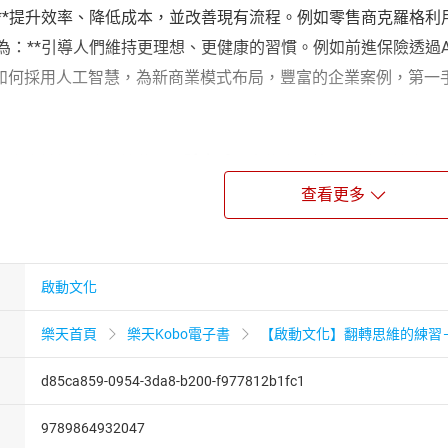
轉型：**提升效率、降低成本，並改善現有流程。例如零售商克羅格
客戶行為：**引導人們維持更理想、更健康的習慣。例如前進保險透
如何採用人工智慧，為新商業模式布局，豐富的企業案例，第一
聯合會計師事務所總裁）、
孫大千
（中信金融管理學院科技金融
查看更多
觸及人工智慧的表面，若想了解如何將人工智慧作為企業轉型資
siti），哈佛大學商學院教授、合著有《領導者的數位轉型》
最具變革性的技術，積極利用它的公司將獲得最佳收益。本書是
啟動文化
Gupta），星展銀行執行長
入新創公司的策略和實踐中，這些公司將其視為差異化和績效表
樂天首頁
樂天Kobo電子書
【啟動文化】翻轉思維的練習－
人工智慧帶來的效益，而這是不可或缺的競爭優勢。」──蓋瑞．洛夫曼
d85ca859-0954-3da8-b200-f977812b1fc1
工智慧驅動企業潛在價值，所需的領導力、技術和組織變革策略。」──
9789864932047
alth資深副總裁、《你和人工智慧》（
You and AI
）作者