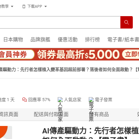
物教學
下載APP
日本購物
品牌旗艦
優惠活動
排行榜
電子書/紙本
傳產驅動力：先行者怎樣植入變革基因超前部署？落後者如何全面啟動？【
速度
1 天
回應率
57%
人氣店家
電子發票
資訊頁面
配送與付款頁面
所有商品
AI傳產驅動力：先行者怎樣