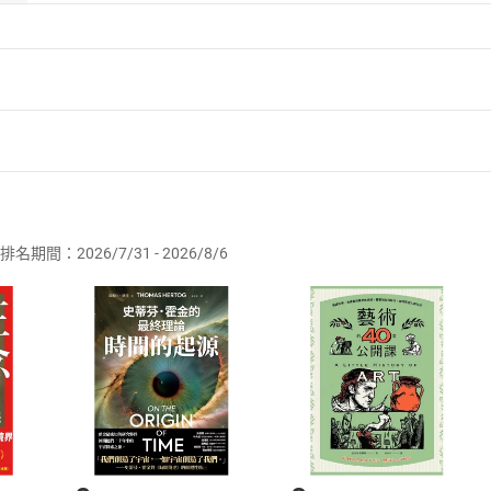
波特（
Thomas H. Davenport
）
n College）IT與管理學傑出教授、牛津大學賽德商學院（Saïd B
德勤AI業務資深顧問。他在《哈佛商業評論》（
Harvard Busines
gement Review
）和其他刊物上，發表了三百多篇文章，並出版
者保護法
第
19
條第
1
項後段
暨
通訊交易解除權合理例外情事適用
學院評論》和《華爾街日報》（
Wall Street Journal
）撰寫專欄。
供即為完成之線上服務，經消費者事先同意始提供。」 之商品
誌）、世界前五十大商學院教授（《財星》〔
Fortune
〕雜誌）。他
排名期間：2026/7/31 - 2026/8/6
訂購本店鋪之商品即代表知悉本店鋪所銷售之商品為電子書，屬
in Mittal
）
取電子書，不得請求退貨退款。
品
放入
購物車
登入
帳號
（Deloitte Consulting LLP）的主管，目前擔任美國人
欲取消訂單或辦理退貨時，請登入樂天市場，並於「我的訂單」
Shopping cart
Login
mit）年度AI創新人士獎。他專門為客戶提供諮詢，透過資料和A
將依您的申請進行審核，待審核通過後將為您辦理退款事宜。
轉型。尼丁擔任備受信賴的資料、分析和AI顧問，並在各種產業
市場須以整筆訂單為單位進行取消/退貨，恕無法以單支商品取消
如何開始使用？
資料計畫，並使用進階分析和AI來發展洞見和商業策略。
.選擇閱讀載具
Step2.