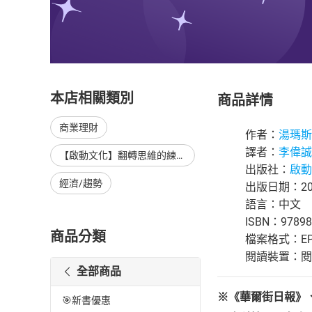
本店相關類別
商品詳情
商業理財
作者：
湯瑪斯．
譯者：
李偉誠
【啟動文化】翻轉思維的練習－《利他》延伸書展，單本85折，至8/14止
出版社：
啟動
經濟/趨勢
出版日期：202
語言：中文
ISBN：97898
商品分類
檔案格式：EP
閱讀裝置：閱讀器
全部商品
※
《
華爾街日報
》
🎯新書優惠