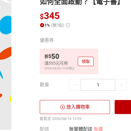
如何全面啟動？【電子書】
345
$
1%
(賺3點)
優惠券
50
$
折
領取
滿555元可用
2026/08/09 15:59
截止
數量
放入購物車
販售至 2026/08/14 15:59
配送
無實體配送
免運