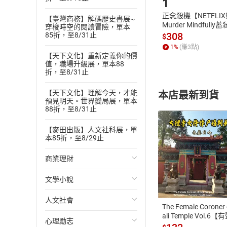
1
高雄人，現專職翻譯
正念殺機【NETFLI
智》等書。
【臺灣商務】解碼歷史書展~
Murder Mindfully
穿梭時空的閱讀冒險，單本
目次
發】【電子書】
308
85折，至8/31止
$
引言
1
%
(賺
3
點)
【天下文化】重新定義你的價
Chapter 1
「AI*
值，職場升級展，單本88
折，至8/31止
AI加持的要素有哪
AI加持公司如何創
【天下文化】理解今天，才能
本店最新到貨
預見明天。世界變局展，單本
通往完全投入AI
88折，至8/31止
讓組織成為學習機
【麥田出版】人文社科展，單
Chapter 2
人的面
本85折，至8/29止
AI領導者的形象
商業理財
付款方
領導者的課題
栽種成功的文化種
文學小說
投資理財
ATM轉帳、信用卡
教育員工有關AI與
人文社會
經濟/趨勢
歐美文學
Chapter 3
策略
The Female Coroner 
ali Temple Vol.6【
策略類別1：創造
心理勵志
財務/金融
日本文學
國際關係
書】