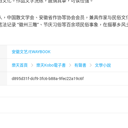
俗文化。作品文字洗练，感情真挚，可读性强。
人，中国散文学会、安徽省作协等协会会员，兼具作家与民俗文
笔法记录 “徽州三雕”、节庆习俗等百余项民俗事象，在描摹乡
安徽文艺/EWAYBOOK
樂天首頁
樂天Kobo電子書
有聲書
文學小說
d895d31f-dcf9-3fc6-b88a-9fec22a19c6f