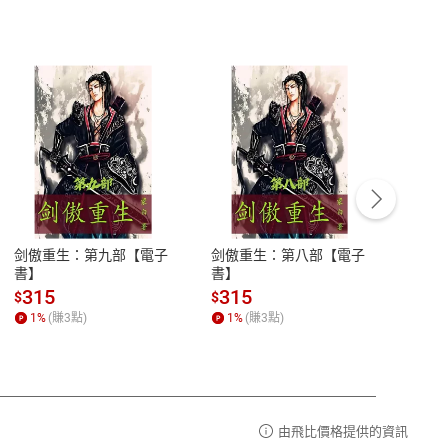
客服資訊
豫期
服務時間：週一到週五 10:00-12:00、
易解
13:00-17:00 (國定假日及例假日休息)
剑傲重生：第九部【電子
剑傲重生：第八部【電子
潜水史
品性
客服電話：0080-1857077
書】
書】
andari
al) Sc
請參
客服信箱：
聯絡店家
315
315
13
$
$
$
r【電
1
%
(賺
3
點)
1
%
(賺
3
點)
1
%
由飛比價格提供的資訊