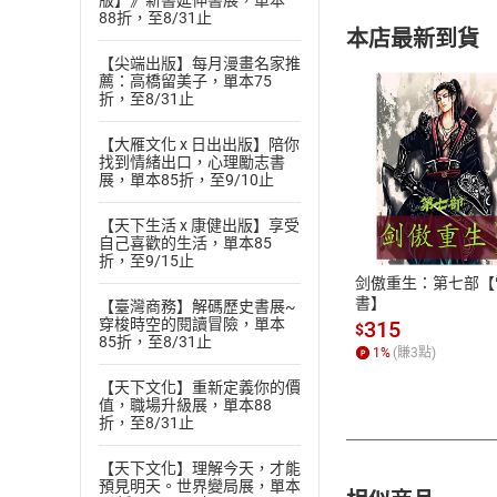
版】》新書延伸書展，單本
88折，至8/31止
本店最新到貨
【尖端出版】每月漫畫名家推
薦：高橋留美子，單本75
折，至8/31止
【大雁文化 x 日出出版】陪你
找到情緒出口，心理勵志書
展，單本85折，至9/10止
付款方
【天下生活 x 康健出版】享受
ATM轉帳、信用卡
自己喜歡的生活，單本85
折，至9/15止
剑傲重生：第七部【
書】
【臺灣商務】解碼歷史書展~
穿梭時空的閱讀冒險，單本
315
$
85折，至8/31止
1
%
(賺
3
點)
【天下文化】重新定義你的價
值，職場升級展，單本88
折，至8/31止
【天下文化】理解今天，才能
預見明天。世界變局展，單本