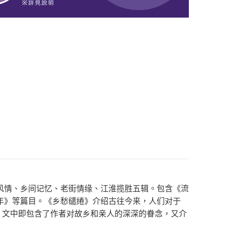
风情、乡间记忆、老街情缘、江淮揽胜五辑。包含《流
年》等篇目。《乡愁缱绻》介绍古往今来，人们对于
，文中即包含了作者对故乡和亲人的深深的眷念，又介