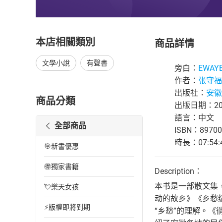
本店相關類別
商品詳情
文學小說
有聲書
旁白：
EWAY
作者：
张守福
出版社：
安徽
商品分類
出版日期：202
語言：中文
全部商品
ISBN：89700
時長：07:54:
🎯新書優惠
🉐獨家書籍
Description：
本书是一部散文集
💘樂天女孩
动的故乡》《乡愁
⚡版權即將到期
“乡愁”的理解。