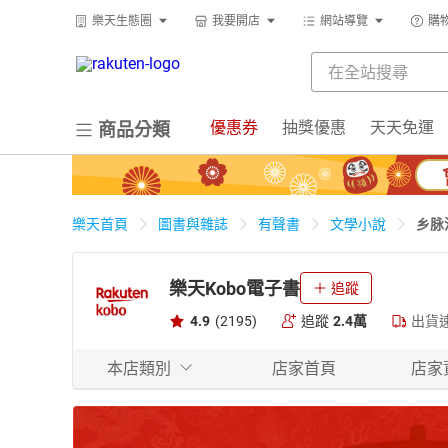
樂天生態圈
我要開店
網站導覽
購
優惠券
抽獎優惠
天天免運
商品分類
乡脉
樂天首頁
圖書與雜誌
有聲書
文學小說
樂天Kobo電子書
追蹤
4.9
(2195)
追蹤
2.4萬
出貨
本店類別
店家首頁
店家