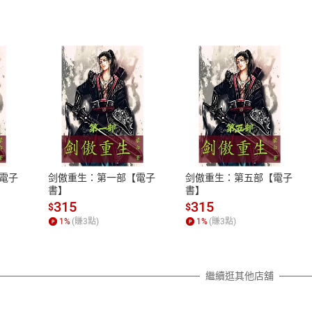
式
退換貨規範
、LINE PAY、AFTEE
本店是否提供消費者保護法七日猶
之權利，遽消費者保護法及通訊交
電子
剑傲重生：第一部【電子
剑傲重生：第五部【電子
除權合理例外情事適用準則，依商
書】
書】
質各有不同規定。詳細退換貨說明
315
315
$
$
照各商品說明。
1
%
(賺
3
點)
1
%
(賺
3
點)
詳細說明
繼續逛其他店舖