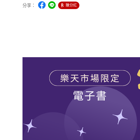
分享：
賺分紅