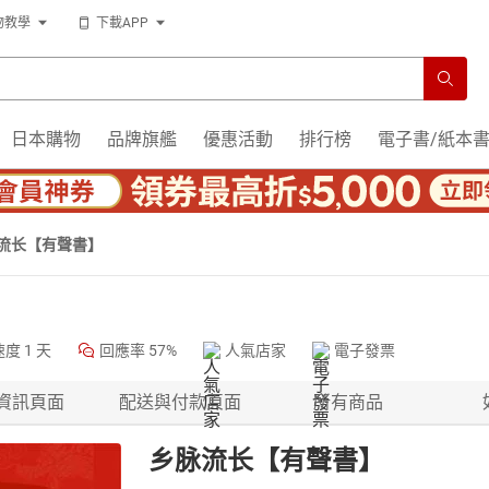
物教學
下載APP
日本購物
品牌旗艦
優惠活動
排行榜
電子書/紙本
流长【有聲書】
速度
1 天
回應率
57%
人氣店家
電子發票
資訊頁面
配送與付款頁面
所有商品
乡脉流长【有聲書】