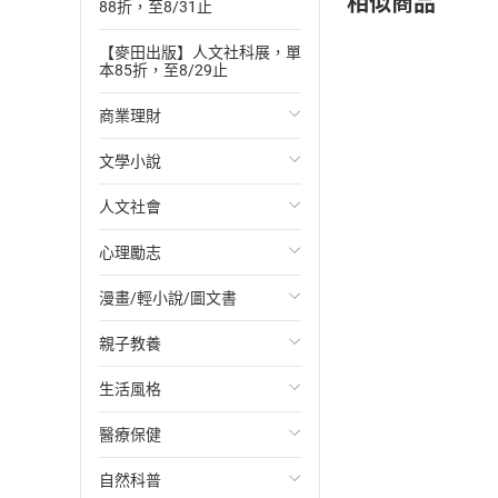
相似商品
88折，至8/31止
【麥田出版】人文社科展，單
本85折，至8/29止
商業理財
文學小說
投資理財
人文社會
經濟/趨勢
歐美文學
心理勵志
財務/金融
日本文學
國際關係
漫畫/輕小說/圖文書
管理/領導
韓國文學
政治
心靈成長/情緒
親子教養
職場工作術
華文文學
社會科學
人際關係
輕小說
生活風格
成功法
經典文學
台灣/中國歷史
兩性關係
奇幻/科幻
教育現場
醫療保健
行銷/廣告
成長/家庭生活小說
日/韓歷史
心理學
愛情故事
兒童文學/故事
飲食/食譜
自然科普
傳記
懸疑/推理小說
其他歷史/史學
職場/社會寫實
兒童科普/學習
健身/美顏
健康/養生