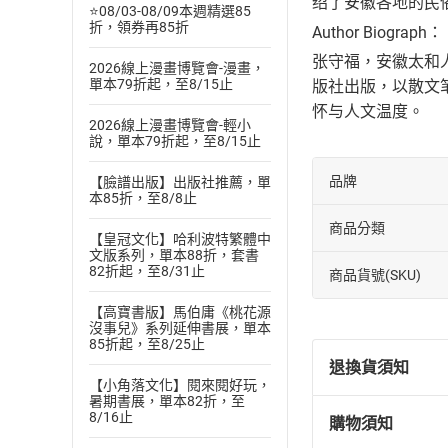
绍了安徽各地的民
⭐08/03-08/09本週精選85
折，領券再85折
Author Biograph：
张守福，安徽太和
2026線上漫畫博覽會-漫畫，
單本79折起，至8/15止
版社出版，以散文
怀与人文温度。
2026線上漫畫博覽會-輕小
說，單本79折起，至8/15止
品牌
【臉譜出版】出版社推薦，單
本85折，至8/8止
商品分類
【皇冠文化】哈利波特繁體中
文版系列，單本88折，套書
82折起，至8/31止
商品貨號(SKU)
【高寶書版】馬伯庸《桃花源
沒事兒》系列延伸書展，單本
85折起，至8/25止
退換貨須知
【小角落文化】閱來閱好玩，
暑期書展，單本82折，至
8/16止
購物須知
退換貨規定：