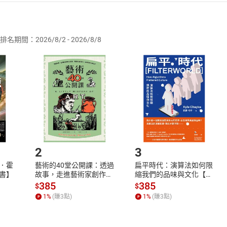
者保護法
第
19
條第
1
項後段
暨
通訊交易解除權合理例外情事適用
供即為完成之線上服務，經消費者事先同意始提供。」 之商品
排名期間：2026/8/2 - 2026/8/8
訂購本店鋪之商品即代表知悉本店鋪所銷售之商品為電子書，屬
取電子書，不得請求退貨退款。
品
放入
購物車
登入
帳號
欲取消訂單或辦理退貨時，請登入樂天市場，並於「我的訂單」
Shopping cart
Login
將依您的申請進行審核，待審核通過後將為您辦理退款事宜。
市場須以整筆訂單為單位進行取消/退貨，恕無法以單支商品取消
如何開始使用？
.選擇閱讀載具
Step2.
2
3
．霍
藝術的40堂公開課：透過
扁平時代：演算法如何限
書】
故事，走進藝術家創作現
縮我們的品味與文化【電
場，看藝術如何誕生、如
子書】
385
385
$
$
何形塑人類生活【電子
1
%
(賺
3
點)
1
%
(賺
3
點)
書】