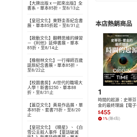
(
一
)
依
消費
【大牌出版 x 一起來出版】全
書系，單本85折，至8/13止
內容或一經提
購書須知
定。
【皇冠文化】東野圭吾紀念書
本店熱銷商品
(
展，單本85折起，至8/31止
二
)
消費者
且已下載
/
存
挑選
商
【啟動文化】翻轉思維的練習
退貨方式：您
－《利他》延伸書展，單本
Choose
85折，至8/14止
貨」，本店鋪
請注意，樂天
【橡樹林文化】一行禪師百歲
購書後，
誕辰紀念書展，單本85折，
至8/22止
Step1
【校園書房】AI世代的職場大
人學！新書$250、單本88
1
折，至8/31止
時間的起源：史蒂芬
【蓋亞文化】黃易作品展，單
金的最終理論【電子
本85折、套書75折，至8/20
455
$
止
1
%
(賺
4
點)
【皇冠文化】《曉星》、《白
雪公主殺人事件【童話破滅