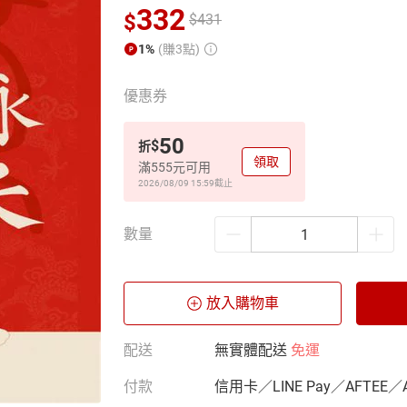
332
$
$
431
1%
(賺3點)
優惠券
50
$
折
領取
滿555元可用
2026/08/09 15:59
截止
數量
放入購物車
配送
無實體配送
免運
付款
信用卡／LINE Pay／AFTEE／