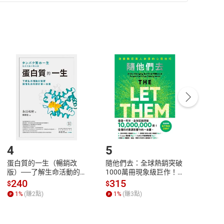
準則
第
2
條第
5
款之規定，「非以有形媒介提供之數位
，不適用消保法第
19
條第
1
項七日內無條件退貨之規
非以有形媒介提供之數位內容，消費者同意若訂購後
付款
方式
完成
訂單
中點選「瀏覽訂單明細」
>
「申請取消訂單
/
退
Payment
Complete
/退貨。
登入帳號，下載書籍後看書
4
5
6
蛋白質的一生（暢銷改
隨他們去：全球熱銷突破
理當
版）──了解生命活動的
1000萬冊現象級巨作！
快樂
秘密，讀懂生命科學的第
改變千萬人命運的心理技
理解
240
315
30
$
$
$
一本書【電子書】
巧【附放下執念明信片
慮、
1
%
(賺
2
點)
1
%
(賺
3
點)
1
%
圖】【電子書】
書】