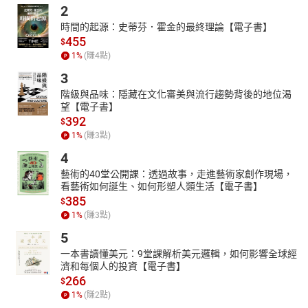
2
時間的起源：史蒂芬．霍金的最終理論【電子書】
455
$
1
%
(賺
4
點)
3
階級與品味：隱藏在文化審美與流行趨勢背後的地位渴
望【電子書】
392
$
1
%
(賺
3
點)
4
藝術的40堂公開課：透過故事，走進藝術家創作現場，
看藝術如何誕生、如何形塑人類生活【電子書】
385
$
1
%
(賺
3
點)
5
一本書讀懂美元：9堂課解析美元邏輯，如何影響全球經
濟和每個人的投資【電子書】
266
$
1
%
(賺
2
點)