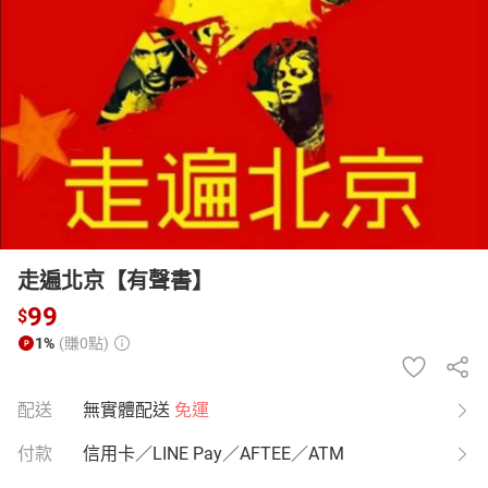
日本購物
電子/紙本書
HOT
走遍北京【有聲書】
99
$
1%
(賺0點)
配送
無實體配送
免運
付款
信用卡／LINE Pay／AFTEE／ATM