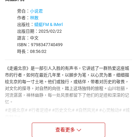
旁白：
小说君
作者：
林散
出版社：
蜻蜓FM & iMerl
出版日期：2025/02/22
語言：中文
ISBN：9798347740499
時長：08:56:02
《走遍北京》是一部引人入胜的有声书，它讲述了一群热爱这座城
市的行者，如何在最近几年里，以脚步为笔，以心灵为墨，细细描
绘北京的每一寸土地。他们或独行，或结伴，带着对历史的敬畏，
对文化的探寻，对自然的向往，踏上这场独特的旅程。山川壮丽，
河流潺潺，禅林幽静，每一处风景都留下了他们的足迹和深深的记
忆。
#走遍北京# #行者足迹# #历史文化# #自然风光# #心灵触动# #城
市魅力#
他们走过古老的胡同，聆听岁月的低语；他们登上长城，感受千年
查看更多
的风霜；他们漫步在颐和园，品味皇家园林的韵味。每一次的驻