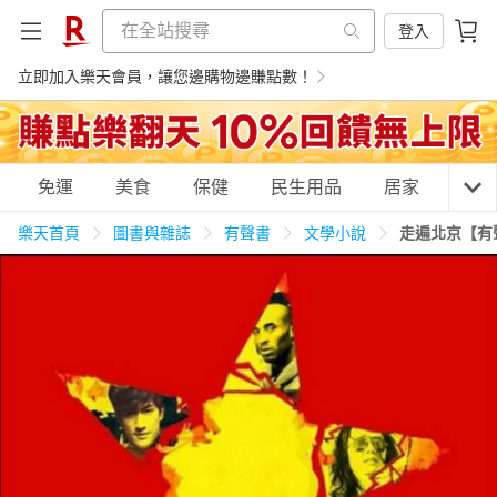
登入
立即加入樂天會員，讓您邊購物邊賺點數！
購物網分類
免運
美食
保健
民生用品
居家
3C
樂天首頁
圖書與雜誌
有聲書
文學小說
走遍北京【有
天天免運
美食蛋糕
養生保健
民生用品
居家生活
3C家電
運動休閒
親子玩具
女裝
男裝
化妝保養
情趣用品