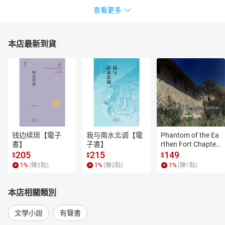
查看更多
本店最新到貨
钱边续琐【電子
我与南水北调【電
Phantom of the Ea
書】
子書】
rthen Fort Chapter
 4【有聲書】
205
215
149
$
$
$
1
%
(賺
2
點)
1
%
(賺
2
點)
1
%
(賺
1
點)
本店相關類別
文學小說
有聲書