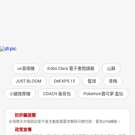
uv直噴機
Kobo Clara 電子書閱讀器
山蘇
JUST BLOOM
Dell XPS 15
籃球
青梅
小腿按摩機
COACH 後背包
Pokemon寶可夢 盒玩
防詐騙提醒
台灣樂天市場與店家不會主動致電要求解除分期付款、要求ATM轉帳。
政策宣導