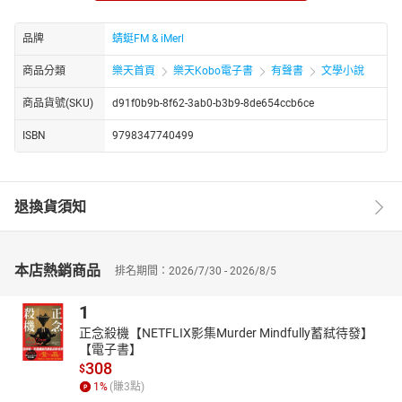
足，都是一次心灵的触动，每一次的回忆，都是对这座城市深深的
眷恋。
品牌
蜻蜓FM & iMerl
这是一部关于行走、探索与发现的故事，它让我们看到了北京的另
一面，感受到了这座城市独有的魅力与温度。
商品分類
樂天首頁
樂天Kobo電子書
有聲書
文學小說
https://youtube.com/@tianxiagushi?si=ZstiltPoiwO0g4fT
商品貨號(SKU)
d91f0b9b-8f62-3ab0-b3b9-8de654ccb6ce
http://www.youtube.com/channel/UC2yhCURng4uUj_phEqZwKig/
ISBN
9798347740499
退換貨須知
本店熱銷商品
排名期間：2026/7/30 - 2026/8/5
1
正念殺機【NETFLIX影集Murder Mindfully蓄弒待發】
【電子書】
308
$
1
%
(賺
3
點)