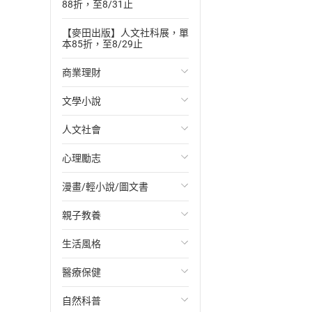
88折，至8/31止
【麥田出版】人文社科展，單
本85折，至8/29止
商業理財
文學小說
投資理財
人文社會
經濟/趨勢
歐美文學
心理勵志
財務/金融
日本文學
國際關係
漫畫/輕小說/圖文書
管理/領導
韓國文學
政治
心靈成長/情緒
親子教養
職場工作術
華文文學
社會科學
人際關係
輕小說
生活風格
成功法
經典文學
台灣/中國歷史
兩性關係
奇幻/科幻
教育現場
醫療保健
行銷/廣告
成長/家庭生活小說
日/韓歷史
心理學
愛情故事
兒童文學/故事
飲食/食譜
自然科普
傳記
懸疑/推理小說
其他歷史/史學
職場/社會寫實
兒童科普/學習
健身/美顏
健康/養生