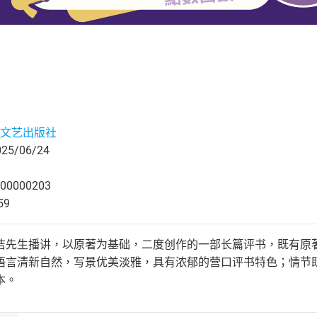
文艺出版社
5/06/24
00000203
59
洁先生播讲，以原著为基础，二度创作的一部长篇评书，既有原
语言清新自然，写景优美淡雅，具有浓郁的营口评书特色；情节
本。