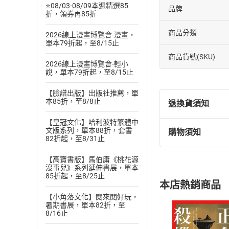
⭐08/03-08/09本週精選85
品牌
折，領券再85折
商品分類
2026線上漫畫博覽會-漫畫，
單本79折起，至8/15止
商品貨號(SKU)
2026線上漫畫博覽會-輕小
說，單本79折起，至8/15止
【臉譜出版】出版社推薦，單
本85折，至8/8止
退換貨須知
【皇冠文化】哈利波特繁體中
文版系列，單本88折，套書
購物須知
退換貨規定：
82折起，至8/31止
(
一
)
依
消費
【高寶書版】馬伯庸《桃花源
內容或一經提
沒事兒》系列延伸書展，單本
購書須知
定。
85折起，至8/25止
本店熱銷商品
(
二
)
消費者
【小角落文化】閱來閱好玩，
且已下載
/
存
暑期書展，單本82折，至
挑選
商
8/16止
退貨方式：您
Choose
貨」，本店鋪