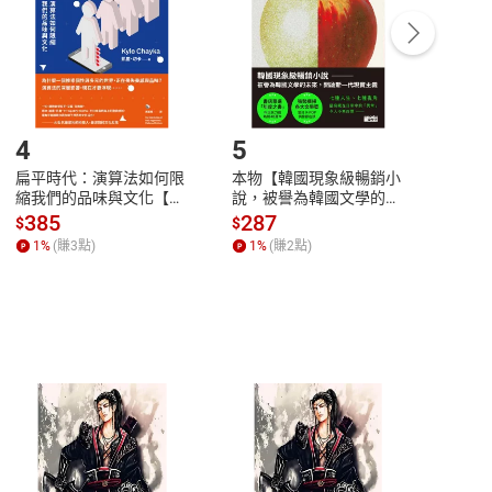
/退貨。
登入帳號，下載書籍後看書
4
5
6
扁平時代：演算法如何限
本物【韓國現象級暢銷小
蛋白
縮我們的品味與文化【電
說，被譽為韓國文學的未
版）─
子書】
來】【電子書】
秘密
385
287
24
$
$
$
一本
1
%
(賺
3
點)
1
%
(賺
2
點)
1
%