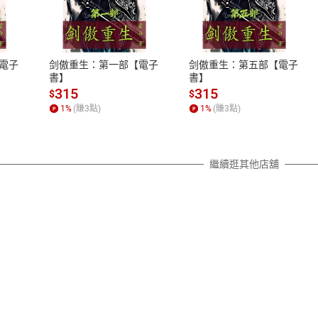
式
退換貨規範
、LINE PAY、AFTEE
本店是否提供消費者保護法七日猶
之權利，遽消費者保護法及通訊交
電子
剑傲重生：第一部【電子
剑傲重生：第五部【電子
除權合理例外情事適用準則，依商
書】
書】
質各有不同規定。詳細退換貨說明
315
315
$
$
照各商品說明。
1
%
(賺
3
點)
1
%
(賺
3
點)
詳細說明
繼續逛其他店舖