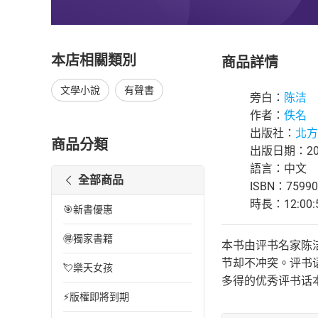
本店相關類別
商品詳情
文學小說
有聲書
旁白：
陈洁
作者：
佚名
出版社：
北方
商品分類
出版日期：202
語言：中文
全部商品
ISBN：75990
時長：12:00:
🎯新書優惠
🉐獨家書籍
本书由评书名家陈
节却不冲突。评书
💘樂天女孩
多得的优秀评书话
⚡版權即將到期