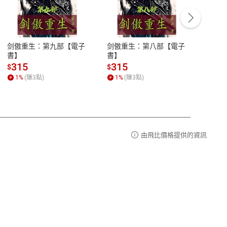
客服資訊
豫期
服務時間：週一到週五 10:00-12:00、
易解
13:00-17:00 (國定假日及例假日休息)
剑傲重生：第九部【電子
剑傲重生：第八部【電子
潜水史
品性
客服電話：0080-1857077
書】
書】
andari
al) Sc
請參
客服信箱：
聯絡店家
315
315
13
$
$
$
r【電
1
%
(賺
3
點)
1
%
(賺
3
點)
1
%
由飛比價格提供的資訊