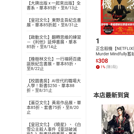
【大牌出版 x 一起來出版】全
請注意，樂天
書系，單本85折，至8/13止
購書後，
【皇冠文化】東野圭吾紀念書
展，單本85折起，至8/31止
Step1
【啟動文化】翻轉思維的練習
1
－《利他》延伸書展，單本
85折，至8/14止
正念殺機【NETFLI
Murder Mindfully
【橡樹林文化】一行禪師百歲
發】【電子書】
308
$
誕辰紀念書展，單本85折，
1
%
(賺
3
點)
至8/22止
【校園書房】AI世代的職場大
人學！新書$250、單本88
折，至8/31止
本店最新到貨
【蓋亞文化】黃易作品展，單
本85折、套書75折，至8/20
止
【皇冠文化】《曉星》、《白
雪公主殺人事件【童話破滅