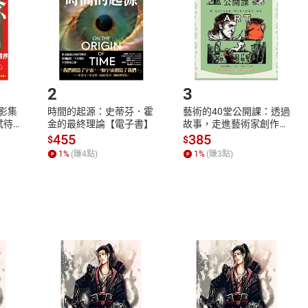
市場須以整筆訂單為單位進行取消/退貨，恕無法以單支商品取消
如何開始使用？
.選擇閱讀載具
Step2.
2
3
X影集
時間的起源：史蒂芬．霍
藝術的40堂公開課：透過
蓄弒待
金的最終理論【電子書】
故事，走進藝術家創作現
場，看藝術如何誕生、如
455
385
$
$
何形塑人類生活【電子
1
%
(賺
4
點)
1
%
(賺
3
點)
書】