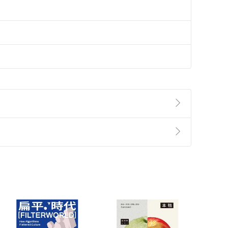
準則
第
2
條第
5
款之規定，「非以有形媒介提供之數位
，不適用消保法第
19
條第
1
項七日內無條件退貨之規
非以有形媒介提供之數位內容，消費者同意若訂購後
付款
方式
完成
訂單
中點選「瀏覽訂單明細」
>
「申請取消訂單
/
退
Payment
Complete