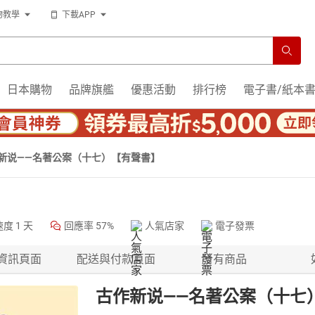
物教學
下載APP
日本購物
品牌旗艦
優惠活動
排行榜
電子書/紙本
新说——名著公案（十七）【有聲書】
速度
1 天
回應率
57%
人氣店家
電子發票
資訊頁面
配送與付款頁面
所有商品
古作新说——名著公案（十七