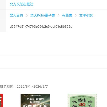
北方文艺出版社
樂天首頁
樂天Kobo電子書
有聲書
文學小說
d9547d51-747f-3e06-b2c9-dcf01c86392d
者保護法
第
19
條第
1
項後段
暨
通訊交易解除權合理例外情事適用
供即為完成之線上服務，經消費者事先同意始提供。」 之商品
排名期間：2026/8/1 - 2026/8/7
訂購本店鋪之商品即代表知悉本店鋪所銷售之商品為電子書，屬
取電子書，不得請求退貨退款。
品
放入
購物車
登入
帳號
欲取消訂單或辦理退貨時，請登入樂天市場，並於「我的訂單」
Shopping cart
Login
將依您的申請進行審核，待審核通過後將為您辦理退款事宜。