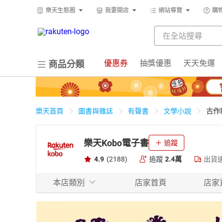
樂天生態圈
我要開店
網站導覽
購
優惠券
抽獎優惠
天天免運
商品分類
古作
樂天首頁
圖書與雜誌
有聲書
文學小說
樂天Kobo電子書
追蹤
4.9
(2188)
追蹤
2.4萬
出貨
本店類別
店家首頁
店家