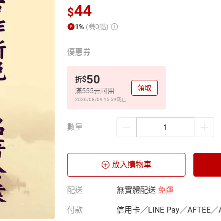
44
$
1%
(賺0點)
優惠券
50
$
折
領取
滿555元可用
2026/08/09 15:59
截止
數量
放入購物車
配送
無實體配送
免運
付款
信用卡／LINE Pay／AFTEE／