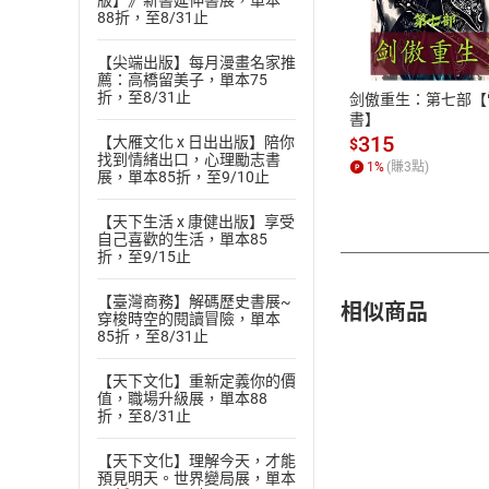
版】》新書延伸書展，單本
付款方
88折，至8/31止
ATM轉帳、信用卡
【尖端出版】每月漫畫名家推
薦：高橋留美子，單本75
折，至8/31止
剑傲重生：第七部【
書】
315
【大雁文化 x 日出出版】陪你
$
找到情緒出口，心理勵志書
1
%
(賺
3
點)
展，單本85折，至9/10止
【天下生活 x 康健出版】享受
自己喜歡的生活，單本85
折，至9/15止
【臺灣商務】解碼歷史書展~
相似商品
穿梭時空的閱讀冒險，單本
85折，至8/31止
【天下文化】重新定義你的價
值，職場升級展，單本88
折，至8/31止
【天下文化】理解今天，才能
預見明天。世界變局展，單本