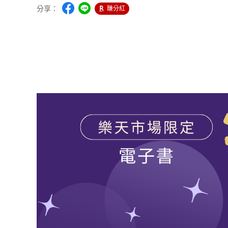
分享：
賺分紅