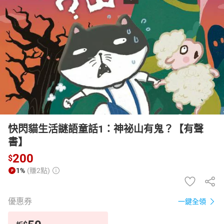
日本購物
電子/紙本書
HOT
快閃貓生活謎語童話1：神祕山有鬼？【有聲
書】
200
$
1%
(賺2點)
優惠券
一鍵全領