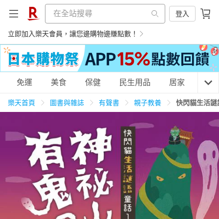
登入
立即加入樂天會員，讓您邊購物邊賺點數！
購物網分類
免運
美食
保健
民生用品
居家
3C
樂天首頁
圖書與雜誌
有聲書
親子教養
快閃貓生活謎
天天免運
美食蛋糕
養生保健
民生用品
居家生活
3C家電
運動休閒
親子玩具
女裝
男裝
化妝保養
情趣用品