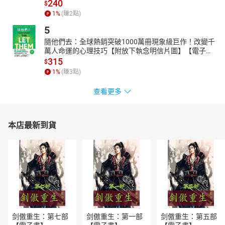
240
$
1
%
(賺
2
點)
5
隨他們去：全球熱銷突破1000萬冊現象級巨作！改變千
萬人命運的心理技巧【附放下執念明信片圖】【電子
書】
315
$
1
%
(賺
3
點)
查看更多
本店最新到貨
剑傲重生：第七部
剑傲重生：第一部
剑傲重生：第五部