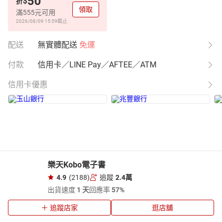
50
$
折
領取
滿555元可用
2026/08/09 15:59
截止
配送
無實體配送
免運
付款
信用卡／LINE Pay／AFTEE／ATM
信用卡優惠
樂天Kobo電子書
4.9
(2188)
追蹤
2.4萬
出貨速度
1 天
回應率
57%
追蹤店家
逛店舖