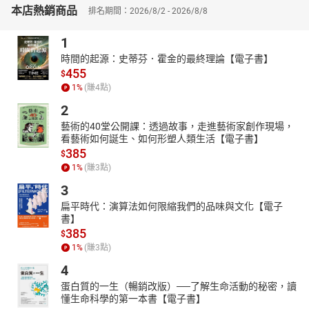
繪者簡介
本店熱銷商品
排名期間：2026/8/2 - 2026/8/8
水腦
1
大葉大學視覺傳達設計系畢業，誤入歧途進出版社工作。因為太喜
歡書又做著相關的事，於是變成像是熱愛上班的傢伙。她歸類自己
時間的起源：史蒂芬．霍金的最終理論【電子書】
455
是（寬鬆定義下的）藝術家，在她歪斜的價值觀裡，有了這個頭銜
$
1
%
(賺
4
點)
就可以做許多任性快活的事情。
作品散見於雜誌和書籍，較具代表性的是《火龍家庭故事集》、
2
《小火龍棒球隊》、《小火龍便利商店》，得過開卷好書獎。《找
藝術的40堂公開課：透過故事，走進藝術家創作現場，
東西》是她第一次自編自導自演的作品，繼續以一種妖孽四出的姿
看藝術如何誕生、如何形塑人類生活【電子書】
態闖蕩江湖。
385
$
1
%
(賺
3
點)
3
扁平時代：演算法如何限縮我們的品味與文化【電子
書】
385
$
1
%
(賺
3
點)
4
蛋白質的一生（暢銷改版）──了解生命活動的秘密，讀
懂生命科學的第一本書【電子書】