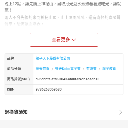
晚上12點，誰先爬上神祕山，舀取月光湖水煮熟蕃薯湯吃光，誰就
贏！
兩人不分先後的來到神祕山頂，山上冷風陣陣，還有奇怪的嘰喳聲
傳來，恐怖氛圍爆表，
但他們誰也不肯示弱，立刻舀水煮湯。
15分鐘過去了……30分鐘過去了……45分鐘過去了……
查看更多
為什麼蕃薯還是煮、不、熟！難道神祕山上真的還有鬼作怪嗎？……
快閃貓和帥帥馬全身都冒起冷汗……
品牌
親子天下股份有限公司
到底為什麼會這樣呢？請繼續聽下去！讓咕狗來為你解答吧！
商品分類
樂天首頁
樂天Kobo電子書
有聲書
親子教養
作者簡介
顏志豪
商品貨號(SKU)
d96ddcfa-afe8-3043-ab0d-ef4cb1dadb13
兒童文學博士，有個天馬行空，沒人知道他在想什麼的腦袋。
ISBN
9786263059580
曾獲得牧笛獎、九歌現代少兒文學獎，秀威青少年文學獎、教育部
文藝創作獎等獎項。作品常發表於報章雜誌，出版品包括小說、童
話、橋梁書、兒歌與繪本。作品有：《插頭小豬1：停電星球》、
《唱兒歌學注音》、《一個傻蛋賣香屁》、《夢遊》、《神跳牆小
退換貨須知
說系列》等。
粉絲專頁：顏志豪的童書好棒塞。