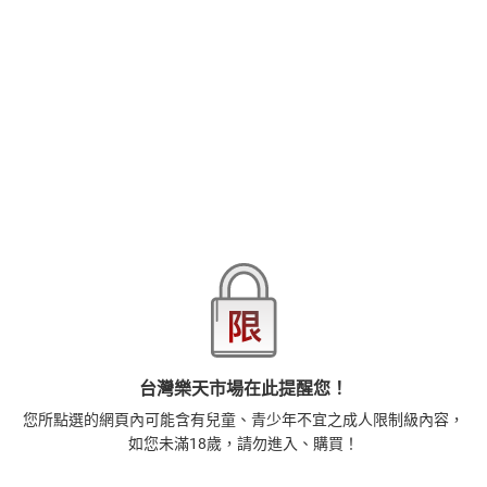
查看更多
他生於戰火未歇的年代，成長於政治風暴之中。中學時期的他在抗
戰歲月中成為流亡學生，與堂哥流落重慶街頭，飽嘗漂泊與飢寒。
其後進入社會教育學院求學，結識志同道合的朋友，並組成「七君
品牌
獨立作家
子」，其中包括日後成為臺灣知名電影導演的李行；也在這段時期
遇見了妻子，也就是後來成為中國知名兒童劇演員的方掬芬。隨著
商品分類
樂天首頁
樂天Kobo電子書
18+成人
寫真攝影
國共內戰爆發，時代洪流推動他踏上革命之路，懷抱理想與信念，
走向他所期待的未來。
商品貨號(SKU)
d9a4fa0b-506a-315d-8855-4e22651c6887
然而世事難料。未來等待他的，是被劃為「右派」的動盪歲月，到
ISBN
9786267565414
北大荒勞改六年的冰雪荒原；從劇場燈火下的創作熱情，到文化大
革命陰影籠罩與改革開放時代的劇烈轉折，他的一生，既是一位戲
劇人的奮鬥史，也是一代知識分子的精神側寫。
退換貨須知
本書回溯至1950年前後時，因作者辭世而止筆於此。然而書中另收
錄多篇重要文章——既有從事文藝工作的回憶，也有流放北大荒時九
死一生的驚險經歷，以及多年後重返舊地的深沉感懷。這些補篇使
其生命軌跡更加完整，也讓那段歷史獲得多一重真實而珍貴的見
本店熱銷商品
排名期間：2026/8/3 - 2026/8/9
證。
台灣樂天市場在此提醒您！
1
您所點選的網頁內可能含有兒童、青少年不宜之成人限制級內容，
藝術的40堂公開課：透過故事，走進藝術家創作現場，
如您未滿18歲，請勿進入、購買！
看藝術如何誕生、如何形塑人類生活【電子書】
385
$