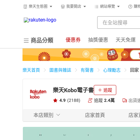
樂天生態圈
我要開店
網站導覽
購
優惠券
抽獎優惠
天天免運
商品分類
回家
樂天首頁
圖書與雜誌
有聲書
心理勵志
樂天Kobo電子書
追蹤
4.9
(2188)
追蹤
2.4萬
出貨
本店類別
店家首頁
店家