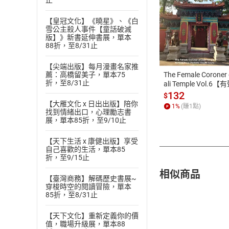
止
【皇冠文化】《曉星》、《白
雪公主殺人事件【童話破滅
付款方
版】》新書延伸書展，單本
88折，至8/31止
ATM轉帳、信用卡
【尖端出版】每月漫畫名家推
The Female Coroner 
薦：高橋留美子，單本75
折，至8/31止
ali Temple Vol.6【
書】
132
$
【大雁文化 x 日出出版】陪你
1
%
(賺
1
點)
找到情緒出口，心理勵志書
展，單本85折，至9/10止
【天下生活 x 康健出版】享受
自己喜歡的生活，單本85
折，至9/15止
相似商品
【臺灣商務】解碼歷史書展~
穿梭時空的閱讀冒險，單本
85折，至8/31止
【天下文化】重新定義你的價
值，職場升級展，單本88