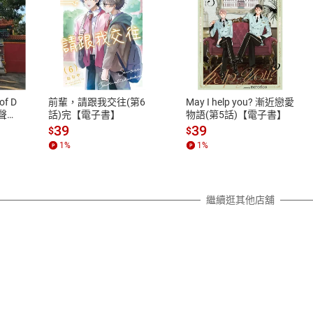
式
退換貨規範
、LINE PAY、AFTEE
本店是否提供消費者保護法七日猶
之權利，遽消費者保護法及通訊交
of D
前輩，請跟我交往(第6
May I help you? 漸近戀愛
除權合理例外情事適用準則，依商
有聲
話)完【電子書】
物語(第5話)【電子書】
質各有不同規定。詳細退換貨說明
39
39
$
$
照各商品說明。
1
%
1
%
詳細說明
繼續逛其他店舖