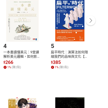
付款
方式
完成
訂單
中點選「瀏覽訂單明細」
>
「申請取消訂單
/
退
Payment
Complete
/退貨。
登入帳號，下載書籍後看書
4
5
6
一本書讀懂美元：9堂課
扁平時代：演算法如何限
本物
解析美元邏輯，如何影響
縮我們的品味與文化【電
說，
全球經濟和每個人的投資
子書】
來】
266
385
28
$
$
$
【電子書】
1
%
(賺
2
點)
1
%
(賺
3
點)
1
%