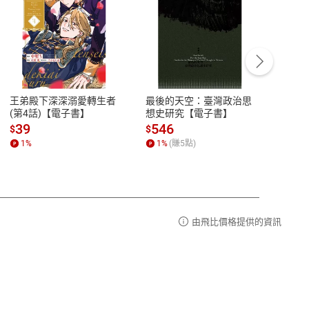
客服資訊
豫期
服務時間：週一到週五 10:00-12:00、
易解
13:00-17:00 (國定假日及例假日休息)
王弟殿下深深溺愛轉生者
最後的天空：臺灣政治思
鬼島
品性
客服電話：0080-1857077
(第4話)【電子書】
想史研究【電子書】
小事
請參
客服信箱：
聯絡店家
39
546
33
$
$
$
1
%
1
%
(賺
5
點)
1
%
由飛比價格提供的資訊