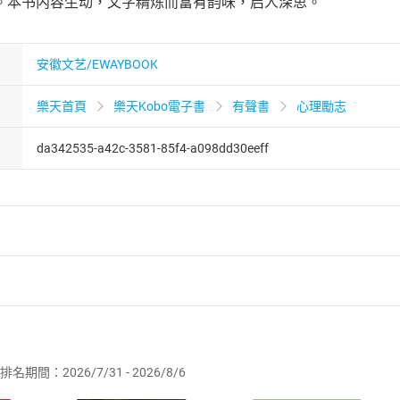
。本书内容生动，文字精炼而富有韵味，启人深思。
安徽文艺/EWAYBOOK
樂天首頁
樂天Kobo電子書
有聲書
心理勵志
da342535-a42c-3581-85f4-a098dd30eeff
者保護法
第
19
條第
1
項後段
暨
通訊交易解除權合理例外情事適用
供即為完成之線上服務，經消費者事先同意始提供。」 之商品
排名期間：2026/7/31 - 2026/8/6
訂購本店鋪之商品即代表知悉本店鋪所銷售之商品為電子書，屬
取電子書，不得請求退貨退款。