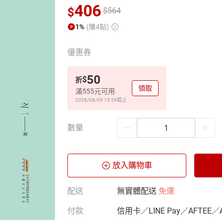
406
$
$
564
1%
(賺4點)
優惠券
50
$
折
領取
滿555元可用
2026/08/09 15:59
截止
數量
放入購物車
配送
無實體配送
免運
付款
信用卡／LINE Pay／AFTEE／