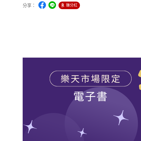
分享：
賺分紅