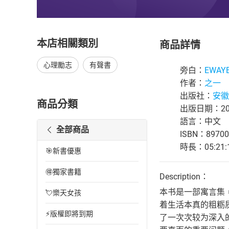
本店相關類別
商品詳情
心理勵志
有聲書
旁白：
EWAY
作者：
之一
出版社：
安徽
商品分類
出版日期：202
語言：中文
全部商品
ISBN：89700
時長：05:21:
🎯新書優惠
🉐獨家書籍
Description：
本书是一部寓言集
💘樂天女孩
着生活本真的粗粝
⚡版權即將到期
了一次次较为深入