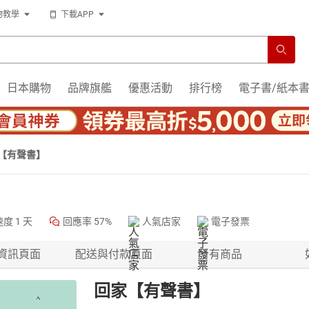
物教學
下載APP
日本購物
品牌旗艦
優惠活動
排行榜
電子書/紙本
【有聲書】
速度
1 天
回應率
57%
人氣店家
電子發票
資訊頁面
配送與付款頁面
所有商品
回家【有聲書】