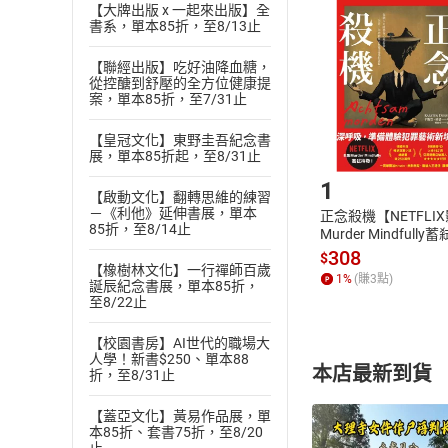
挑選
商
【大牌出版 x 一起來出版】全
書系，單本85折，至8/13止
退貨方式：您
Choose
貨」，本店鋪
【聯經出版】吃好油降血糖，
請注意，樂天
從控醣到舒壓的全方位健康提
購書後，
案，單本85折，至7/31止
【皇冠文化】東野圭吾紀念書
Step1
展，單本85折起，至8/31止
1
【啟動文化】翻轉思維的練習
－《利他》延伸書展，單本
正念殺機【NETFLI
85折，至8/14止
Murder Mindfully
發】【電子書】
308
$
【橡樹林文化】一行禪師百歲
1
%
(賺
3
點)
誕辰紀念書展，單本85折，
至8/22止
【校園書房】AI世代的職場大
人學！新書$250、單本88
本店最新到貨
折，至8/31止
【蓋亞文化】黃易作品展，單
本85折、套書75折，至8/20