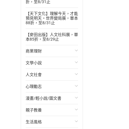
折，至8/31止
【天下文化】理解今天，才能
預見明天。世界變局展，單本
88折，至8/31止
【麥田出版】人文社科展，單
本85折，至8/29止
商業理財
文學小說
投資理財
人文社會
經濟/趨勢
歐美文學
心理勵志
財務/金融
日本文學
國際關係
漫畫/輕小說/圖文書
管理/領導
韓國文學
政治
心靈成長/情緒
親子教養
職場工作術
華文文學
社會科學
人際關係
輕小說
生活風格
成功法
經典文學
台灣/中國歷史
兩性關係
奇幻/科幻
教育現場