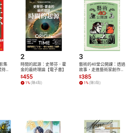
品
放入
購物車
登入
帳號
欲取消訂單或辦理退貨時，請登入樂天市場，並於「我的訂單」
Shopping cart
Login
將依您的申請進行審核，待審核通過後將為您辦理退款事宜。
市場須以整筆訂單為單位進行取消/退貨，恕無法以單支商品取消
如何開始使用？
.選擇閱讀載具
Step2.
2
3
X影集
時間的起源：史蒂芬．霍
藝術的40堂公開課：透過
蓄弒待
金的最終理論【電子書】
故事，走進藝術家創作現
場，看藝術如何誕生、如
455
385
$
$
何形塑人類生活【電子
1
%
(賺
4
點)
1
%
(賺
3
點)
書】