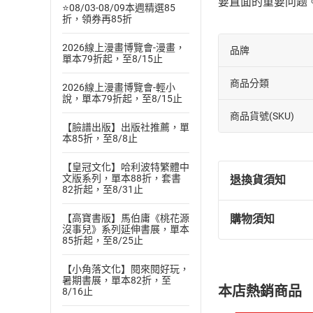
要直面的重要问题
⭐08/03-08/09本週精選85
折，領券再85折
2026線上漫畫博覽會-漫畫，
品牌
單本79折起，至8/15止
商品分類
2026線上漫畫博覽會-輕小
說，單本79折起，至8/15止
商品貨號(SKU)
【臉譜出版】出版社推薦，單
本85折，至8/8止
【皇冠文化】哈利波特繁體中
文版系列，單本88折，套書
退換貨須知
82折起，至8/31止
【高寶書版】馬伯庸《桃花源
購物須知
退換貨規定：
沒事兒》系列延伸書展，單本
85折起，至8/25止
(
一
)
依
消費
內容或一經提
【小角落文化】閱來閱好玩，
購書須知
定。
暑期書展，單本82折，至
本店熱銷商品
8/16止
(
二
)
消費者
且已下載
/
存