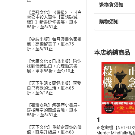
止
退換貨須知
【皇冠文化】《曉星》、《白
雪公主殺人事件【童話破滅
購物須知
版】》新書延伸書展，單本
退換貨規定：
88折，至8/31止
(
一
)
依
消費
【尖端出版】每月漫畫名家推
內容或一經提
薦：高橋留美子，單本75
購書須知
定。
折，至8/31止
本店熱銷商品
(
二
)
消費者
【大雁文化 x 日出出版】陪你
且已下載
/
存
挑選
商
找到情緒出口，心理勵志書
退貨方式：您
展，單本85折，至9/10止
Choose
貨」，本店鋪
【天下生活 x 康健出版】享受
請注意，樂天
自己喜歡的生活，單本85
購書後，
折，至9/15止
【臺灣商務】解碼歷史書展~
Step1
穿梭時空的閱讀冒險，單本
85折，至8/31止
1
【天下文化】重新定義你的價
正念殺機【NETFLI
值，職場升級展，單本88
Murder Mindfully