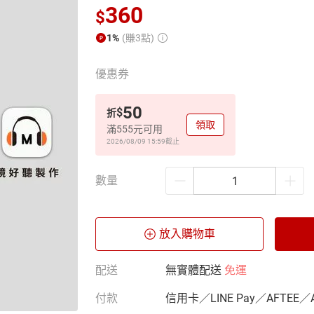
360
$
1%
(賺3點)
優惠券
50
$
折
領取
滿555元可用
2026/08/09 15:59
截止
數量
放入購物車
配送
無實體配送
免運
付款
信用卡／LINE Pay／AFTEE／