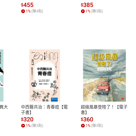
場，看藝術如何誕生、如
455
385
$
$
何形塑人類生活【電子
1
%
(賺
4
點)
1
%
(賺
3
點)
書】
式
退換貨規範
、LINE PAY、AFTEE
本店是否提供消費者保護法七日猶
之權利，遽消費者保護法及通訊交
異大
中西醫共治：青春痘【電
超級風暴登陸了！【電子
除權合理例外情事適用準則，依商
子書】
書】
質各有不同規定。詳細退換貨說明
320
360
$
$
照各商品說明。
1
%
(賺
3
點)
1
%
(賺
3
點)
詳細說明