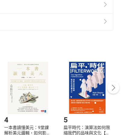
準則
第
2
條第
5
款之規定，「非以有形媒介提供之數位
，不適用消保法第
19
條第
1
項七日內無條件退貨之規
非以有形媒介提供之數位內容，消費者同意若訂購後
付款
方式
完成
訂單
中點選「瀏覽訂單明細」
>
「申請取消訂單
/
退
Payment
Complete
/退貨。
登入帳號，下載書籍後看書
4
5
6
一本書讀懂美元：9堂課
扁平時代：演算法如何限
本物
解析美元邏輯，如何影響
縮我們的品味與文化【電
說，