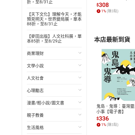
折，至8/31止
發】【電子書】
308
$
1
%
(賺
3
點)
【天下文化】理解今天，才能
預見明天。世界變局展，單本
88折，至8/31止
【麥田出版】人文社科展，單
本店最新到貨
本85折，至8/29止
商業理財
文學小說
投資理財
人文社會
經濟/趨勢
歐美文學
付款方
心理勵志
財務/金融
日本文學
國際關係
ATM轉帳、信用卡
漫畫/輕小說/圖文書
管理/領導
韓國文學
政治
心靈成長/情緒
鬼島．鬼導：臺灣靈
小事【電子書】
親子教養
職場工作術
華文文學
社會科學
人際關係
輕小說
336
$
1
%
(賺
3
點)
生活風格
成功法
經典文學
台灣/中國歷史
兩性關係
奇幻/科幻
教育現場