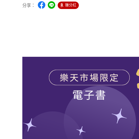
分享：
賺分紅