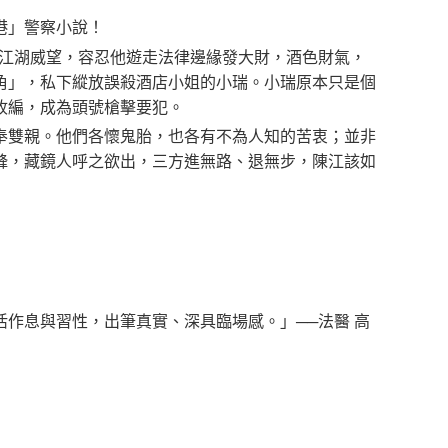
港」警察小說！
的江湖威望，容忍他遊走法律邊緣發大財，酒色財氣，
角」，私下縱放誤殺酒店小姐的小瑞。小瑞原本只是個
收編，成為頭號槍擊要犯。
奉雙親。他們各懷鬼胎，也各有不為人知的苦衷；並非
鋒，藏鏡人呼之欲出，三方進無路、退無步，陳江該如
作息與習性，出筆真實、深具臨場感。」──法醫 高