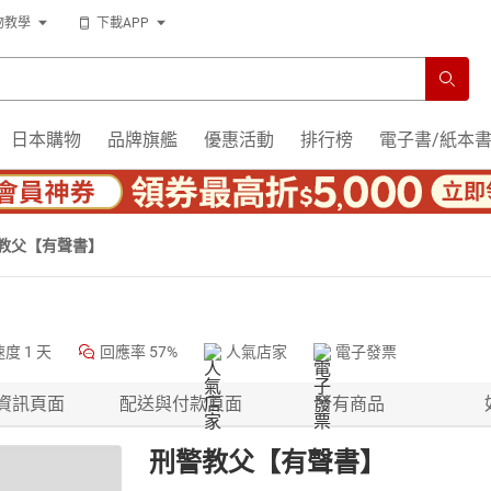
物教學
下載APP
日本購物
品牌旗艦
優惠活動
排行榜
電子書/紙本
教父【有聲書】
速度
1 天
回應率
57%
人氣店家
電子發票
資訊頁面
配送與付款頁面
所有商品
刑警教父【有聲書】