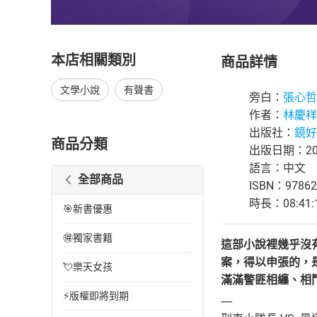
本店相關類別
商品詳情
文學小說
有聲書
旁白：
張心哲
作者：
林慶祥
出版社：
鏡好
商品分類
出版日期：202
語言：中文
全部商品
ISBN：97862
時長：08:41:
🎯新書優惠
🉐獨家書籍
這部小說裡幾乎沒
案，得以申張的，
💘樂天女孩
滿滿警匪相纏、相
⚡版權即將到期
----