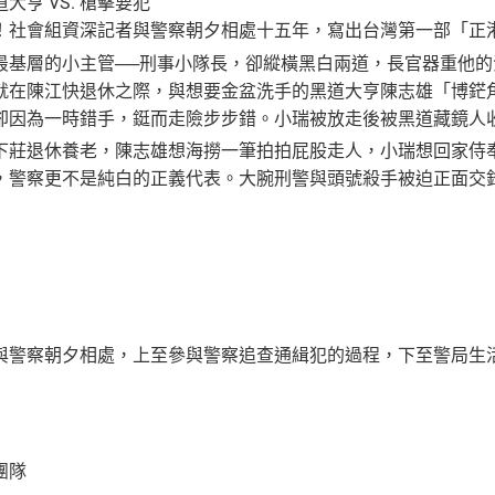
道大亨 VS. 槍擊要犯
！社會組資深記者與警察朝夕相處十五年，寫出台灣第一部「正
最基層的小主管──刑事小隊長，卻縱橫黑白兩道，長官器重他
就在陳江快退休之際，與想要金盆洗手的黑道大亨陳志雄「博鋩
卻因為一時錯手，鋌而走險步步錯。小瑞被放走後被黑道藏鏡人
下莊退休養老，陳志雄想海撈一筆拍拍屁股走人，小瑞想回家侍
，警察更不是純白的正義代表。大腕刑警與頭號殺手被迫正面交
與警察朝夕相處，上至參與警察追查通緝犯的過程，下至警局生活
團隊