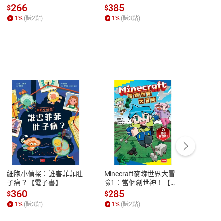
全球經濟和每個人的投資
子書】
來】
266
385
28
$
$
$
【電子書】
1
%
(賺
2
點)
1
%
(賺
3
點)
1
%
客服資訊
豫期
服務時間：週一到週五 10:00-12:00、
易解
13:00-17:00 (國定假日及例假日休息)
細胞小偵探：誰害菲菲肚
Minecraft麥塊世界大冒
小羱
品性
客服電話：0080-1857077
子痛？【電子書】
險1：當個創世神！【電
【電
子書】
請參
客服信箱：
聯絡店家
360
285
31
$
$
$
1
%
(賺
3
點)
1
%
(賺
2
點)
1
%