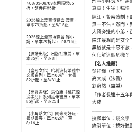
刑事小隊長 VS. 黑
⭐08/03-08/09本週精選85
真實！生猛！暢快
折，領券再85折
陳江，警察體制下
2026線上漫畫博覽會-漫畫，
無一不沾。然而，
單本79折起，至8/15止
大哥旁邊的小弟，
2026線上漫畫博覽會-輕小
陳江最想的是安全
說，單本79折起，至8/15止
黑道就是十惡不赦
【臉譜出版】出版社推薦，單
何化解這個危機？
本85折，至8/8止
【名人推薦】
【皇冠文化】哈利波特繁體中
吳祥輝（作家）
文版系列，單本88折，套書
高大成（法醫）
82折起，至8/31止
劉蔚然（監製）
【高寶書版】馬伯庸《桃花源
「作者長達十五年
沒事兒》系列延伸書展，單本
85折起，至8/25止
大成
-----------------
【小角落文化】閱來閱好玩，
授權單位：鏡文學
暑期書展，單本82折，至
8/16止
錄製單位：鏡好聽