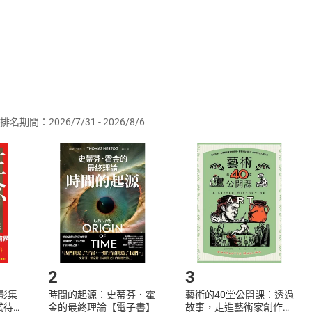
者保護法
第
19
條第
1
項後段
暨
通訊交易解除權合理例外情事適用
供即為完成之線上服務，經消費者事先同意始提供。」 之商品
排名期間：2026/7/31 - 2026/8/6
訂購本店鋪之商品即代表知悉本店鋪所銷售之商品為電子書，屬
取電子書，不得請求退貨退款。
品
放入
購物車
登入
帳號
欲取消訂單或辦理退貨時，請登入樂天市場，並於「我的訂單」
Shopping cart
Login
將依您的申請進行審核，待審核通過後將為您辦理退款事宜。
市場須以整筆訂單為單位進行取消/退貨，恕無法以單支商品取消
如何開始使用？
.選擇閱讀載具
Step2.
2
3
X影集
時間的起源：史蒂芬．霍
藝術的40堂公開課：透過
蓄弒待
金的最終理論【電子書】
故事，走進藝術家創作現