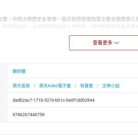
宜蘭，中興大學歷史系畢業。服兵役時曾獲陸軍文藝金獅獎第三
」新詩組佳作。台灣日報警政線十年經驗，轉任新聞局局長機要
桃捷經理，幾度來回，最後到鏡週刊社會組擔任資深記者，算是
寫出台灣第一部警察小說。
查看更多
擁有新聞業及表演藝術的雙重訓練，現為配音員、音樂劇演員、
鏡好聽
來》、《渭水春風》、《傾城記》等。於2020年加入鏡好聽學
個乾淨明亮的地方》、《我們的時代》、《薩提爾的守護之心》
樂天首頁
樂天Kobo電子書
有聲書
文學小說
們要在意美國？》、《八尺門的辯護人》、《殺戮的艱難》、《
《老窮奇幻紀事》、《沒口之河》、《給民主世代公務員的備忘
dadb2ac7-171b-327e-b01c-0a0f1dd02844
9786267440759