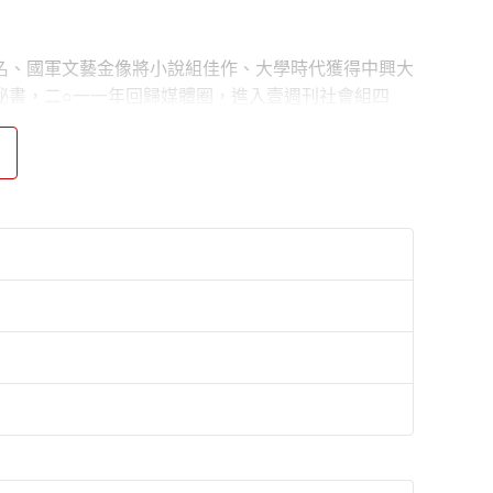
名、國軍文藝金像將小說組佳作、大學時代獲得中興大
祕書，二○一一年回歸媒體圈，進入壹週刊社會組四
「歸隊」，一生隨波逐流，長達十五年與警察朝夕相
影視演員及爵士歌手。劇場演出經歷有音樂劇《飲食男
院擔任聲音主播，在鏡好聽的有聲書作品有《師大公園
、《對話的力量》、《成為真正的人》、《山、雲與蕃
叛國者》、《童話世界》、《時代如何轉了彎》、《天
錄：轉型正義教育手冊》等。