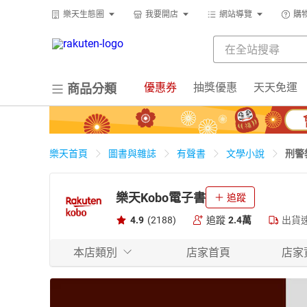
樂天生態圈
我要開店
網站導覽
購
優惠券
抽獎優惠
天天免運
商品分類
刑警
樂天首頁
圖書與雜誌
有聲書
文學小說
樂天Kobo電子書
追蹤
4.9
(2188)
追蹤
2.4萬
出貨
本店類別
店家首頁
店家