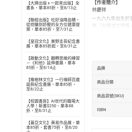
【作者簡介】
【大牌出版 x 一起來出版】全
書系，單本85折，至8/13止
林慶祥
一九六九年出生於
【聯經出版】吃好油降血糖，
從控醣到舒壓的全方位健康提
學「中興湖文學獎
案，單本85折，至7/31止
年，再度轉換跑道
處，以記者之眼，
【皇冠文化】東野圭吾紀念書
展，單本85折起，至8/31止
【主播簡介】
張心哲
【啟動文化】翻轉思維的練習
－《利他》延伸書展，單本
政大新聞系畢業，
85折，至8/14止
品牌
女》、《何日君再
【橡樹林文化】一行禪師百歲
地下社會》、《一
商品分類
誕辰紀念書展，單本85折，
人》、《為什麼我
至8/22止
橋上的魔術師》、
商品貨號(SKU)
【校園書房】AI世代的職場大
人學！新書$250、單本88
ISBN
折，至8/31止
【蓋亞文化】黃易作品展，單
本85折、套書75折，至8/20