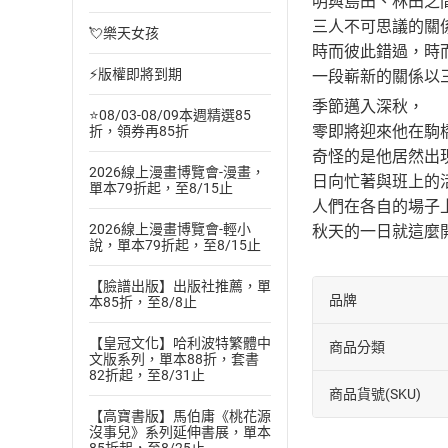
明與島田、林田之
三人不可思議的關
💘樂天女孩
時而彼此錯過，時
⚡版權即將到期
一段嶄新的關係以
季節邁入深秋，
⭐08/03-08/09本週精選85
零即將迎來他在駒
折，領券再85折
奇怪的是他居然出
2026線上漫畫博覽會-漫畫，
日向忙著與班上的
單本79折起，至8/15止
人們在各自的場子
2026線上漫畫博覽會-輕小
秋天的一日就這麼
說，單本79折起，至8/15止
【臉譜出版】出版社推薦，單
品牌
本85折，至8/8止
【皇冠文化】哈利波特繁體中
商品分類
文版系列，單本88折，套書
82折起，至8/31止
商品貨號(SKU)
【高寶書版】馬伯庸《桃花源
沒事兒》系列延伸書展，單本