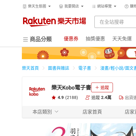
樂天生態圈
我要開店
網站導覽
購
優惠券
抽獎優惠
天天免運
商品分類
樂天首頁
圖書與雜誌
電子書
漫畫/輕小說/圖文
樂天Kobo電子書
追蹤
4.9
(2188)
追蹤
2.4萬
出貨
本店類別
店家首頁
店家