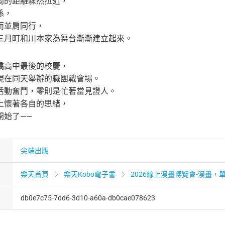
間的距離驟然拉近，
係，
而並肩同行，
三月町和川本家為舞台漸漸建立起來。
橋高中最後的校慶，
現在同天舉辦的職團戰會場。
活動奮鬥，零則是忙著當見證人。
上懷著各自的思緒，
開始了——
尖端出版
樂天首頁
樂天Kobo電子書
2026線上漫畫博覽會-漫畫，單
db0e7c75-7dd6-3d10-a60a-db0cae078623