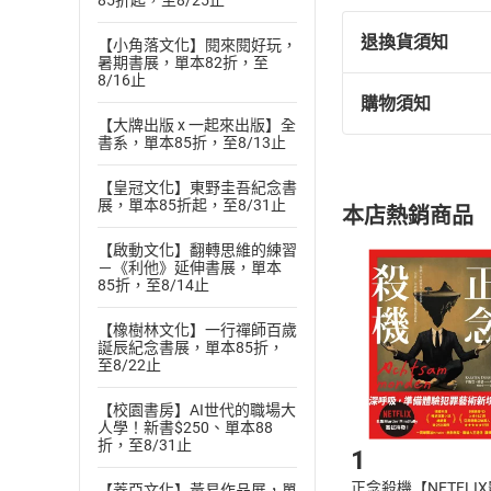
85折起，至8/25止
退換貨須知
【小角落文化】閱來閱好玩，
暑期書展，單本82折，至
8/16止
購物須知
退換貨規定：
【大牌出版 x 一起來出版】全
(
一
)
依
消費
書系，單本85折，至8/13止
內容或一經提
【皇冠文化】東野圭吾紀念書
購書須知
定。
展，單本85折起，至8/31止
本店熱銷商品
(
二
)
消費者
且已下載
/
存
【啟動文化】翻轉思維的練習
挑選
商
－《利他》延伸書展，單本
退貨方式：您
85折，至8/14止
Choose
貨」，本店鋪
【橡樹林文化】一行禪師百歲
請注意，樂天
誕辰紀念書展，單本85折，
購書後，
至8/22止
【校園書房】AI世代的職場大
Step1
人學！新書$250、單本88
折，至8/31止
1
正念殺機【NETFLI
【蓋亞文化】黃易作品展，單