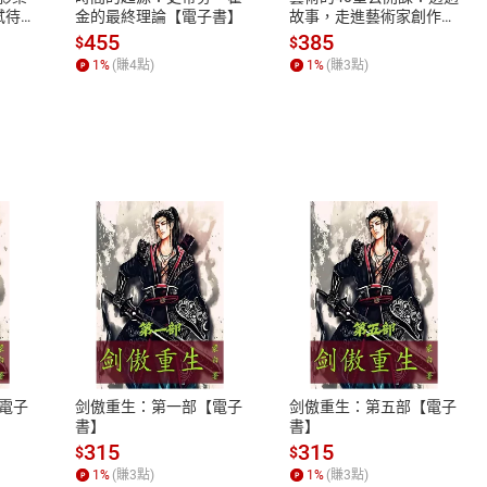
蓄弒待
金的最終理論【電子書】
故事，走進藝術家創作現
場，看藝術如何誕生、如
455
385
$
$
何形塑人類生活【電子
1
%
(賺
4
點)
1
%
(賺
3
點)
書】
式
退換貨規範
、LINE PAY、AFTEE
本店是否提供消費者保護法七日猶
之權利，遽消費者保護法及通訊交
電子
剑傲重生：第一部【電子
剑傲重生：第五部【電子
除權合理例外情事適用準則，依商
書】
書】
質各有不同規定。詳細退換貨說明
315
315
$
$
照各商品說明。
1
%
(賺
3
點)
1
%
(賺
3
點)