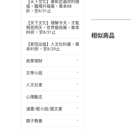
【天下文化】重新定義你的價
值，職場升級展，單本88
折，至8/31止
【天下文化】理解今天，才能
預見明天。世界變局展，單本
88折，至8/31止
相似商品
【麥田出版】人文社科展，單
本85折，至8/29止
商業理財
文學小說
投資理財
人文社會
經濟/趨勢
歐美文學
心理勵志
財務/金融
日本文學
國際關係
漫畫/輕小說/圖文書
管理/領導
韓國文學
政治
心靈成長/情緒
親子教養
職場工作術
華文文學
社會科學
人際關係
輕小說