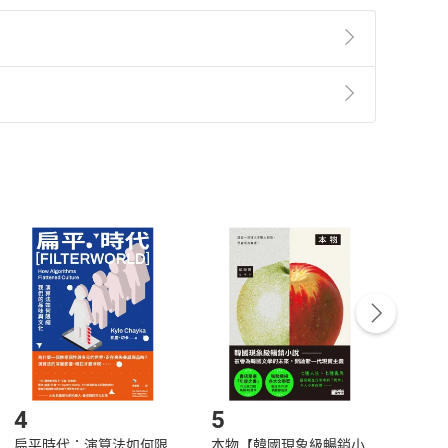
準則
第
2
條第
5
款之規定，「非以有形媒介提供之數位
，不適用消保法第
19
條第
1
項七日內無條件退貨之規
非以有形媒介提供之數位內容，消費者同意若訂購後
付款
方式
完成
訂單
中點選「瀏覽訂單明細」
>
「申請取消訂單
/
退
Payment
Complete
/退貨。
登入帳號，下載書籍後看書
4
5
6
扁平時代：演算法如何限
本物【韓國現象級暢銷小
蛋白