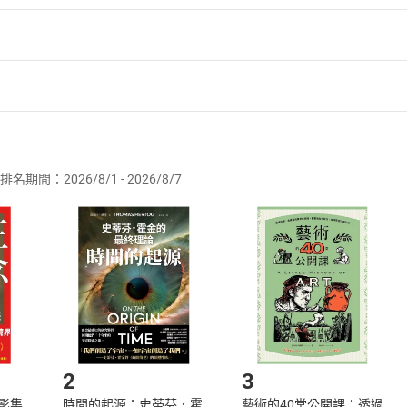
者保護法
第
19
條第
1
項後段
暨
通訊交易解除權合理例外情事適用
供即為完成之線上服務，經消費者事先同意始提供。」 之商品
排名期間：2026/8/1 - 2026/8/7
訂購本店鋪之商品即代表知悉本店鋪所銷售之商品為電子書，屬
取電子書，不得請求退貨退款。
品
放入
購物車
登入
帳號
欲取消訂單或辦理退貨時，請登入樂天市場，並於「我的訂單」
Shopping cart
Login
將依您的申請進行審核，待審核通過後將為您辦理退款事宜。
市場須以整筆訂單為單位進行取消/退貨，恕無法以單支商品取消
如何開始使用？
.選擇閱讀載具
Step2.
2
3
X影集
時間的起源：史蒂芬．霍
藝術的40堂公開課：透過