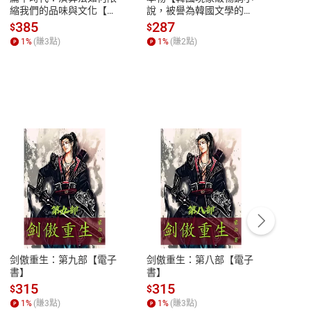
縮我們的品味與文化【電
說，被譽為韓國文學的未
版）─
子書】
來】【電子書】
秘密
385
287
24
$
$
$
一本
1
%
(賺
3
點)
1
%
(賺
2
點)
1
%
客服資訊
豫期
服務時間：週一到週五 10:00-12:00、
易解
13:00-17:00 (國定假日及例假日休息)
剑傲重生：第九部【電子
剑傲重生：第八部【電子
潜水史
品性
客服電話：0080-1857077
書】
書】
andari
al) Sc
請參
客服信箱：
聯絡店家
315
315
13
$
$
$
r【電
1
%
(賺
3
點)
1
%
(賺
3
點)
1
%