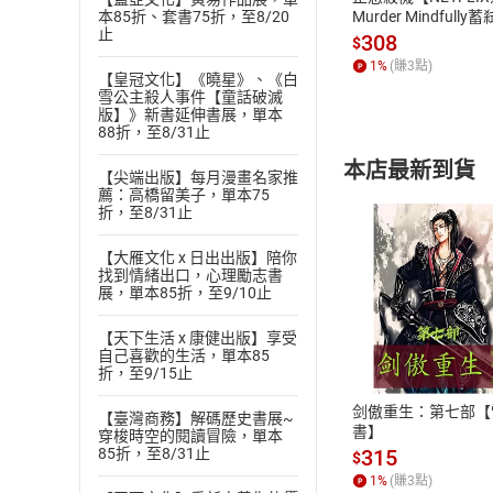
本85折、套書75折，至8/20
Murder Mindfully
止
發】【電子書】
308
$
1
%
(賺
3
點)
【皇冠文化】《曉星》、《白
雪公主殺人事件【童話破滅
版】》新書延伸書展，單本
88折，至8/31止
本店最新到貨
【尖端出版】每月漫畫名家推
薦：高橋留美子，單本75
折，至8/31止
【大雁文化 x 日出出版】陪你
找到情緒出口，心理勵志書
展，單本85折，至9/10止
付款方
【天下生活 x 康健出版】享受
自己喜歡的生活，單本85
ATM轉帳、信用卡
折，至9/15止
剑傲重生：第七部【
【臺灣商務】解碼歷史書展~
書】
穿梭時空的閱讀冒險，單本
315
85折，至8/31止
$
1
%
(賺
3
點)