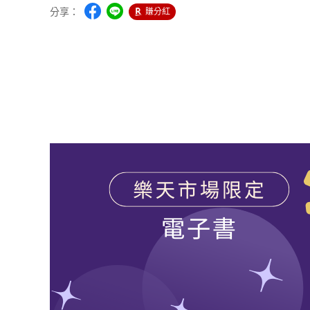
分享：
賺分紅