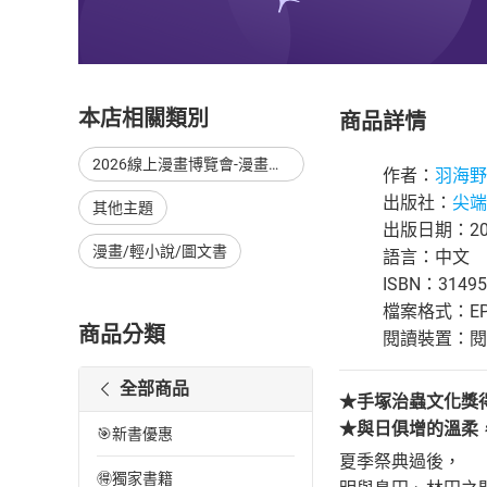
本店相關類別
商品詳情
2026線上漫畫博覽會-漫畫，單本79折起，至8/15止
作者：
羽海野
出版社：
尖端
其他主題
出版日期：202
漫畫/輕小說/圖文書
語言：中文
ISBN：31495
檔案格式：EP
商品分類
閱讀裝置：閱讀器
全部商品
★手塚治蟲文化獎
★與日俱增的溫柔
🎯新書優惠
夏季祭典過後，
🉐獨家書籍