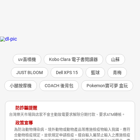
uv直噴機
Kobo Clara 電子書閱讀器
山蘇
JUST BLOOM
Dell XPS 15
籃球
青梅
小腿按摩機
COACH 後背包
Pokemon寶可夢 盒玩
防詐騙提醒
台灣樂天市場與店家不會主動致電要求解除分期付款、要求ATM轉帳。
政策宣導
為防治動物傳染病，境外動物或動物產品等應施檢疫物輸入我國，應符
合動物檢疫規定，並依規定申請檢疫。擅自輸入屬禁止輸入之應施檢疫