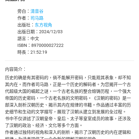
旁白：
清音谷
作者：
司马路
出版社：
东方视角
出版日期：2024/12/03
語言：中文
ISBN：8970000027222
時長：21:52:19
内容简介：
历史的确是有其密码的，倘不能解开密码，只能观其表象，却不知
其内在。而作者司马路，正是一个历史的解码者。为您揭开一个古
代超级大国的崛起之谜，一个古老名族的整合熔铸历程，一个强大
帝国的历史密码，一个古老名族的文明密码。《汉朝的密码》是一
部深入剖析汉朝历史、揭示其内在规律的书籍。作品通过丰富的历
史细节和生动的文学描写，展现了汉朝从建立到发展的全过程。
书中不仅讲述了汉朝皇帝、皇后、太子等皇室成员的故事，还涉及
了汉朝的政治、经济、文化等多个方面。
作者通过独特的视角和深入的剖析，揭示了汉朝历史的内在逻辑和
规律，为读者提供了一个全新的理解汉朝的视角