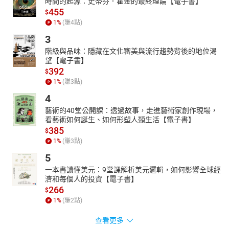
時間的起源：史蒂芬．霍金的最終理論【電子書】
455
$
1
%
(賺
4
點)
3
階級與品味：隱藏在文化審美與流行趨勢背後的地位渴
望【電子書】
392
$
1
%
(賺
3
點)
4
藝術的40堂公開課：透過故事，走進藝術家創作現場，
看藝術如何誕生、如何形塑人類生活【電子書】
385
$
1
%
(賺
3
點)
5
一本書讀懂美元：9堂課解析美元邏輯，如何影響全球經
濟和每個人的投資【電子書】
266
$
1
%
(賺
2
點)
查看更多