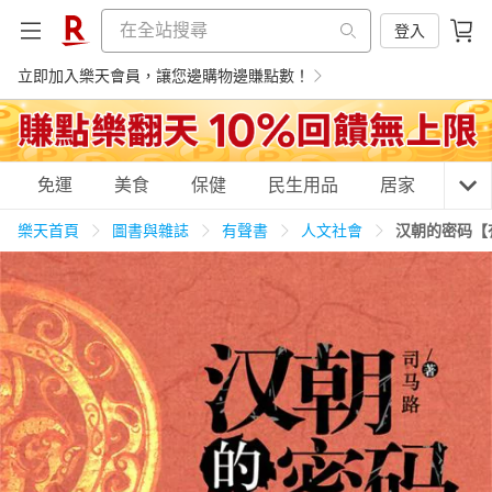
登入
立即加入樂天會員，讓您邊購物邊賺點數！
購物網分類
免運
美食
保健
民生用品
居家
3C
樂天首頁
圖書與雜誌
有聲書
人文社會
汉朝的密码【
天天免運
美食蛋糕
養生保健
民生用品
居家生活
3C家電
運動休閒
親子玩具
女裝
男裝
化妝保養
情趣用品