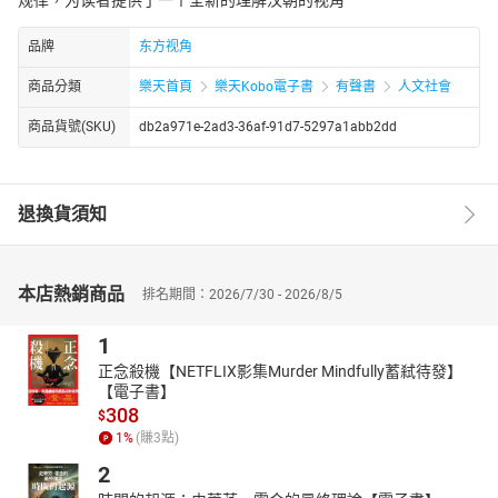
品牌
东方视角
商品分類
樂天首頁
樂天Kobo電子書
有聲書
人文社會
商品貨號(SKU)
db2a971e-2ad3-36af-91d7-5297a1abb2dd
退換貨須知
本店熱銷商品
排名期間：2026/7/30 - 2026/8/5
1
正念殺機【NETFLIX影集Murder Mindfully蓄弒待發】
【電子書】
308
$
1
%
(賺
3
點)
2