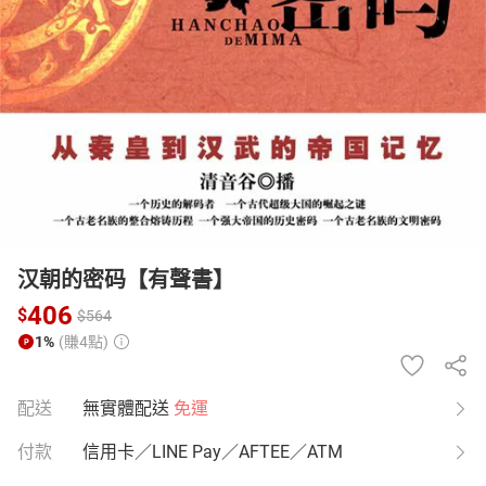
日本購物
電子/紙本書
HOT
汉朝的密码【有聲書】
406
$
$
564
1%
(賺4點)
配送
無實體配送
免運
付款
信用卡／LINE Pay／AFTEE／ATM