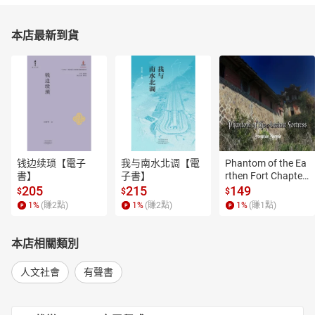
本店最新到貨
钱边续琐【電子
我与南水北调【電
Phantom of the Ea
書】
子書】
rthen Fort Chapter
 4【有聲書】
205
215
149
$
$
$
1
%
(賺
2
點)
1
%
(賺
2
點)
1
%
(賺
1
點)
本店相關類別
人文社會
有聲書