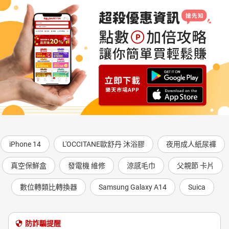
iPhone 14
L'OCCITANE歐舒丹 沐浴膠
夜用成人紙尿褲
真空保鮮盒
發電機 維修
涼感毛巾
父親節 卡片
數位轉類比轉換器
Samsung Galaxy A14
Suica
防詐騙提醒