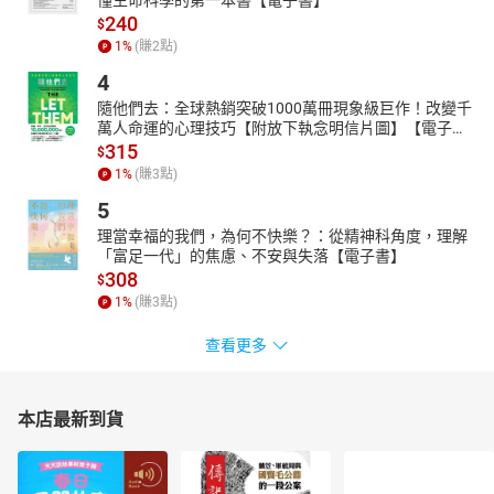
240
$
1
%
(賺
2
點)
4
隨他們去：全球熱銷突破1000萬冊現象級巨作！改變千
萬人命運的心理技巧【附放下執念明信片圖】【電子
書】
315
$
1
%
(賺
3
點)
5
理當幸福的我們，為何不快樂？：從精神科角度，理解
「富足一代」的焦慮、不安與失落【電子書】
308
$
1
%
(賺
3
點)
查看更多
本店最新到貨