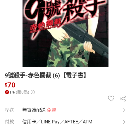
日本購物
電子/紙本書
HOT
9號殺手-赤色攔截 (6)【電子書】
70
$
1%
(賺0點)
配送
無實體配送
免運
付款
信用卡／LINE Pay／AFTEE／ATM