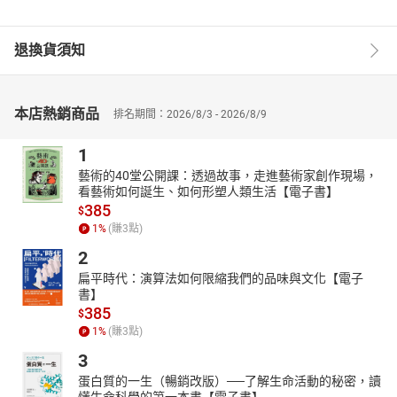
退換貨須知
本店熱銷商品
排名期間：2026/8/3 - 2026/8/9
1
藝術的40堂公開課：透過故事，走進藝術家創作現場，
看藝術如何誕生、如何形塑人類生活【電子書】
385
$
1
%
(賺
3
點)
2
扁平時代：演算法如何限縮我們的品味與文化【電子
書】
385
$
1
%
(賺
3
點)
3
蛋白質的一生（暢銷改版）──了解生命活動的秘密，讀
懂生命科學的第一本書【電子書】