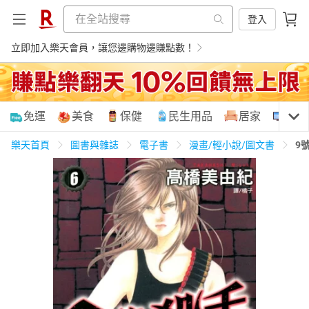
登入
立即加入樂天會員，讓您邊購物邊賺點數！
購物網分類
免運
美食
保健
民生用品
居家
3C
樂天首頁
圖書與雜誌
電子書
漫畫/輕小說/圖文書
9
天天免運
美食蛋糕
養生保健
民生用品
居家生活
3C家電
運動休閒
親子玩具
女裝
男裝
化妝保養
情趣用品