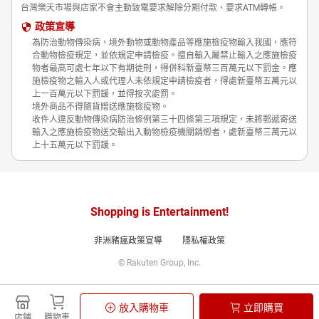
台灣樂天市場與店家不會主動致電要求解除分期付款、要求ATM轉帳。
政策宣導
為防治動物傳染病，境外動物或動物產品等應施檢疫物輸入我國，應符
合動物檢疫規定，並依規定申請檢疫。擅自輸入屬禁止輸入之應施檢疫
物者最高可處七年以下有期徒刑，得併科新臺幣三百萬元以下罰金。應
施檢疫物之輸入人或代理人未依規定申請檢疫者，得處新臺幣五萬元以
上一百萬元以下罰鍰，並得按次處罰。
境外商品不得隨貨贈送應施檢疫物。
收件人違反動物傳染病防治條例第三十四條第三項規定，未將郵遞寄送
輸入之應施檢疫物送交輸出入動物檢疫機關銷燬者，處新臺幣三萬元以
上十五萬元以下罰鍰。
Shopping is Entertainment!
非洲豬瘟政策宣導
隱私權政策
© Rakuten Group, Inc.
放入購物車
立即購買
店鋪
購物車