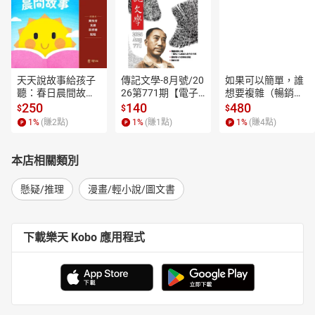
天天說故事給孩子
傳記文學-8月號/20
如果可以簡單，誰
聽：春日晨間故事
26第771期【電子
想要複雜（暢銷經
【有聲書】
書】
典新編版）【電子
250
140
480
$
$
$
書】
1
%
(賺
2
點)
1
%
(賺
1
點)
1
%
(賺
4
點)
本店相關類別
懸疑/推理
漫畫/輕小說/圖文書
下載樂天 Kobo 應用程式