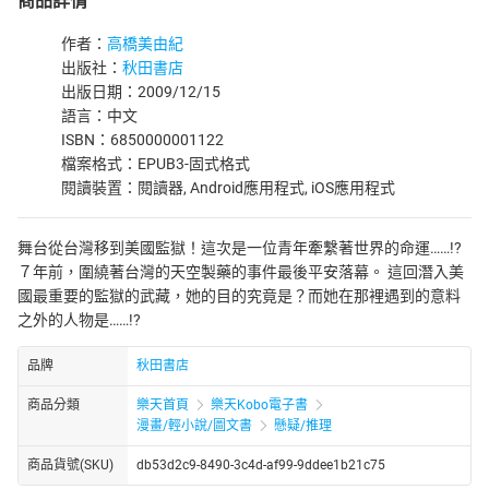
商品詳情
作者：
高橋美由紀
出版社：
秋田書店
出版日期：2009/12/15
語言：中文
ISBN：6850000001122
檔案格式：EPUB3-固式格式
閱讀裝置：閱讀器, Android應用程式, iOS應用程式
舞台從台灣移到美國監獄！這次是一位青年牽繫著世界的命運……!?
７年前，圍繞著台灣的天空製藥的事件最後平安落幕。 這回潛入美
國最重要的監獄的武藏，她的目的究竟是？而她在那裡遇到的意料
之外的人物是……!?
品牌
秋田書店
商品分類
樂天首頁
樂天Kobo電子書
漫畫/輕小說/圖文書
懸疑/推理
商品貨號(SKU)
db53d2c9-8490-3c4d-af99-9ddee1b21c75