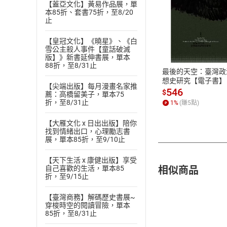
【蓋亞文化】黃易作品展，單
本85折、套書75折，至8/20
止
付款方
【皇冠文化】《曉星》、《白
雪公主殺人事件【童話破滅
ATM轉帳、信用卡
版】》新書延伸書展，單本
88折，至8/31止
最後的天空：臺灣政
想史研究【電子書】
【尖端出版】每月漫畫名家推
546
$
薦：高橋留美子，單本75
折，至8/31止
1
%
(賺
5
點)
【大雁文化 x 日出出版】陪你
找到情緒出口，心理勵志書
展，單本85折，至9/10止
【天下生活 x 康健出版】享受
相似商品
自己喜歡的生活，單本85
折，至9/15止
【臺灣商務】解碼歷史書展~
穿梭時空的閱讀冒險，單本
85折，至8/31止