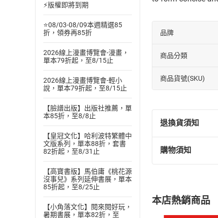
⚡版權即將到期
⭐08/03-08/09本週精選85
品牌
折，領券再85折
2026線上漫畫博覽會-漫畫，
商品分類
單本79折起，至8/15止
商品貨號(SKU)
2026線上漫畫博覽會-輕小
說，單本79折起，至8/15止
【臉譜出版】出版社推薦，單
本85折，至8/8止
退換貨須知
【皇冠文化】哈利波特繁體中
文版系列，單本88折，套書
購物須知
82折起，至8/31止
退換貨規定：
(
一
)
依
消費
【高寶書版】馬伯庸《桃花源
內容或一經提
沒事兒》系列延伸書展，單本
85折起，至8/25止
購書須知
定。
本店熱銷商品
(
二
)
消費者
【小角落文化】閱來閱好玩，
暑期書展，單本82折，至
且已下載
/
存