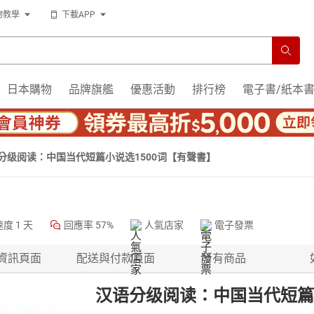
物教學
下載APP
日本購物
品牌旗艦
優惠活動
排行榜
電子書/紙本
分级阅读：中国当代短篇小说选1500词【有聲書】
速度
1 天
回應率
57%
人氣店家
電子發票
資訊頁面
配送與付款頁面
所有商品
汉语分级阅读：中国当代短篇