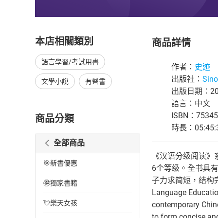
本店相關類別
商品詳情
語言學習/考試用書
作者：
史迹
出版社：
Sino
文學小說
有聲書
出版日期：200
語言：中文
ISBN：75345
商品分類
時長：05:45:
全部商品
《汉语分级阅读》系
🎯新書優惠
6个等级。全书具
子力求简短，结构完整；This s
🉐獨家書籍
Language Education
💘樂天女孩
contemporary Chine
to form concise and