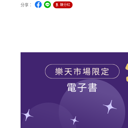
分享：
賺分紅