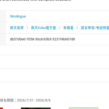
Sinolingua
樂天首頁
樂天Kobo電子書
有聲書
語言學習/考試用
db57d0e0-7058-30cd-b5b5-3231f4b607d8
者保護法
第
19
條第
1
項後段
暨
通訊交易解除權合理例外情事適用
供即為完成之線上服務，經消費者事先同意始提供。」 之商品
排名期間：2026/7/31 - 2026/8/6
訂購本店鋪之商品即代表知悉本店鋪所銷售之商品為電子書，屬
取電子書，不得請求退貨退款。