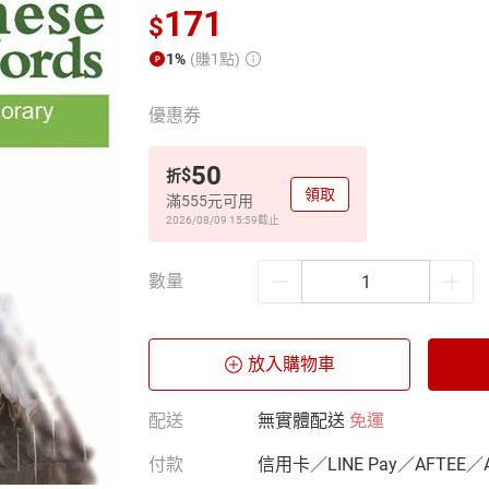
171
$
1%
(賺1點)
優惠券
50
$
折
領取
滿555元可用
2026/08/09 15:59
截止
數量
放入購物車
配送
無實體配送
免運
付款
信用卡／LINE Pay／AFTEE／