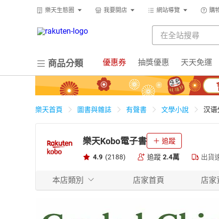
樂天生態圈
我要開店
網站導覽
購
優惠券
抽獎優惠
天天免運
商品分類
汉语
樂天首頁
圖書與雜誌
有聲書
文學小說
樂天Kobo電子書
追蹤
4.9
(2188)
追蹤
2.4萬
出貨
本店類別
店家首頁
店家