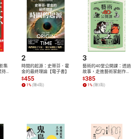
品
放入
購物車
登入
帳號
欲取消訂單或辦理退貨時，請登入樂天市場，並於「我的訂單」
Shopping cart
Login
將依您的申請進行審核，待審核通過後將為您辦理退款事宜。
市場須以整筆訂單為單位進行取消/退貨，恕無法以單支商品取消
如何開始使用？
.選擇閱讀載具
Step2.
2
3
X影集
時間的起源：史蒂芬．霍
藝術的40堂公開課：透過
蓄弒待
金的最終理論【電子書】
故事，走進藝術家創作現
場，看藝術如何誕生、如
455
385
$
$
何形塑人類生活【電子
1
%
(賺
4
點)
1
%
(賺
3
點)
書】