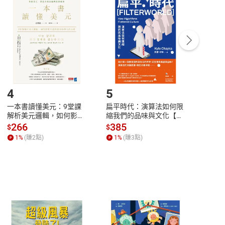
付款
方式
完成
訂單
中點選「瀏覽訂單明細」
>
「申請取消訂單
/
退
Payment
Complete
/退貨。
登入帳號，下載書籍後看書
4
5
6
一本書讀懂美元：9堂課
扁平時代：演算法如何限
本物
解析美元邏輯，如何影響
縮我們的品味與文化【電
說，
全球經濟和每個人的投資
子書】
來】
266
385
28
$
$
$
【電子書】
1
%
(賺
2
點)
1
%
(賺
3
點)
1
%