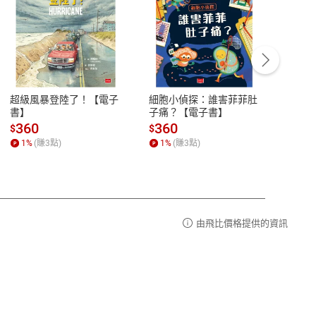
客服資訊
豫期
服務時間：週一到週五 10:00-12:00、
易解
13:00-17:00 (國定假日及例假日休息)
超級風暴登陸了！【電子
細胞小偵探：誰害菲菲肚
Mine
品性
客服電話：0080-1857077
書】
子痛？【電子書】
險1
子書
請參
客服信箱：
聯絡店家
360
360
28
$
$
$
1
%
(賺
3
點)
1
%
(賺
3
點)
1
%
由飛比價格提供的資訊