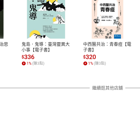
式
退換貨規範
、LINE PAY、AFTEE
本店是否提供消費者保護法七日猶
之權利，遽消費者保護法及通訊交
治思
鬼島．鬼導：臺灣靈異大
中西醫共治：青春痘【電
除權合理例外情事適用準則，依商
小事【電子書】
子書】
質各有不同規定。詳細退換貨說明
336
320
$
$
照各商品說明。
1
%
(賺
3
點)
1
%
(賺
3
點)
詳細說明
繼續逛其他店舖