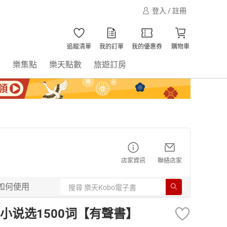
登入 / 註冊
追蹤清單
我的訂單
我的優惠券
購物車
書
樂集點
樂天點數
旅遊訂房
店家資訊
聯絡店家
如何使用
小说选1500词【有聲書】