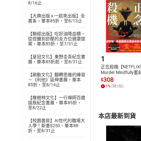
挑選
商
8/16止
退貨方式：您
Choose
貨」，本店鋪
【大牌出版 x 一起來出版】全
書系，單本85折，至8/13止
請注意，樂天
購書後，
【聯經出版】吃好油降血糖，
從控醣到舒壓的全方位健康提
案，單本85折，至7/31止
Step1
【皇冠文化】東野圭吾紀念書
1
展，單本85折起，至8/31止
正念殺機【NETFLI
Murder Mindfully
【啟動文化】翻轉思維的練習
發】【電子書】
308
$
－《利他》延伸書展，單本
85折，至8/14止
1
%
(賺
3
點)
【橡樹林文化】一行禪師百歲
誕辰紀念書展，單本85折，
至8/22止
本店最新到貨
【校園書房】AI世代的職場大
人學！新書$250、單本88
折，至8/31止