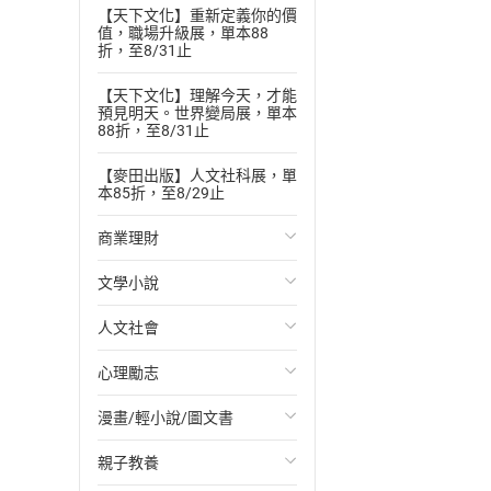
【天下文化】重新定義你的價
值，職場升級展，單本88
折，至8/31止
【天下文化】理解今天，才能
預見明天。世界變局展，單本
88折，至8/31止
【麥田出版】人文社科展，單
本85折，至8/29止
商業理財
文學小說
投資理財
人文社會
經濟/趨勢
歐美文學
心理勵志
財務/金融
日本文學
國際關係
漫畫/輕小說/圖文書
管理/領導
韓國文學
政治
心靈成長/情緒
親子教養
職場工作術
華文文學
社會科學
人際關係
輕小說